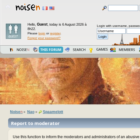
Guest
Hello,
,
today is 6 August 2026 à
Login with username, passwo
8h22.
Please
login
or
register
.
Forgot your password?
GAMES
NOISE
N
THIS FORUM
SEARCH
MEMBERS
Noise
n
Nao
Spaamelott
»
»
Report to moderator
Use this function to inform the moderators and administrators of an abusiv