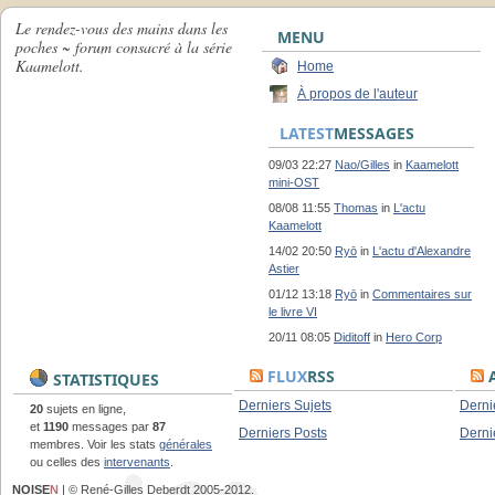
Le rendez-vous des mains dans les
MENU
poches ~ forum consacré à la série
Kaamelott.
Home
À propos de l'auteur
LATEST
MESSAGES
09/03 22:27
Nao/Gilles
in
Kaamelott
mini-OST
08/08 11:55
Thomas
in
L'actu
Kaamelott
14/02 20:50
Ryō
in
L'actu d'Alexandre
Astier
01/12 13:18
Ryō
in
Commentaires sur
le livre VI
20/11 08:05
Diditoff
in
Hero Corp
FLUX
RSS
A
STATISTIQUES
Derniers Sujets
Derni
20
sujets en ligne,
et
1190
messages par
87
Derniers Posts
Derni
membres. Voir les stats
générales
ou celles des
intervenants
.
NOISE
N
| © René-Gilles Deberdt 2005-2012.