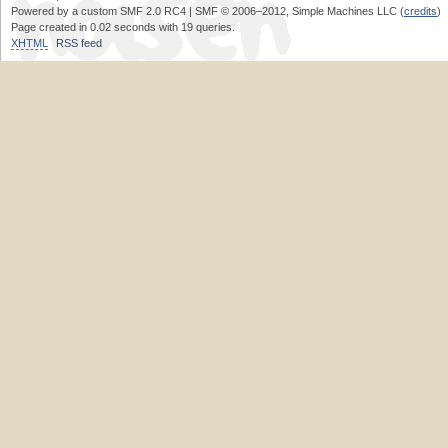
Powered by a custom SMF 2.0 RC4 | SMF © 2006–2012, Simple Machines LLC (
credits
)
Page created in 0.02 seconds with 19 queries.
XHTML
RSS feed