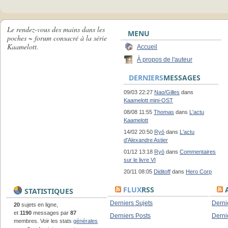
Le rendez-vous des mains dans les
MENU
poches ~ forum consacré à la série
Kaamelott.
Accueil
À propos de l'auteur
DERNIERS
MESSAGES
09/03 22:27
Nao/Gilles
dans
Kaamelott mini-OST
08/08 11:55
Thomas
dans
L'actu
Kaamelott
14/02 20:50
Ryō
dans
L'actu
d'Alexandre Astier
01/12 13:18
Ryō
dans
Commentaires
sur le livre VI
20/11 08:05
Diditoff
dans
Hero Corp
FLUX
RSS
A
STATISTIQUES
Derniers Sujets
Derni
20
sujets en ligne,
et
1190
messages par
87
Derniers Posts
Derni
membres. Voir les stats
générales