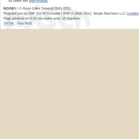
ou celles des
intervenants
.
NOISE
N
| © René-Gilles Deberdt 2005-2012.
Propulsé par un SMF 2.0 RC4 modifié | SMF © 2006–2012, Simple Machines LLC (
crédits
Page générée en 0.02 secondes avec 18 requêtes.
XHTML
Flux RSS