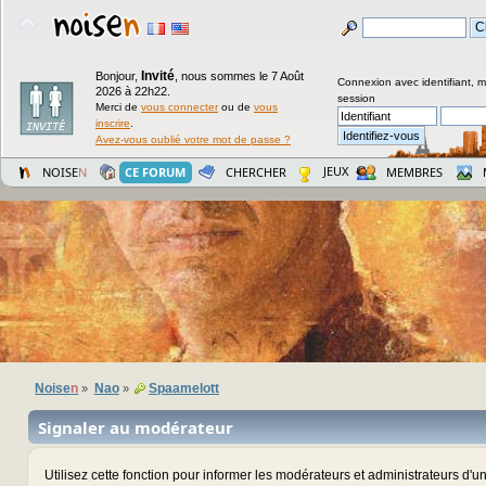
Invité
Bonjour,
,
nous sommes le 7 Août
Connexion avec identifiant, 
2026 à 22h22.
session
Merci de
vous connecter
ou de
vous
inscrire
.
Avez-vous oublié votre mot de passe ?
JEUX
NOISE
N
CE FORUM
CHERCHER
MEMBRES
Noise
n
Nao
Spaamelott
»
»
Signaler au modérateur
Utilisez cette fonction pour informer les modérateurs et administrateurs d'