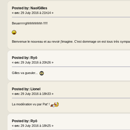
Posted by: Nao/Gilles
«
on:
29 July 2016 à 21h14 »
Beuarrrrrghhhhhhhhh !!!!!
Bienvenue le nouveau et au revoir j'imagine. C'est dommage on est tous très sympa
Posted by: Ryō
«
on:
29 July 2016 à 20h26 »
Gilles va gueuler...
Posted by: Lionel
«
on:
29 July 2016 à 18h33 »
La modération vu par Pat' !
Posted by: Ryō
«
on:
29 July 2016 à 18h25 »