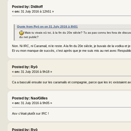
Posted by: Diditoff
«
on:
31 July 2016 à 12h51 »
Quote from Ryō on on 31 July 2016 à 8h51
Mais tu vivais où toi, à la fin du 20e siècle? Tu as pas connu les fora de discu
du net public?
Non. Ni IRC, ni Caramail, ni le reste. A la fin du 20e siècle, je buvais de la vodka et je 
Et vu mon manque de succès, c'est après que je me suis mis au net avec Respubl
Posted by: Ryō
«
on:
31 July 2016 à 9h18 »
Ca a basculé ensuite sur les caramails et compagnie, parce que les irc existaient a
Posted by: Nao/Gilles
«
on:
31 July 2016 à 9h05 »
Asv c'était plutôt sur IRC !
Posted by: Ryō