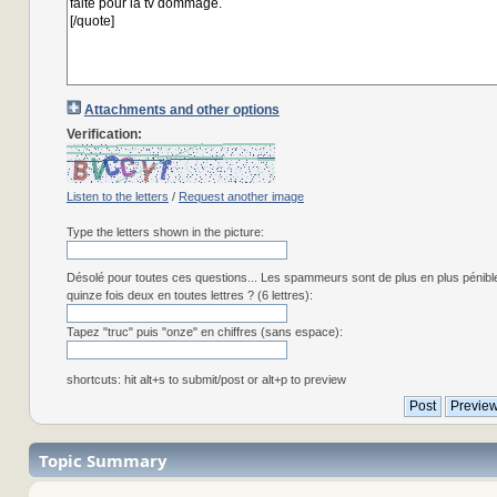
Attachments and other options
Verification:
Listen to the letters
/
Request another image
Type the letters shown in the picture:
Désolé pour toutes ces questions... Les spammeurs sont de plus en plus pénibl
quinze fois deux en toutes lettres ? (6 lettres):
Tapez "truc" puis "onze" en chiffres (sans espace):
shortcuts: hit alt+s to submit/post or alt+p to preview
Topic Summary