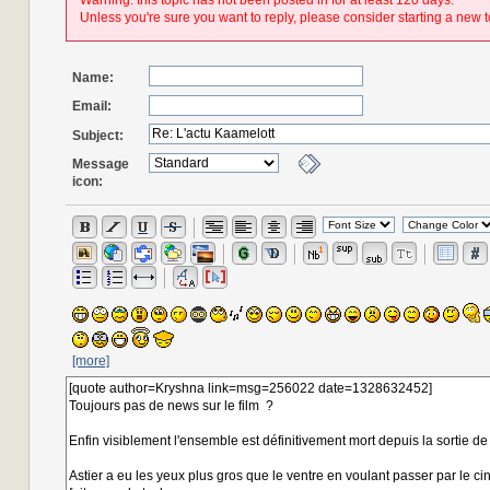
Warning: this topic has not been posted in for at least 120 days.
Unless you're sure you want to reply, please consider starting a new t
Name:
Email:
Subject:
Message
icon:
[more]