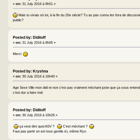
«
on:
31 July 2016 à 8h51 »
Mais tu vivais où toi, à la fin du 20e siècle? Tu as pas connu les fora de discus
public?
Posted by: Diditoff
«
on:
31 July 2016 à 8h05 »
Merci
Posted by: Kryshna
«
on:
30 July 2016 à 16h40 »
Age Sexe Ville mon didi et non c'est pas vraiment méchant juste que ça sous entend
c’est dur a faire mdr
Posted by: Diditoff
«
on:
30 July 2016 à 10h26 »
ça veut dire quoi ASV ?
C'est méchant ?
Faut pas partir on est tous gentils ici, même Ryo.