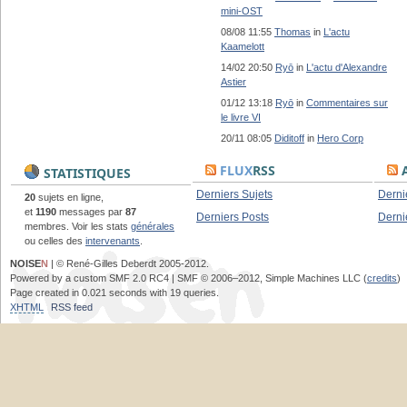
mini-OST
08/08 11:55
Thomas
in
L'actu
Kaamelott
14/02 20:50
Ryō
in
L'actu d'Alexandre
Astier
01/12 13:18
Ryō
in
Commentaires sur
le livre VI
20/11 08:05
Diditoff
in
Hero Corp
FLUX
RSS
A
STATISTIQUES
Derniers Sujets
Derni
20
sujets en ligne,
et
1190
messages par
87
Derniers Posts
Derni
membres. Voir les stats
générales
ou celles des
intervenants
.
NOISE
N
| © René-Gilles Deberdt 2005-2012.
Powered by a custom SMF 2.0 RC4 | SMF © 2006–2012, Simple Machines LLC (
credits
)
Page created in 0.021 seconds with 19 queries.
XHTML
RSS feed