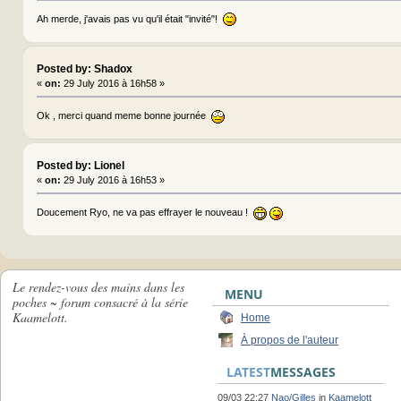
Ah merde, j'avais pas vu qu'il était "invité"!
Posted by: Shadox
«
on:
29 July 2016 à 16h58 »
Ok , merci quand meme bonne journée
Posted by: Lionel
«
on:
29 July 2016 à 16h53 »
Doucement Ryo, ne va pas effrayer le nouveau !
Le rendez-vous des mains dans les
MENU
poches ~ forum consacré à la série
Kaamelott.
Home
À propos de l'auteur
LATEST
MESSAGES
09/03 22:27
Nao/Gilles
in
Kaamelott