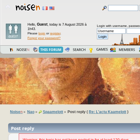
Guest
Hello,
,
today is 7 August 2026 à
Login with username, passwo
1h43.
Please
login
or
register
.
Forgot your password?
GAMES
NOISE
N
THIS FORUM
SEARCH
MEMBERS
Noise
n
Nao
Spaamelott
Post reply (
Re: L'actu Kaamelott
)
»
»
»
Post reply