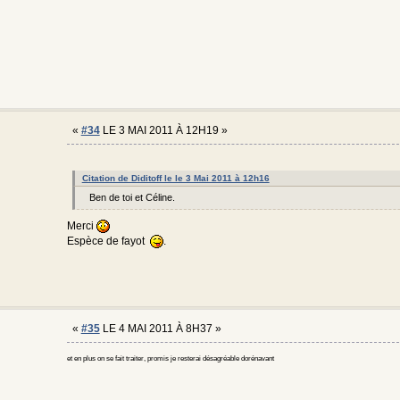
«
#34
LE 3 MAI 2011 À 12H19 »
Citation de Diditoff le le 3 Mai 2011 à 12h16
Ben de toi et Céline.
Merci
Espèce de fayot
.
«
#35
LE 4 MAI 2011 À 8H37 »
et en plus on se fait traiter, promis je resterai désagréable dorénavant