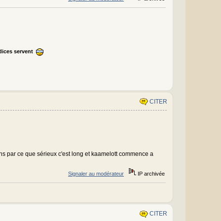
ndices servent
CITER
s par ce que sérieux c'est long et kaamelott commence a
Signaler au modérateur
IP archivée
CITER