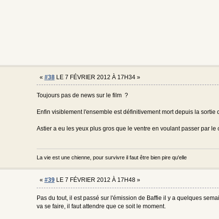
«
#38
LE 7 FÉVRIER 2012 À 17H34 »
Toujours pas de news sur le film ?
Enfin visiblement l'ensemble est définitivement mort depuis la sortie 
Astier a eu les yeux plus gros que le ventre en voulant passer par le
La vie est une chienne, pour survivre il faut être bien pire qu'elle
«
#39
LE 7 FÉVRIER 2012 À 17H48 »
Pas du tout, il est passé sur l'émission de Baffie il y a quelques sema
va se faire, il faut attendre que ce soit le moment.