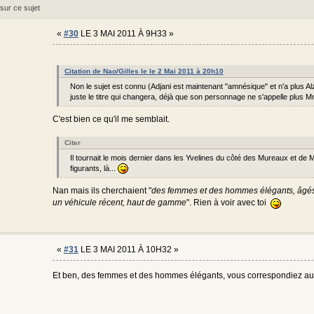
sur ce sujet
«
#30
LE 3 MAI 2011 À 9H33 »
Citation de Nao/Gilles le le 2 Mai 2011 à 20h10
Non le sujet est connu (Adjani est maintenant "amnésique" et n'a plus Al
juste le titre qui changera, déjà que son personnage ne s'appelle plus M
C'est bien ce qu'il me semblait.
Citer
Il tournait le mois dernier dans les Yvelines du côté des Mureaux et de M
figurants, là...
Nan mais ils cherchaient "
des femmes et des hommes élégants, âgés 
un véhicule récent, haut de gamme
". Rien à voir avec toi
«
#31
LE 3 MAI 2011 À 10H32 »
Et ben, des femmes et des hommes élégants, vous correspondiez au