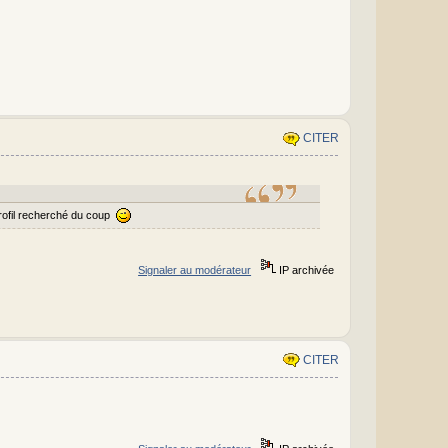
CITER
rofil recherché du coup
Signaler au modérateur
IP archivée
CITER