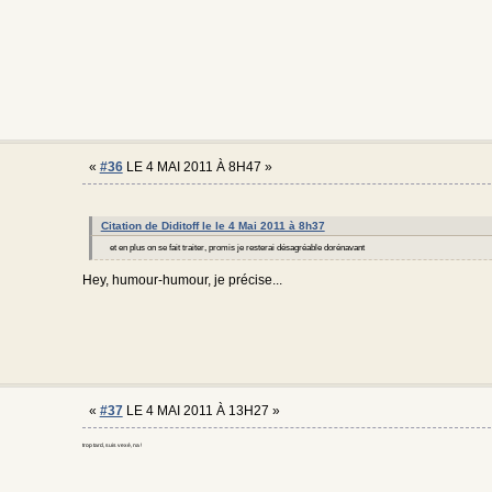
«
#36
LE 4 MAI 2011 À 8H47 »
Citation de Diditoff le le 4 Mai 2011 à 8h37
et en plus on se fait traiter, promis je resterai désagréable dorénavant
Hey, humour-humour, je précise...
«
#37
LE 4 MAI 2011 À 13H27 »
trop tard, suis vexé, na !