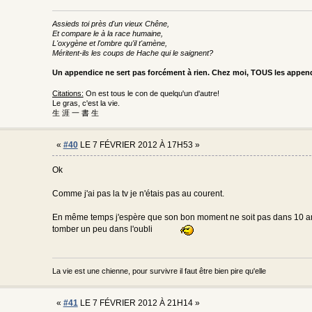
Assieds toi près d'un vieux Chêne,
Et compare le à la race humaine,
L'oxygène et l'ombre qu'il t'amène,
Méritent-ils les coups de Hache qui le saignent?
Un appendice ne sert pas forcément à rien. Chez moi, TOUS les appe
Citations:
On est tous le con de quelqu'un d'autre!
Le gras, c'est la vie.
生 涯 一 書 生
«
#40
LE 7 FÉVRIER 2012 À 17H53 »
Ok
Comme j'ai pas la tv je n'étais pas au courent.
En même temps j'espère que son bon moment ne soit pas dans 10 an
tomber un peu dans l'oubli
La vie est une chienne, pour survivre il faut être bien pire qu'elle
«
#41
LE 7 FÉVRIER 2012 À 21H14 »