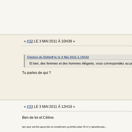
«
#32
LE 3 MAI 2011 À 10H36 »
Citation de Diditoff le le 3 Mai 2011 à 10h32
Et ben, des femmes et des hommes élégants, vous correspondiez au p
Tu parles de qui ?
«
#33
LE 3 MAI 2011 À 12H16 »
Ben de toi et Céline.
tain, pour une fois que je fais un compliment, ça tombe à plat. On m'y reprendra pas...