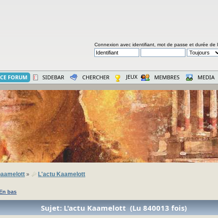
Connexion avec identifiant, mot de passe et durée de 
JEUX
CE FORUM
SIDEBAR
CHERCHER
MEMBRES
MEDIA
aamelott
L'actu Kaamelott
»
En bas
Sujet: L'actu Kaamelott (Lu 840013 fois)