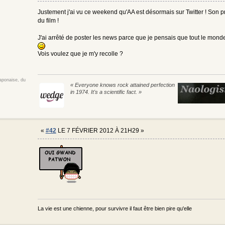
Justement j'ai vu ce weekend qu'AA est désormais sur Twitter ! Son pre
du film !
J'ai arrêté de poster les news parce que je pensais que tout le monde s
Vois voulez que je m'y recolle ?
japonaise, du
« Everyone knows rock attained perfection
in 1974. It's a scientific fact. »
«
#42
LE 7 FÉVRIER 2012 À 21H29 »
La vie est une chienne, pour survivre il faut être bien pire qu'elle