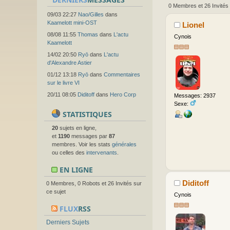
0 Membres et 26 Invités 
09/03 22:27
Nao/Gilles
dans
Kaamelott mini-OST
Lionel
08/08 11:55
Thomas
dans
L'actu
Cynois
Kaamelott
14/02 20:50
Ryō
dans
L'actu
d'Alexandre Astier
01/12 13:18
Ryō
dans
Commentaires
sur le livre VI
20/11 08:05
Diditoff
dans
Hero Corp
Messages: 2937
Sexe:
STATISTIQUES
20
sujets en ligne,
et
1190
messages par
87
membres. Voir les stats
générales
ou celles des
intervenants
.
EN LIGNE
Diditoff
0 Membres, 0 Robots et 26 Invités sur
ce sujet
Cynois
FLUX
RSS
Derniers Sujets