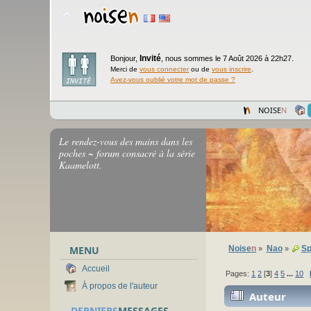
Invité
Bonjour,
,
nous sommes le 7 Août 2026 à 22h27.
Merci de
vous connecter
ou de
vous inscrire
.
Avez-vous oublié votre mot de passe ?
NOISE
N
Le rendez-vous des mains dans les
poches ~ forum consacré à la série
Kaamelott.
MENU
Noise
n
Nao
Sp
»
»
Accueil
Pages:
1
2
[
3
]
4
5
...
10
À propos de l'auteur
Auteur
DERNIERS
MESSAGES