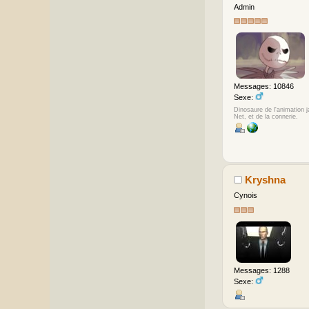
Admin
Messages: 10846
Sexe:
Dinosaure de l'animation 
Net, et de la connerie.
Kryshna
Cynois
Messages: 1288
Sexe: