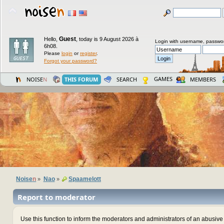
Guest
Hello,
,
today is 9 August 2026 à
Login with username, passwo
6h08.
Please
login
or
register
.
Forgot your password?
GAMES
NOISE
N
THIS FORUM
SEARCH
MEMBERS
Noise
n
Nao
Spaamelott
»
»
Report to moderator
Use this function to inform the moderators and administrators of an abusiv