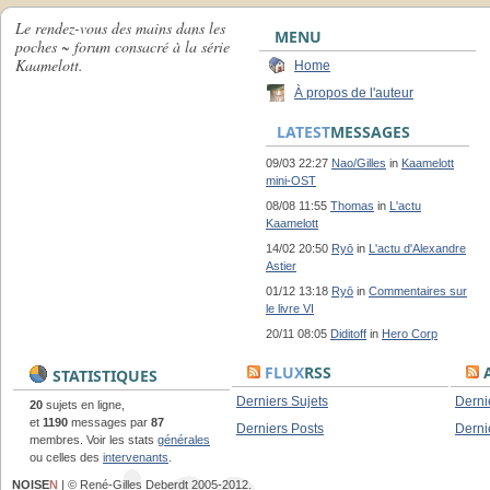
Le rendez-vous des mains dans les
MENU
poches ~ forum consacré à la série
Kaamelott.
Home
À propos de l'auteur
LATEST
MESSAGES
09/03 22:27
Nao/Gilles
in
Kaamelott
mini-OST
08/08 11:55
Thomas
in
L'actu
Kaamelott
14/02 20:50
Ryō
in
L'actu d'Alexandre
Astier
01/12 13:18
Ryō
in
Commentaires sur
le livre VI
20/11 08:05
Diditoff
in
Hero Corp
FLUX
RSS
A
STATISTIQUES
Derniers Sujets
Derni
20
sujets en ligne,
et
1190
messages par
87
Derniers Posts
Derni
membres. Voir les stats
générales
ou celles des
intervenants
.
NOISE
N
| © René-Gilles Deberdt 2005-2012.