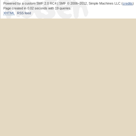
Powered by a custom SMF 2.0 RC4 | SMF © 2006–2012, Simple Machines LLC (
credits
)
Page created in 0.02 seconds with 19 queries.
XHTML
RSS feed