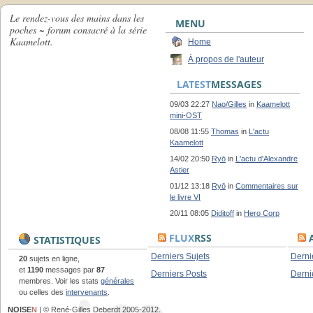
Le rendez-vous des mains dans les
MENU
poches ~ forum consacré à la série
Kaamelott.
Home
À propos de l'auteur
LATEST
MESSAGES
09/03 22:27
Nao/Gilles
in
Kaamelott
mini-OST
08/08 11:55
Thomas
in
L'actu
Kaamelott
14/02 20:50
Ryō
in
L'actu d'Alexandre
Astier
01/12 13:18
Ryō
in
Commentaires sur
le livre VI
20/11 08:05
Diditoff
in
Hero Corp
FLUX
RSS
A
STATISTIQUES
Derniers Sujets
Derni
20
sujets en ligne,
et
1190
messages par
87
Derniers Posts
Derni
membres. Voir les stats
générales
ou celles des
intervenants
.
NOISE
N
| © René-Gilles Deberdt 2005-2012.