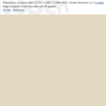
Powered by a custom SMF 2.0 RC4 | SMF © 2006–2012, Simple Machines LLC (
credits
)
Page created in 0.019 seconds with 18 queries.
XHTML
RSS feed