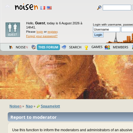
Guest
Hello,
,
today is 6 August 2026 à
Login with username, passwo
14h41.
Please
login
or
register
.
Forgot your password?
GAMES
NOISE
N
THIS FORUM
SEARCH
MEMBERS
Noise
n
Nao
Spaamelott
»
»
Report to moderator
Use this function to inform the moderators and administrators of an abusiv