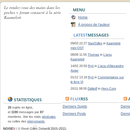
Le rendez-vous des mains dans les
MENU
poches ~ forum consacré à la série
Kaamelott.
Home
À propos de l'auteur
LATEST
MESSAGES
09/03 22:27
Nao/Gilles
in
Kaamelott
mini-OST
08/08 11:55
Thomas
in
L'actu
Kaamelott
14/02 20:50
Ryō
in
L'actu d'Alexandre
Astier
01/12 13:18
Ryō
in
Commentaires sur
le livre VI
20/11 08:05
Diditoff
in
Hero Corp
FLUX
RSS
A
STATISTIQUES
Derniers Sujets
Derni
20
sujets en ligne,
et
1190
messages par
87
Derniers Posts
Derni
membres. Voir les stats
générales
ou celles des
intervenants
.
NOISE
N
| © René-Gilles Deberdt 2005-2012.