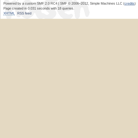
Powered by a custom SMF 2.0 RC4 | SMF © 2006–2012, Simple Machines LLC (
credits
)
Page created in 0.031 seconds with 18 queries.
XHTML
RSS feed