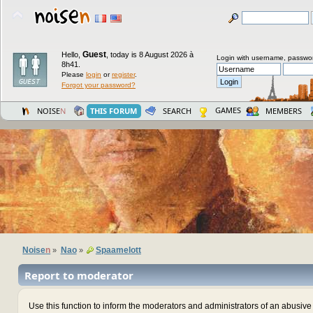
Guest
Hello,
,
today is 8 August 2026 à
Login with username, passwo
8h41.
Please
login
or
register
.
Forgot your password?
GAMES
NOISE
N
THIS FORUM
SEARCH
MEMBERS
Noise
n
Nao
Spaamelott
»
»
Report to moderator
Use this function to inform the moderators and administrators of an abusiv