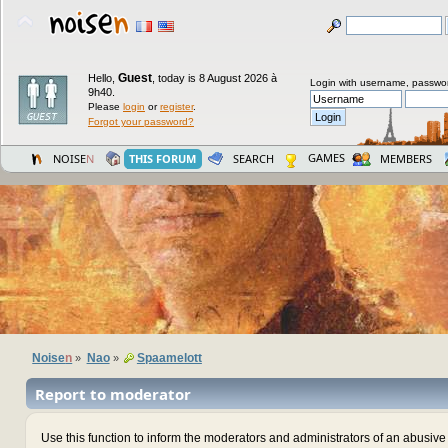
Guest
Hello,
,
today is 8 August 2026 à
Login with username, passwo
9h40.
Please
login
or
register
.
Forgot your password?
GAMES
NOISE
N
THIS FORUM
SEARCH
MEMBERS
Noise
n
Nao
Spaamelott
»
»
Report to moderator
Use this function to inform the moderators and administrators of an abusiv