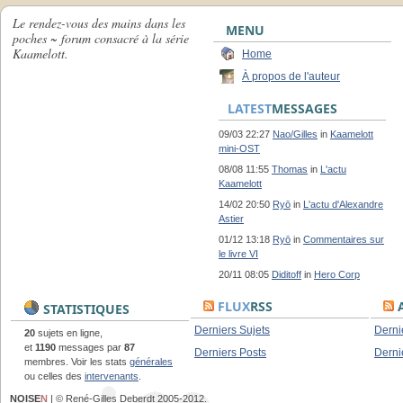
Le rendez-vous des mains dans les
MENU
poches ~ forum consacré à la série
Kaamelott.
Home
À propos de l'auteur
LATEST
MESSAGES
09/03 22:27
Nao/Gilles
in
Kaamelott
mini-OST
08/08 11:55
Thomas
in
L'actu
Kaamelott
14/02 20:50
Ryō
in
L'actu d'Alexandre
Astier
01/12 13:18
Ryō
in
Commentaires sur
le livre VI
20/11 08:05
Diditoff
in
Hero Corp
FLUX
RSS
A
STATISTIQUES
Derniers Sujets
Derni
20
sujets en ligne,
et
1190
messages par
87
Derniers Posts
Derni
membres. Voir les stats
générales
ou celles des
intervenants
.
NOISE
N
| © René-Gilles Deberdt 2005-2012.