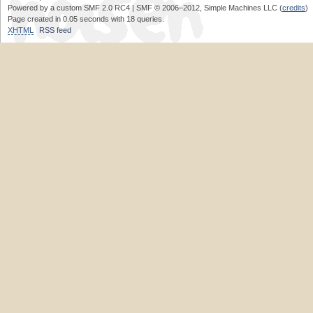
Powered by a custom SMF 2.0 RC4 | SMF © 2006–2012, Simple Machines LLC (
credits
)
Page created in 0.05 seconds with 18 queries.
XHTML
RSS feed