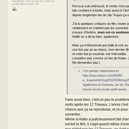
PazuDora c'est un peu du crack en
accès libre en fait. xD
Perso je suis intéressé, le rendu n'est pa
fais confiance à Astier, mais aussi à Clich
depuis longtemps fan du clip "A quoi ça s
J'ai lu quelques critiques du film, toutes 
visiblement on n'atteint pas les sommet
travaux d'Astérix,
mais est-ce seulemen
Nolife en a dit du bien, également.
Mais ça m'étonnerait que j'aille le voir au
une fois par an au mieux, mon dernier fil
et cette fois je voudrais voir Interstellar..
considère pas comme un fan de Nolan. 
Me demandez pas.)
1.
J'en parlais notamment ici :
http://kaa.noisen.com/6008/l-
a...kaamelott/msg251815/#msg2
également en footnote, ah ah. Par 
trouvé où j'en avais parlé avant...
Faire aussi bien, c'est un peu le problème
sortis après les 12 Travaux. L'ennui c'est 
chance que ça se reproduise, et ce pour 
suivantes :
Même si Astier a judicieusement fait cha
est tiré le film, il s'agit quand même d'u
que n'était pas les 12 Travaux ; co-écrit e