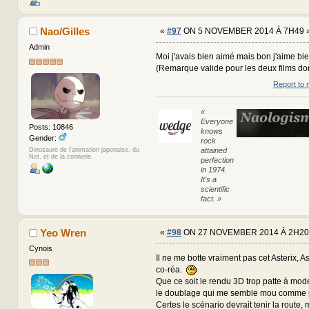
Nao/Gilles
«
#97
ON 5 NOVEMBER 2014 À 7H49 
Admin
Moi j'avais bien aimé mais bon j'aime bien
(Remarque valide pour les deux films dont
Report to 
«
Everyone
Posts: 10846
knows
Gender:
rock
attained
Dinosaure de l'animation japonaise, du
Net, et de la connerie.
perfection
in 1974.
It's a
scientific
fact. »
Yeo Wren
«
#98
ON 27 NOVEMBER 2014 À 2H20
Cynois
Il ne me botte vraiment pas cet Asterix, As
co-réa.
Que ce soit le rendu 3D trop patte à mod
le doublage qui me semble mou comme p
Certes le scénario devrait tenir la route, 