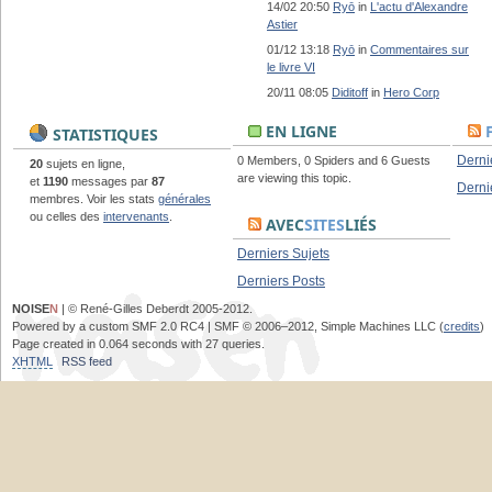
14/02 20:50
Ryō
in
L'actu d'Alexandre
Astier
01/12 13:18
Ryō
in
Commentaires sur
le livre VI
20/11 08:05
Diditoff
in
Hero Corp
EN LIGNE
STATISTIQUES
Derni
0 Members, 0 Spiders and 6 Guests
20
sujets en ligne,
are viewing this topic.
et
1190
messages par
87
Derni
membres. Voir les stats
générales
ou celles des
intervenants
.
AVEC
SITES
LIÉS
Derniers Sujets
Derniers Posts
NOISE
N
| © René-Gilles Deberdt 2005-2012.
Powered by a custom SMF 2.0 RC4 | SMF © 2006–2012, Simple Machines LLC (
credits
)
Page created in 0.064 seconds with 27 queries.
XHTML
RSS feed