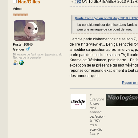
Nao/Gilles
«
#92
ON 16 SEPTEMBER 2013 À 12H
Admin
Quote from Ryō on on 26 July 2013 à 12h
Le conditionnel est de mise dans l'article e
peu une arnaque de ce point de vue.
L'article parle clairement d'une saison 7,
de lire l'interview, et... Ben ça sent très fo
Posts: 10846
Gender:
a modifié sa question après l'interview, p
parle pas du tout d'une saison TV, il parl
Dinosaure de l'animation japonaise, du
Net, et de la connerie.
Kaamelott Résistance, point barre... En fait
exception de la présence du mot "télé" da
réponse correspond exactement à tout ce
des années, quoi...
Report to 
«
Everyone
knows
rock
attained
perfection
in 1974.
It's a
scientific
fact. »