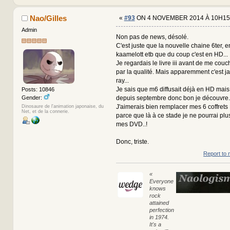
Nao/Gilles
«
#93
ON 4 NOVEMBER 2014 À 10H15
Admin
Non pas de news, désolé.
C'est juste que la nouvelle chaine 6ter, e
kaamelott etb que du coup c'est en HD...
Je regardais le livre iii avant de me couche
par la qualité. Mais apparemment c'est ja
ray...
Je sais que m6 diffusait déjà en HD mais 
Posts: 10846
Gender:
depuis septembre donc bon je découvre..
J'aimerais bien remplacer mes 6 coffret
Dinosaure de l'animation japonaise, du
Net, et de la connerie.
parce que là à ce stade je ne pourrai plu
mes DVD..!
Donc, triste.
Report to 
«
Everyone
knows
rock
attained
perfection
in 1974.
It's a