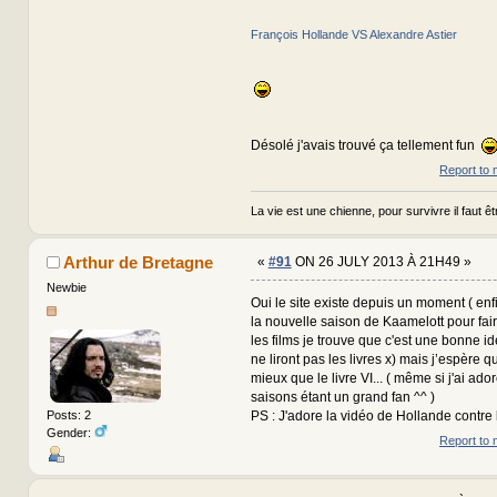
François Hollande VS Alexandre Astier
Désolé j'avais trouvé ça tellement fun
Report to 
La vie est une chienne, pour survivre il faut êtr
Arthur de Bretagne
«
#91
ON 26 JULY 2013 À 21H49 »
Newbie
Oui le site existe depuis un moment ( enfin
la nouvelle saison de Kaamelott pour faire
les films je trouve que c'est une bonne i
ne liront pas les livres x) mais j’espère q
mieux que le livre VI... ( même si j'ai ado
saisons étant un grand fan ^^ )
Posts: 2
PS : J'adore la vidéo de Hollande contre 
Gender:
Report to 