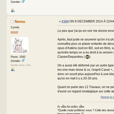
Gender:
Nemo
«
#104
ON 8 DECEMBER 2014 À 22H4
Cynois
Le peu que j'ai pu en voir me donne envie 
Après, faut juste se souvenir qu'on n'a p
connaîtra plus ce plaisir enfantin de déc
opus d'Astérix (soit en BD, soit en film),
qu'entre temps on a eu droit à la version
Clavier/Depardieu (
).
Posts: 1592
Gender:
On a aussi été déformé par un autre typ
Snyder-verse, snif...
les one-man-show & co, l'esprit Canal +,..
donc on sourit plus aujourd'hui à une bla
qu'on en riait il y a 20-30 ans.
Quant on parle des 12 Travaux, on ne p
d'avoir un regard nostalgique sur cette œ
Report to 
ἕν οἶδα ὅτι οὐδὲν οἶδα
"Quelle route préférez-vous ? Celle des dures
beaux mensonges ?"