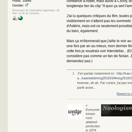
confiance à Astier, mais aussi à Clichy, do
Posts: 10846
Gender:
longtemps fan du clip "A quoi ça sert l'am
Dinosaure de l'animation japonaise, du
Net, et de la connerie.
J'ai lu quelques critiques du film, toutes 
visiblement on n'atteint pas les sommet
d'Astérix, mais est-ce seulement possible.
du bien, également.
Mais ça m'étonnerait que j'aille le voir au
une fois par an au mieux, mon dernier fil
cette fois je voudrais voir Interstellar... (E
considère pas comme un fan de Nolan. J
demandez pas.)
1.
J'en parlais notamment ici :
http://kaa
a...kaamelott/msg251815/#msg25181
footnote, ah ah. Par contre, j'ai pas tr
parlé avant...
Report to 
«
Everyone
knows
rock
attained
perfection
in 1974.