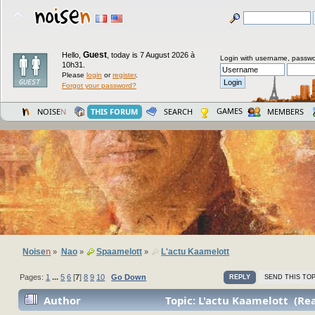
Guest
Hello,
,
today is 7 August 2026 à
Login with username, passwo
10h31.
Please
login
or
register
.
Forgot your password?
GAMES
NOISE
N
THIS FORUM
SEARCH
MEMBERS
Noise
n
Nao
Spaamelott
L'actu Kaamelott
»
»
»
Pages:
1
...
5
6
[
7
]
8
9
10
Go Down
REPLY
SEND THIS TOP
Author
Topic: L'actu Kaamelott (Re