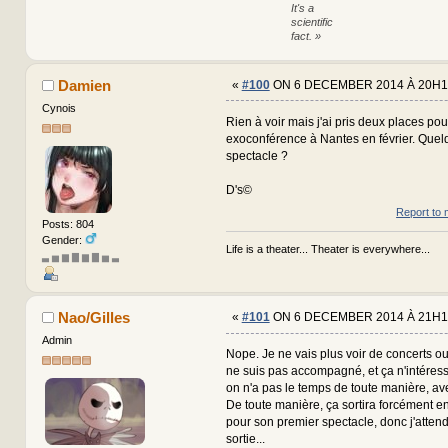
It's a
scientific
fact. »
Damien
«
#100
ON 6 DECEMBER 2014 À 20H1
Cynois
Rien à voir mais j'ai pris deux places pou
exoconférence à Nantes en février. Quel
spectacle ?
D's©
Report to 
Posts: 804
Gender:
Life is a theater... Theater is everywhere...
▃ ▅ ▆ ▇ ▆ ▇ ▅ ▃
Nao/Gilles
«
#101
ON 6 DECEMBER 2014 À 21H1
Admin
Nope. Je ne vais plus voir de concerts ou
ne suis pas accompagné, et ça n'intéress
on n'a pas le temps de toute manière, ave
De toute manière, ça sortira forcément
pour son premier spectacle, donc j'atten
sortie...