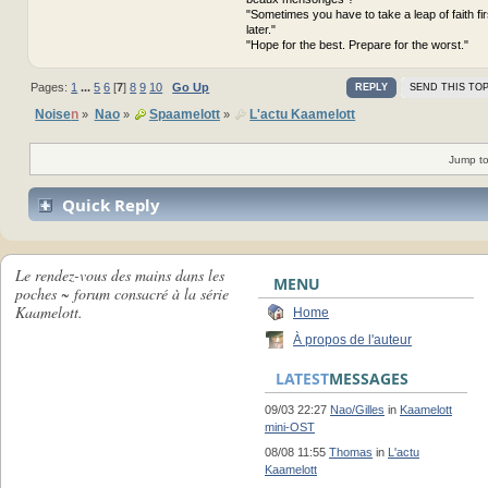
"Sometimes you have to take a leap of faith fi
later."
"Hope for the best. Prepare for the worst."
Pages:
1
...
5
6
[
7
]
8
9
10
Go Up
REPLY
SEND THIS TOP
Noise
n
Nao
Spaamelott
L'actu Kaamelott
»
»
»
Jump to
Quick Reply
Le rendez-vous des mains dans les
MENU
poches ~ forum consacré à la série
Kaamelott.
Home
À propos de l'auteur
LATEST
MESSAGES
09/03 22:27
Nao/Gilles
in
Kaamelott
mini-OST
08/08 11:55
Thomas
in
L'actu
Kaamelott