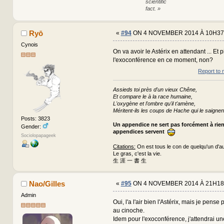
scientific
fact. »
Ryō
«
#94
ON 4 NOVEMBER 2014 À 10H37
Cynois
On va avoir le Astérix en attendant ... Et p
l'exoconférence en ce moment, non?
Report to 
Assieds toi près d'un vieux Chêne,
Et compare le à la race humaine,
L'oxygène et l'ombre qu'il t'amène,
Méritent-ils les coups de Hache qui le saignen
Posts: 3823
Un appendice ne sert pas forcément à rie
Gender:
appendices servent
Sociolopapageek
Citations:
On est tous le con de quelqu'un d'au
Le gras, c'est la vie.
生 涯 一 書 生
Nao/Gilles
«
#95
ON 4 NOVEMBER 2014 À 21H18
Admin
Oui, l'a l'air bien l'Astérix, mais je pense p
au cinoche.
Idem pour l'exoconférence, j'attendrai une