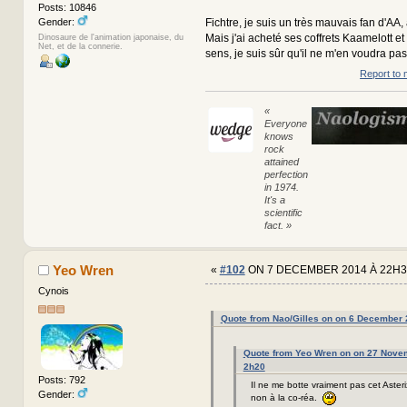
Posts: 10846
Gender:
Fichtre, je suis un très mauvais fan d'AA, à
Mais j'ai acheté ses coffrets Kaamelott e
Dinosaure de l'animation japonaise, du
Net, et de la connerie.
sens, je suis sûr qu'il ne m'en voudra pa
Report to 
«
Everyone
knows
rock
attained
perfection
in 1974.
It's a
scientific
fact. »
Yeo Wren
«
#102
ON 7 DECEMBER 2014 À 22H3
Cynois
Quote from Nao/Gilles on on 6 December
Quote from Yeo Wren on on 27 Nove
2h20
Posts: 792
Il ne me botte vraiment pas cet Asteri
Gender:
non à la co-réa.