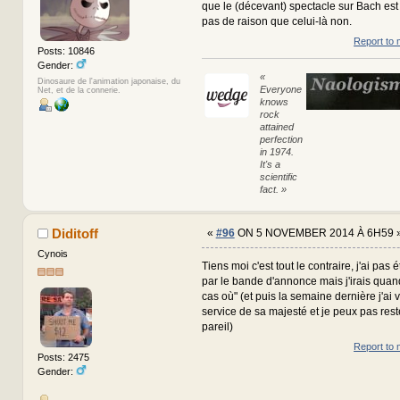
que le (décevant) spectacle sur Bach est 
pas de raison que celui-là non.
Report to 
Posts: 10846
Gender:
«
Dinosaure de l'animation japonaise, du
Everyone
Net, et de la connerie.
knows
rock
attained
perfection
in 1974.
It's a
scientific
fact. »
Diditoff
«
#96
ON 5 NOVEMBER 2014 À 6H59 
Cynois
Tiens moi c'est tout le contraire, j'ai pa
par le bande d'annonce mais j'irais quan
cas où" (et puis la semaine dernière j'ai 
service de sa majesté et je peux pas res
pareil)
Report to 
Posts: 2475
Gender: