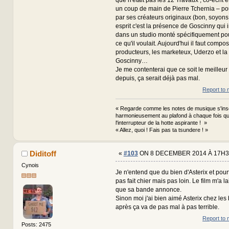
un coup de main de Pierre Tchernia – po
par ses créateurs originaux (bon, soyon
esprit c'est la présence de Goscinny qui 
dans un studio monté spécifiquement pour,
ce qu'il voulait. Aujourd'hui il faut compo
producteurs, les marketeux, Uderzo et la f
Goscinny…
Je me contenterai que ce soit le meilleur 
depuis, ça serait déjà pas mal.
Report to 
« Regarde comme les notes de musique s'ins
harmonieusement au plafond à chaque fois que
l'interrupteur de la hotte aspirante ! »
« Allez, quoi ! Fais pas ta tsundere ! »
Diditoff
«
#103
ON 8 DECEMBER 2014 À 17H3
Cynois
Je n'entend que du bien d'Asterix et pour
pas fait chier mais pas loin. Le film m'a la
que sa bande annonce.
Sinon moi j'ai bien aimé Asterix chez les 
après ça va de pas mal à pas terrible.
Report to 
Posts: 2475