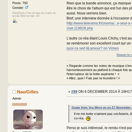
Rien que la bande annonce, ça manque d
Posts: 792
Gender:
être le choix de l'album qui est l'un des 
aussi. Nous verrons bien.
PazuDora c'est un peu du crack en
accès libre en fait. xD
Bref, une interview donnée à l'occasion de
http://www.telerama.fr/cinema/...e-seul-a-
clair,119828.php
L'autre co-réa étant Louis Clichy, c'est au
se remémorer son excellent court sur un
quoi ca sert l&;amour? on Vimeo
Report to 
« Regarde comme les notes de musique s'ins
harmonieusement au plafond à chaque fois que
l'interrupteur de la hotte aspirante ! »
« Allez, quoi ! Fais pas ta tsundere ! »
Nao/Gilles
«
#99
ON 6 DECEMBER 2014 À 19H17
Admin
Quote from Yeo Wren on on 27 November 
Il ne me botte vraiment pas cet Asterix, A
co-réa.
Perso je suis intéressé, le rendu n'est pas