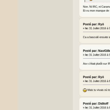
Non. Ni IRC, ni Caramail
Et vu mon manque de s
Posté par: Ryō
«
le:
31 Juillet 2016 à 
Ca a basculé ensuite s
Posté par: Nao/Gill
«
le:
31 Juillet 2016 à 
Asv c'était plutôt sur I
Posté par: Ryō
«
le:
31 Juillet 2016 à 
Mais tu vivais où t
Posté par: Diditoff
«
le:
31 Juillet 2016 à 