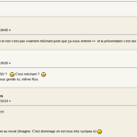
a
 16h40 »
i et non c'est pas vraiment méchant juste que ça sous entend => et la présentation c’est dur 
 10h26 »
 ASV ?
C'est méchant ?
tous gentils ici, même Ryo.
es
 21h14 »
!!!
t au revoir j'imagine. C'est dommage on est tous très sympas ici