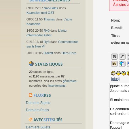
Attention,
À moins q
09/03 22:27
Nao/Gilles
dans
Kaamelott mini-OST
08/08 11:55
Thomas
dans
L'actu
Nom:
Kaamelott
E-mail:
14/02 20:50
Ryō
dans
L'actu
d'Alexandre Astier
Titre:
01/12 13:18
Ryō
dans
Commentaires
Icône du 
sur le livre VI
20/11 08:05
Diditoff
dans
Hero Corp
STATISTIQUES
20
sujets en ligne,
et
1190
messages par
87
[plus]
membres. Voir les stats
générales
ou celles des
intervenants
.
FLUX
RSS
Derniers Sujets
Derniers Posts
AVEC
SITES
LIÉS
Derniers Sujets