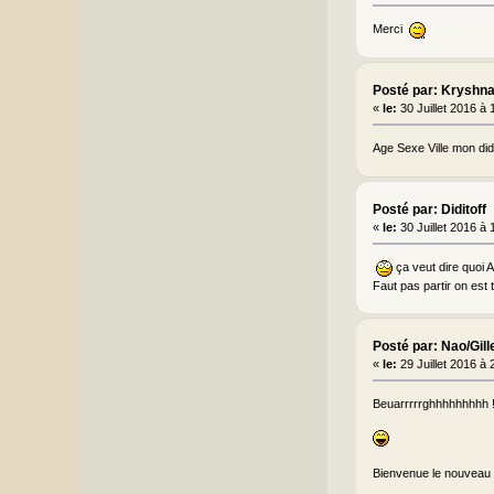
Merci
Posté par: Kryshn
«
le:
30 Juillet 2016 à
Age Sexe Ville mon did
Posté par: Diditoff
«
le:
30 Juillet 2016 à
ça veut dire quoi
Faut pas partir on est 
Posté par: Nao/Gill
«
le:
29 Juillet 2016 à
Beuarrrrrghhhhhhhhh !!
Bienvenue le nouveau e