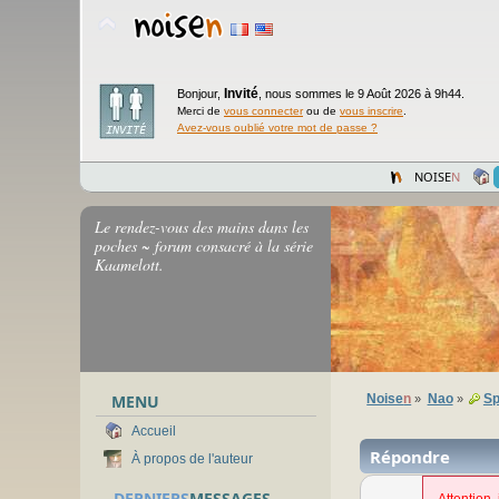
Invité
Bonjour,
,
nous sommes le 9 Août 2026 à 9h44.
Merci de
vous connecter
ou de
vous inscrire
.
Avez-vous oublié votre mot de passe ?
NOISE
N
Le rendez-vous des mains dans les
poches ~ forum consacré à la série
Kaamelott.
MENU
Noise
n
Nao
Sp
»
»
Accueil
Répondre
À propos de l'auteur
DERNIERS
MESSAGES