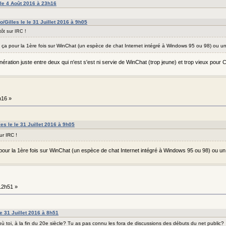
 le 4 Août 2016 à 23h16
o/Gilles le le 31 Juillet 2016 à 9h05
tôt sur IRC !
vu ça pour la 1ère fois sur WinChat (un espèce de chat Internet intégré à Windows 95 ou 98) ou 
ération juste entre deux qui n'est s'est ni servie de WinChat (trop jeune) et trop vieux pour 
h16 »
les le le 31 Juillet 2016 à 9h05
ur IRC !
a pour la 1ère fois sur WinChat (un espèce de chat Internet intégré à Windows 95 ou 98) ou 
 12h51 »
le 31 Juillet 2016 à 8h51
où toi, à la fin du 20e siècle? Tu as pas connu les fora de discussions des débuts du net public?