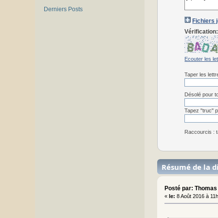
Derniers Posts
Fichiers 
Vérification
Ecouter les le
Taper les lett
Désolé pour to
Tapez "truc" p
Raccourcis : t
Résumé de la d
Posté par: Thomas
«
le:
8 Août 2016 à 11