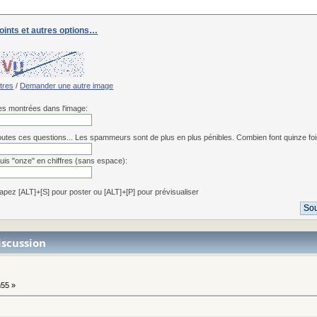
joints et autres options…
:
ttres
/
Demander une autre image
res montrées dans l'image:
utes ces questions... Les spammeurs sont de plus en plus pénibles. Combien font quinze fois 
uis "onze" en chiffres (sans espace):
apez [ALT]+[S] pour poster ou [ALT]+[P] pour prévisualiser
iscussion
h55 »