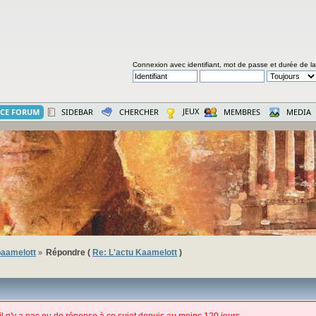
Connexion avec identifiant, mot de passe et durée de l
JEUX
CE FORUM
SIDEBAR
CHERCHER
MEMBRES
MEDIA
aamelott
Répondre (
Re: L'actu Kaamelott
)
»