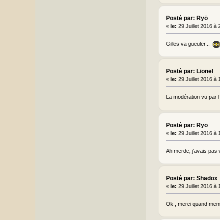
Posté par: Ryō
«
le:
29 Juillet 2016 à
Gilles va gueuler...
Posté par: Lionel
«
le:
29 Juillet 2016 à
La modération vu par P
Posté par: Ryō
«
le:
29 Juillet 2016 à
Ah merde, j'avais pas vu
Posté par: Shadox
«
le:
29 Juillet 2016 à
Ok , merci quand me