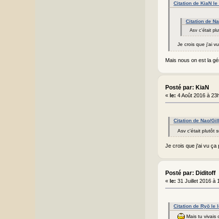
Citation de KiaN le
Citation de Na
Asv c'était plu
Je crois que j'ai 
Mais nous on est la gén
Posté par: KiaN
«
le:
4 Août 2016 à 23
Citation de Nao/Gil
Asv c'était plutôt s
Je crois que j'ai vu ç
Posté par: Diditoff
«
le:
31 Juillet 2016 à
Citation de Ryō le 
Mais tu vivais 