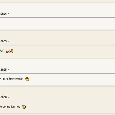
 20h26 »
 18h33 »
at' !
 18h25 »
 qu'il était "invité"!
 16h58 »
me bonne journée