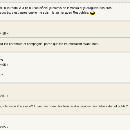
, ni le reste. A la fin du 20e siècle, je buvais de la vodka et je draguais des filles...
uccès, c'est après que je me suis mis au net avec Respublica
9h18 »
ur les caramails et compagnie, parce que les irc existaient avant, non?
es
9h05 »
RC !
8h51 »
oi, à la fin du 20e siècle? Tu as pas connu les fora de discussions des débuts du net public?
8h05 »