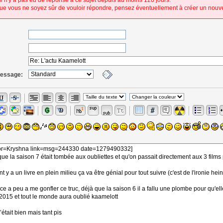
 il n'y a pas eu de réponse à ce sujet depuis au moins 120 jours.
ue vous ne soyez sûr de vouloir répondre, pensez éventuellement à créer un nouve
message: