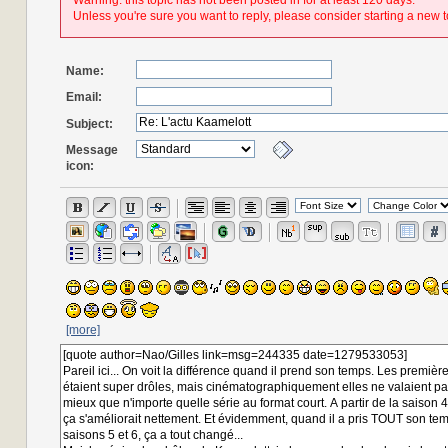
Warning: this topic has not been posted in for at least 120 days.
Unless you're sure you want to reply, please consider starting a new t
Name:
Email:
Subject:
Message
icon:
[more]