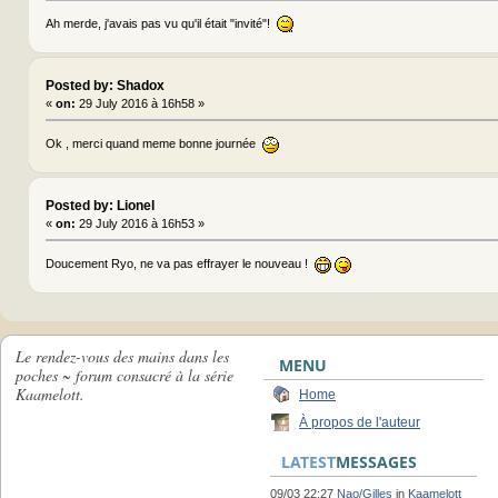
Ah merde, j'avais pas vu qu'il était "invité"!
Posted by: Shadox
«
on:
29 July 2016 à 16h58 »
Ok , merci quand meme bonne journée
Posted by: Lionel
«
on:
29 July 2016 à 16h53 »
Doucement Ryo, ne va pas effrayer le nouveau !
Le rendez-vous des mains dans les
MENU
poches ~ forum consacré à la série
Kaamelott.
Home
À propos de l'auteur
LATEST
MESSAGES
09/03 22:27
Nao/Gilles
in
Kaamelott