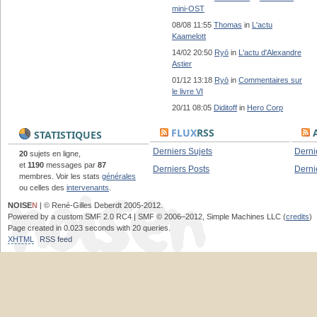
mini-OST
08/08 11:55
Thomas
in
L'actu
Kaamelott
14/02 20:50
Ryō
in
L'actu d'Alexandre
Astier
01/12 13:18
Ryō
in
Commentaires sur
le livre VI
20/11 08:05
Diditoff
in
Hero Corp
FLUX
RSS
A
STATISTIQUES
Derniers Sujets
Derni
20
sujets en ligne,
et
1190
messages par
87
Derniers Posts
Derni
membres. Voir les stats
générales
ou celles des
intervenants
.
NOISE
N
| © René-Gilles Deberdt 2005-2012.
Powered by a custom SMF 2.0 RC4 | SMF © 2006–2012, Simple Machines LLC (
credits
)
Page created in 0.023 seconds with 20 queries.
XHTML
RSS feed