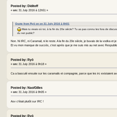
Posted by: Diditoff
«
on:
31 July 2016 à 12h51 »
Quote from Ryō on on 31 July 2016 à 8h51
Mais tu vivais où toi, à la fin du 20e siècle? Tu as pas connu les fora de discu
du net public?
Non. Ni IRC, ni Caramail, ni le reste. A la fin du 20e siècle, je buvais de la vodka et je 
Et vu mon manque de succès, c'est après que je me suis mis au net avec Respubl
Posted by: Ryō
«
on:
31 July 2016 à 9h18 »
Ca a basculé ensuite sur les caramails et compagnie, parce que les irc existaient a
Posted by: Nao/Gilles
«
on:
31 July 2016 à 9h05 »
Asv c'était plutôt sur IRC !
Posted by: Ryō