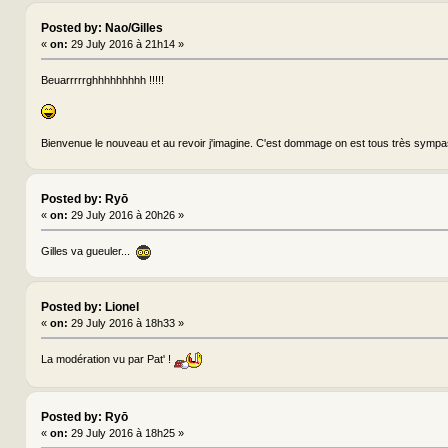
Posted by: Nao/Gilles
«
on:
29 July 2016 à 21h14 »
Beuarrrrrghhhhhhhhh !!!!!
Bienvenue le nouveau et au revoir j'imagine. C'est dommage on est tous très sympa
Posted by: Ryō
«
on:
29 July 2016 à 20h26 »
Gilles va gueuler...
Posted by: Lionel
«
on:
29 July 2016 à 18h33 »
La modération vu par Pat' !
Posted by: Ryō
«
on:
29 July 2016 à 18h25 »