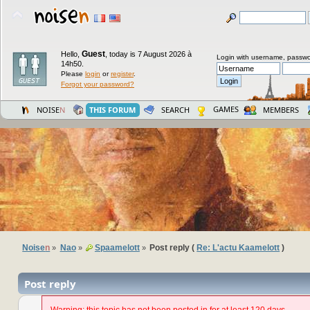
Guest
Hello,
,
today is 7 August 2026 à
Login with username, passwo
14h50.
Please
login
or
register
.
Forgot your password?
GAMES
NOISE
N
THIS FORUM
SEARCH
MEMBERS
Noise
n
Nao
Spaamelott
Post reply (
Re: L'actu Kaamelott
)
»
»
»
Post reply