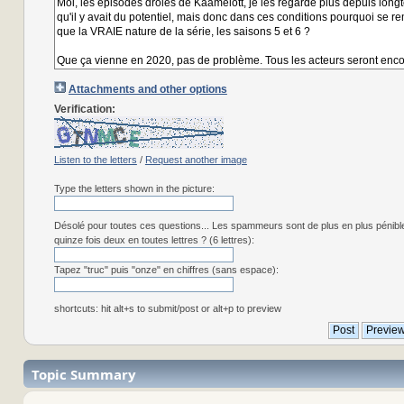
Attachments and other options
Verification:
Listen to the letters
/
Request another image
Type the letters shown in the picture:
Désolé pour toutes ces questions... Les spammeurs sont de plus en plus pénibl
quinze fois deux en toutes lettres ? (6 lettres):
Tapez "truc" puis "onze" en chiffres (sans espace):
shortcuts: hit alt+s to submit/post or alt+p to preview
Topic Summary