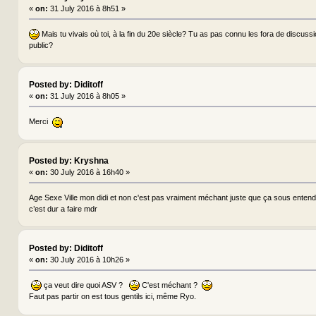
«
on:
31 July 2016 à 8h51 »
Mais tu vivais où toi, à la fin du 20e siècle? Tu as pas connu les fora de discus
public?
Posted by: Diditoff
«
on:
31 July 2016 à 8h05 »
Merci
Posted by: Kryshna
«
on:
30 July 2016 à 16h40 »
Age Sexe Ville mon didi et non c'est pas vraiment méchant juste que ça sous entend
c’est dur a faire mdr
Posted by: Diditoff
«
on:
30 July 2016 à 10h26 »
ça veut dire quoi ASV ?
C'est méchant ?
Faut pas partir on est tous gentils ici, même Ryo.