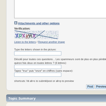
Attachments and other options
Verification:
Listen to the letters
/
Request another image
Type the letters shown in the picture:
Désolé pour toutes ces questions... Les spammeurs sont de plus en plus pénibl
quinze fois deux en toutes lettres ? (6 lettres):
Tapez "truc" puis "onze" en chiffres (sans espace):
shortcuts: hit alt+s to submit/post or alt+p to preview
Topic Summary