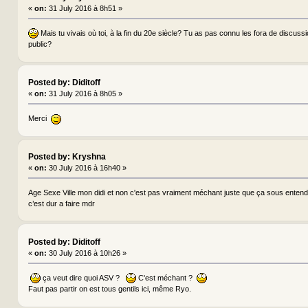
«
on:
31 July 2016 à 8h51 »
Mais tu vivais où toi, à la fin du 20e siècle? Tu as pas connu les fora de discus
public?
Posted by: Diditoff
«
on:
31 July 2016 à 8h05 »
Merci
Posted by: Kryshna
«
on:
30 July 2016 à 16h40 »
Age Sexe Ville mon didi et non c'est pas vraiment méchant juste que ça sous entend
c’est dur a faire mdr
Posted by: Diditoff
«
on:
30 July 2016 à 10h26 »
ça veut dire quoi ASV ?
C'est méchant ?
Faut pas partir on est tous gentils ici, même Ryo.