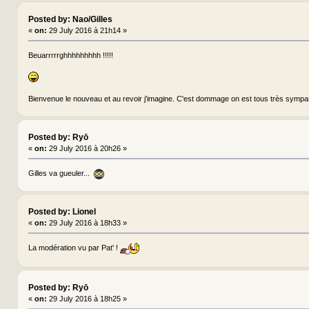
Posted by: Nao/Gilles
«
on:
29 July 2016 à 21h14 »
Beuarrrrrghhhhhhhhh !!!!!
Bienvenue le nouveau et au revoir j'imagine. C'est dommage on est tous très sympa
Posted by: Ryō
«
on:
29 July 2016 à 20h26 »
Gilles va gueuler...
Posted by: Lionel
«
on:
29 July 2016 à 18h33 »
La modération vu par Pat' !
Posted by: Ryō
«
on:
29 July 2016 à 18h25 »