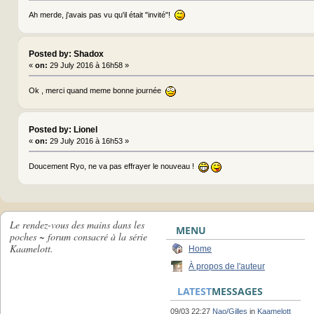
Ah merde, j'avais pas vu qu'il était "invité"!
Posted by: Shadox
«
on:
29 July 2016 à 16h58 »
Ok , merci quand meme bonne journée
Posted by: Lionel
«
on:
29 July 2016 à 16h53 »
Doucement Ryo, ne va pas effrayer le nouveau !
Le rendez-vous des mains dans les
MENU
poches ~ forum consacré à la série
Kaamelott.
Home
À propos de l'auteur
LATEST
MESSAGES
09/03 22:27
Nao/Gilles
in
Kaamelott