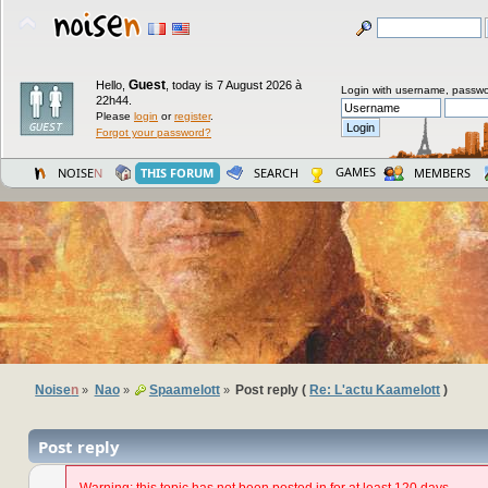
Guest
Hello,
,
today is 7 August 2026 à
Login with username, passwo
22h44.
Please
login
or
register
.
Forgot your password?
GAMES
NOISE
N
THIS FORUM
SEARCH
MEMBERS
Noise
n
Nao
Spaamelott
Post reply (
Re: L'actu Kaamelott
)
»
»
»
Post reply