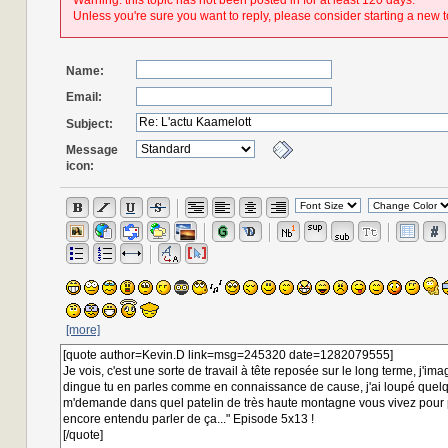
Warning: this topic has not been posted in for at least 120 days.
Unless you're sure you want to reply, please consider starting a new t
Name:
Email:
Subject:
Message
icon:
[more]