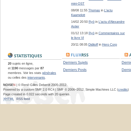
mini-OST
08/08 11:55
Thomas
in
L'actu
Kaamelott
14/02 20:50
Ryō
in
L'actu d'Alexandre
Astier
01/12 13:18
Ryō
in
Commentaires sur
le livre VI
20/11 08:05
Diditoff
in
Hero Corp
FLUX
RSS
A
STATISTIQUES
Derniers Sujets
Derni
20
sujets en ligne,
et
1190
messages par
87
Derniers Posts
Derni
membres. Voir les stats
générales
ou celles des
intervenants
.
NOISE
N
| © René-Gilles Deberdt 2005-2012.
Powered by a custom SMF 2.0 RC4 | SMF © 2006–2012, Simple Machines LLC (
credits
)
Page created in 0.022 seconds with 20 queries.
XHTML
RSS feed