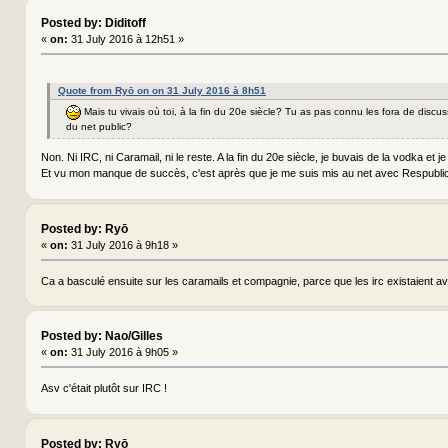
Posted by: Diditoff
«
on:
31 July 2016 à 12h51 »
Quote from Ryō on on 31 July 2016 à 8h51
Mais tu vivais où toi, à la fin du 20e siècle? Tu as pas connu les fora de discu
du net public?
Non. Ni IRC, ni Caramail, ni le reste. A la fin du 20e siècle, je buvais de la vodka et je 
Et vu mon manque de succès, c'est après que je me suis mis au net avec Respubl
Posted by: Ryō
«
on:
31 July 2016 à 9h18 »
Ca a basculé ensuite sur les caramails et compagnie, parce que les irc existaient a
Posted by: Nao/Gilles
«
on:
31 July 2016 à 9h05 »
Asv c'était plutôt sur IRC !
Posted by: Ryō