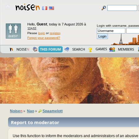
Guest
Hello,
,
today is 7 August 2026 à
Login with username, passwo
11h32.
Please
login
or
register
.
Forgot your password?
GAMES
NOISE
N
THIS FORUM
SEARCH
MEMBERS
Noise
n
Nao
Spaamelott
»
»
Report to moderator
Use this function to inform the moderators and administrators of an abusiv