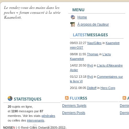
Le rendez-vous des mains dans les
MENU
poches ~ forum consacré à la série
Kaamelott.
Home
À propos de l'auteur
LATEST
MESSAGES
09/03 22:27
Nao/Gilles
in
Kaamelott
mini-OST
08/08 11:55
Thomas
in
L'actu
Kaamelott
14/02 20:50
Ryō
in
L'actu d'Alexandre
Astier
01/12 13:18
Ryō
in
Commentaires sur
le livre VI
20/11 08:05
Diditoff
in
Hero Corp
FLUX
RSS
A
STATISTIQUES
Derniers Sujets
Derni
20
sujets en ligne,
et
1190
messages par
87
Derniers Posts
Derni
membres. Voir les stats
générales
ou celles des
intervenants
.
NOISE
N
| © René-Gilles Deberdt 2005-2012.