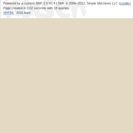
Powered by a custom SMF 2.0 RC4 | SMF © 2006–2012, Simple Machines LLC (
credits
)
Page created in 0.02 seconds with 18 queries.
XHTML
RSS feed