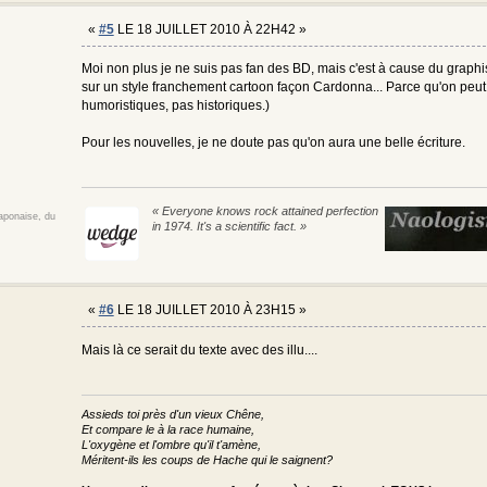
«
#5
LE 18 JUILLET 2010 À 22H42 »
Moi non plus je ne suis pas fan des BD, mais c'est à cause du graphism
sur un style franchement cartoon façon Cardonna... Parce qu'on peut 
humoristiques, pas historiques.)
Pour les nouvelles, je ne doute pas qu'on aura une belle écriture.
« Everyone knows rock attained perfection
japonaise, du
in 1974. It's a scientific fact. »
«
#6
LE 18 JUILLET 2010 À 23H15 »
Mais là ce serait du texte avec des illu....
Assieds toi près d'un vieux Chêne,
Et compare le à la race humaine,
L'oxygène et l'ombre qu'il t'amène,
Méritent-ils les coups de Hache qui le saignent?