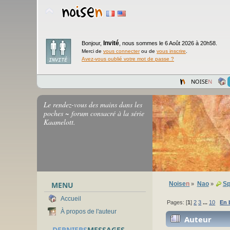
Invité
Bonjour,
,
nous sommes le 6 Août 2026 à 20h58.
Merci de
vous connecter
ou de
vous inscrire
.
Avez-vous oublié votre mot de passe ?
NOISE
N
Le rendez-vous des mains dans les
poches ~ forum consacré à la série
Kaamelott.
MENU
Noise
n
Nao
Sp
»
»
Accueil
Pages: [
1
]
2
3
...
10
En 
À propos de l'auteur
Auteur
DERNIERS
MESSAGES