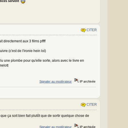
ndices servent
CITER
t directement aux 3 films pffff
vre (c'est de l'ironie hein lol)
lu une plombe pour qu'elle sorte, alors avec le livre en
melott
Signaler au modérateur
IP archivée
CITER
 que ça soit bien fait plutôt que de sortir quelque chose de
Signaler au modérateur
IP archivée