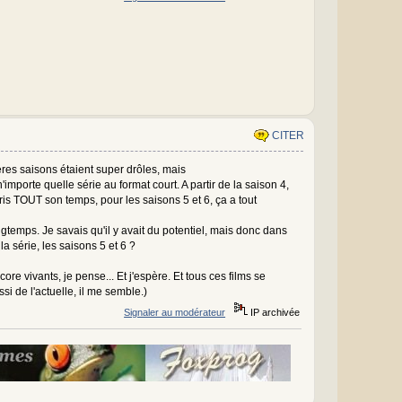
CITER
ières saisons étaient super drôles, mais
orte quelle série au format court. A partir de la saison 4,
ris TOUT son temps, pour les saisons 5 et 6, ça a tout
gtemps. Je savais qu'il y avait du potentiel, mais donc dans
a série, les saisons 5 et 6 ?
e vivants, je pense... Et j'espère. Et tous ces films se
si de l'actuelle, il me semble.)
Signaler au modérateur
IP archivée