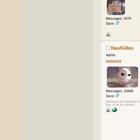
Messages: 2475
Sexe:
Nao/Gilles
Admin
Messages: 10846
Sexe:
Dinosaure de l'animation 
Net, et de la connerie.