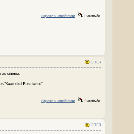
Signaler au modérateur
IP archivée
CITER
ga au cinéma.
ées "Kaamelott Resistance".
Signaler au modérateur
IP archivée
CITER