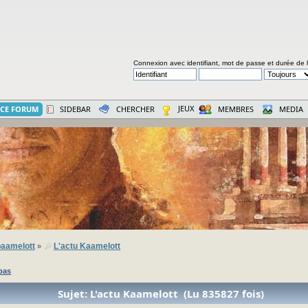
Connexion avec identifiant, mot de passe et durée de 
JEUX
CE FORUM
SIDEBAR
CHERCHER
MEMBRES
MEDIA
aamelott
L'actu Kaamelott
»
bas
Sujet: L'actu Kaamelott (Lu 835827 fois)