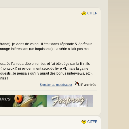
CITER
ndt), je viens de voir qu'il était dans l'épisode 5. Après un
nnage intéressant (un inquisiteur). La série a l'air pas mal
 Je l'ai regardée en entier, et j'ai été déçu par la fin : ils
(honteux !) ni évidemment ceux du livre VI, mais là ça ne
ests. Je pensais qu'il y aurait des bonus (interviews, etc),
nirs !
Signaler au modérateur
IP archivée
CITER