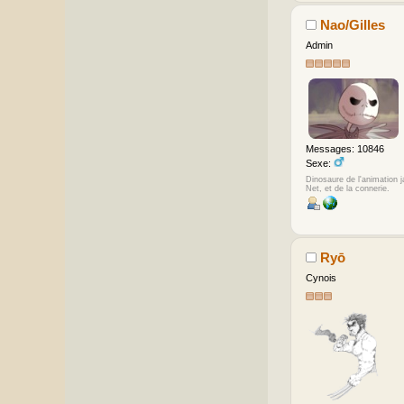
Nao/Gilles
Admin
Messages: 10846
Sexe:
Dinosaure de l'animation 
Net, et de la connerie.
Ryō
Cynois