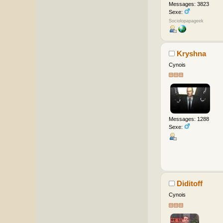
Messages: 3823
Sexe:
Sociolopapageek
Kryshna
Cynois
Messages: 1288
Sexe:
Diditoff
Cynois