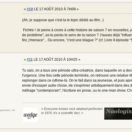
«
#10
LE 17 AOÛT 2010 À 7H09 »
(Ah, je suppose que c'est la le topic dédié au film...)
Fichtre ! Je peine à croire à cette histoire de saison 7 en nouvelles, 
de problème", as-tu perdu le sens de la raison ? J'aurais déjà "influencé
fini, j'menace"... Ou encore, "c'est une blague ?" (cf. Livre II épisode "S
«
#11
LE 17 AOÛT 2010 À 10H25 »
Tu sais, on a tous une période ultra-créatrice, dans laquelle on a des
l'urgence. Une fois cette période terminée, on retrouve une relative lib
replonger dans ce rythme-là. On le fait dans sa jeunesse, et puis apr
envie d'essayer autre chose, de s'exprimer artistiquement dans des d
métrage "contemporain", l'écriture en prose, ou le one-man show. Chos
« Everyone knows rock attained perfection
japonaise, du
in 1974. It's a scientific fact. »