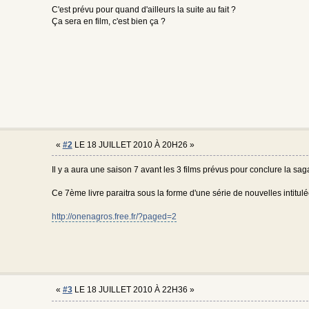
C'est prévu pour quand d'ailleurs la suite au fait ?
Ça sera en film, c'est bien ça ?
«
#2
LE 18 JUILLET 2010 À 20H26 »
Il y a aura une saison 7 avant les 3 films prévus pour conclure la sa
Ce 7ème livre paraitra sous la forme d'une série de nouvelles intitul
http://onenagros.free.fr/?paged=2
«
#3
LE 18 JUILLET 2010 À 22H36 »