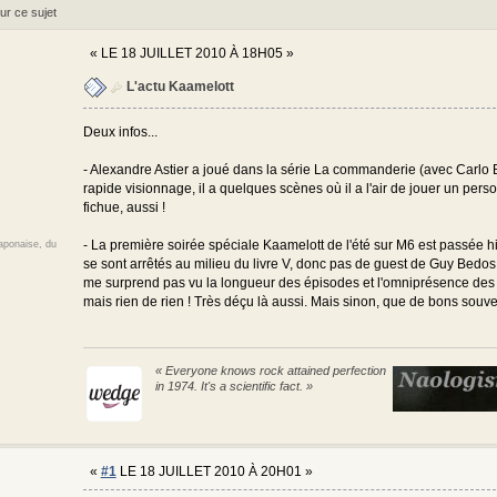
ur ce sujet
«
LE 18 JUILLET 2010 À 18H05 »
L'actu Kaamelott
Deux infos...
- Alexandre Astier a joué dans la série La commanderie (avec Carlo Bra
rapide visionnage, il a quelques scènes où il a l'air de jouer un perso
fichue, aussi !
- La première soirée spéciale Kaamelott de l'été sur M6 est passée hier...
japonaise, du
se sont arrêtés au milieu du livre V, donc pas de guest de Guy Bedos 
me surprend pas vu la longueur des épisodes et l'omniprésence des gu
mais rien de rien ! Très déçu là aussi. Mais sinon, que de bons souve
« Everyone knows rock attained perfection
in 1974. It's a scientific fact. »
«
#1
LE 18 JUILLET 2010 À 20H01 »