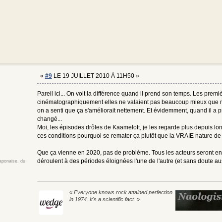
«
#9
LE 19 JUILLET 2010 À 11H50 »
Pareil ici... On voit la différence quand il prend son temps. Les prem
cinématographiquement elles ne valaient pas beaucoup mieux que n'imp
on a senti que ça s'améliorait nettement. Et évidemment, quand il a p
changé...
Moi, les épisodes drôles de Kaamelott, je les regarde plus depuis lon
ces conditions pourquoi se remater ça plutôt que la VRAIE nature de l
Que ça vienne en 2020, pas de problème. Tous les acteurs seront encor
déroulent à des périodes éloignées l'une de l'autre (et sans doute aus
japonaise, du
« Everyone knows rock attained perfection
in 1974. It's a scientific fact. »