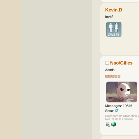
Kevin.D
Invité
Nao/Gilles
Admin
Messages: 10846
Sexe:
Dinosaure de l'animation 
Net, et de la connerie.