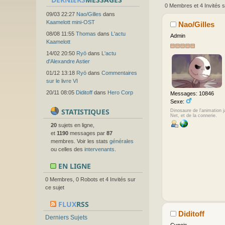
0 Membres et 4 Invités s
09/03 22:27
Nao/Gilles
dans
Kaamelott mini-OST
Nao/Gilles
08/08 11:55
Thomas
dans
L'actu
Admin
Kaamelott
14/02 20:50
Ryō
dans
L'actu
d'Alexandre Astier
01/12 13:18
Ryō
dans
Commentaires
sur le livre VI
20/11 08:05
Diditoff
dans
Hero Corp
Messages: 10846
Sexe:
STATISTIQUES
Dinosaure de l'animation 
Net, et de la connerie.
20
sujets en ligne,
et
1190
messages par
87
membres. Voir les stats
générales
ou celles des
intervenants
.
EN LIGNE
0 Membres, 0 Robots et 4 Invités sur
ce sujet
FLUX
RSS
Diditoff
Derniers Sujets