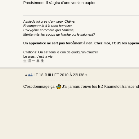
Précisément, Il s'agira d'une version papier
Assieds toi près d'un vieux Chêne,
Et compare le à la race humaine,
L'oxygène et l'ombre qu'il t'amène,
Méritent-ils les coups de Hache qui le saignent?
Un appendice ne sert pas forcément à rien. Chez moi, TOUS les appe
Citations:
On est tous le con de quelqu'un d'autre!
Le gras, c'est la vie.
生 涯 一 書 生
«
#4
LE 18 JUILLET 2010 À 22H38 »
C'est dommage ça
J'ai jamais trouvé les BD Kaamelott transcend