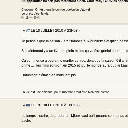
Un appendice ne sert pas forcément à rien. Chez moi, TOUS les appe
Citations:
On est tous le con de quelqu'un d'autre!
Le gras, c'est la vie.
生 涯 一 書 生
«
#7
LE 18 JUILLET 2010 À 23H58 »
Je pensais que la saison 7 était tombée aux oubliettes et qu'on passai
Si maintenant y a un livre en plein milieu ça va être génial pour tout sui
Ca commence a peu a me gonfler ce truc, déjà que la saison 6 il a fal
prime ..... les films sortiront en 2015 et tout le monde aura oublié kaa
Dommage c’était bien mais tant pis
La vie est une chienne, pour survivre il faut être bien pire qu'elle
«
#8
LE 19 JUILLET 2010 À 10H19 »
Le temps d'écrire, de produire... Mieux vaut qu'il prenne son temps et
baclé.