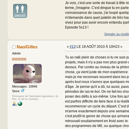
Je vois, c'est une sorte de travail à tête 
terme, j'imagine. C'est dingue tu en par
connaissance de cause, j'ai loupé quelq
m'demande dans quel patelin de très h
vivez pour pas avoir encore entendu parle
Episode 5x13 !
Signaler au modé
Nao/Gilles
«
#13
LE 18 AOÛT 2010 À 10H23 »
Admin
Tu as raté plein de choses si tu ne suis 
projets, mais il n'y a pas non plus grand
dessus. Par contre au niveau de la philo
chose, ça vient juste de mon expérience 
mais je me reconnais souvent dans les p
après tout nous n'avons que quelques mo
d'âge. Je pense qu'il a dû, lui aussi, pas
Messages: 10846
Sexe:
périodes de ras-le-bol. On ne fait les ch
poser des défis à soi-même. Une fois qu'on l
Dinosaure de l'animation japonaise, du
Net, et de la connerie.
est parfois difficile de faire face à la réal
recommencer un cycle du départ. C'est d'
m'arrive exactement depuis une semaine, 
c'est plutôt le genre de chose qui arrivera
retrouvait soudainement en froid avec le
des programmes de M6, ou quelque chos