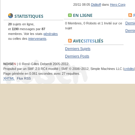
20/11 08:05
Diditoff
dans
Hero Corp
EN LIGNE
STATISTIQUES
Derni
0 Membres, 0 Robots et 1 Invité sur ce
20
sujets en ligne,
sujet
et
1190
messages par
87
Derni
membres. Voir les stats
générales
ou celles des
intervenants
.
AVEC
SITES
LIÉS
Derniers Sujets
Derniers Posts
NOISE
N
| © René-Gilles Deberdt 2005-2012.
Propulsé par un SMF 2.0 RC4 modifié | SMF © 2006–2012, Simple Machines LLC (
crédits
Page générée en 0.061 secondes avec 27 requêtes.
XHTML
Flux RSS