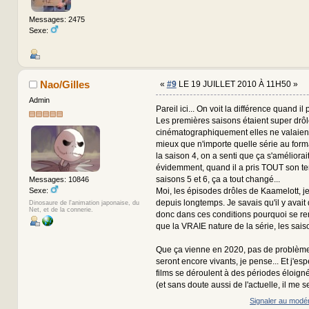
Messages: 2475
Sexe:
Nao/Gilles
«
#9
LE 19 JUILLET 2010 À 11H50 »
Admin
Pareil ici... On voit la différence quand i
Les premières saisons étaient super drôl
cinématographiquement elles ne valaie
mieux que n'importe quelle série au format
la saison 4, on a senti que ça s'améliorai
évidemment, quand il a pris TOUT son te
saisons 5 et 6, ça a tout changé...
Messages: 10846
Sexe:
Moi, les épisodes drôles de Kaamelott, je
depuis longtemps. Je savais qu'il y avait 
Dinosaure de l'animation japonaise, du
Net, et de la connerie.
donc dans ces conditions pourquoi se rem
que la VRAIE nature de la série, les sais
Que ça vienne en 2020, pas de problème.
seront encore vivants, je pense... Et j'esp
films se déroulent à des périodes éloigné
(et sans doute aussi de l'actuelle, il me 
Signaler au modé