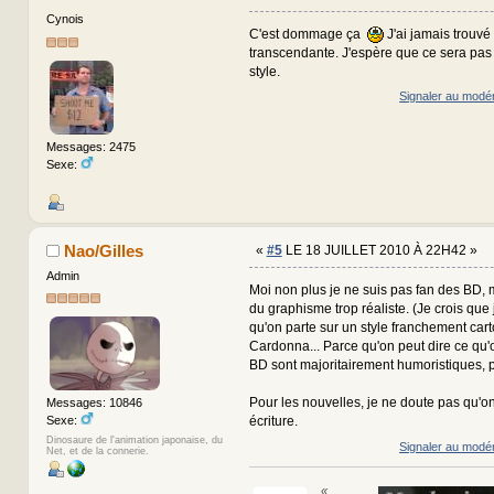
Cynois
C'est dommage ça
J'ai jamais trouvé
transcendante. J'espère que ce sera pa
style.
Signaler au modé
Messages: 2475
Sexe:
Nao/Gilles
«
#5
LE 18 JUILLET 2010 À 22H42 »
Admin
Moi non plus je ne suis pas fan des BD, 
du graphisme trop réaliste. (Je crois que 
qu'on parte sur un style franchement car
Cardonna... Parce qu'on peut dire ce qu'o
BD sont majoritairement humoristiques, p
Pour les nouvelles, je ne doute pas qu'o
Messages: 10846
Sexe:
écriture.
Dinosaure de l'animation japonaise, du
Signaler au modé
Net, et de la connerie.
«