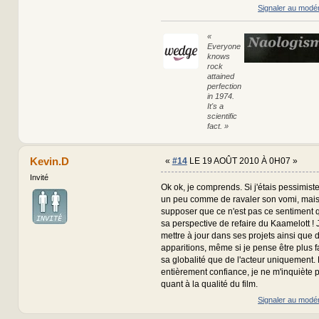
Signaler au modé
«
Everyone
knows
rock
attained
perfection
in 1974.
It's a
scientific
fact. »
Kevin.D
«
#14
LE 19 AOÛT 2010 À 0H07 »
Invité
Ok ok, je comprends. Si j'étais pessimiste 
un peu comme de ravaler son vomi, mais 
supposer que ce n'est pas ce sentiment 
sa perspective de refaire du Kaamelott !
mettre à jour dans ses projets ainsi que 
apparitions, même si je pense être plus f
sa globalité que de l'acteur uniquement. D
entièrement confiance, je ne m'inquiète
quant à la qualité du film.
Signaler au modé