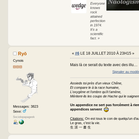
Everyone
knows
rock
attained
perfection
in 1974.
It's a
scientific
fact. »
Ryō
«
#6
LE 18 JUILLET 2010 À 23H15 »
Cynois
Mais là ce serait du texte avec des illu....
Signaler au modé
Assieds toi près d'un vieux Chêne,
Et compare le à la race humaine,
L'oxygène et l'ombre qu'il t'amène,
Méritent-ils les coups de Hache qui le saignen
Un appendice ne sert pas forcément à rie
Messages: 3823
appendices servent
Sexe:
Sociolopapageek
Citations:
On est tous le con de quelqu'un d'au
Le gras, c'est la vie.
生 涯 一 書 生