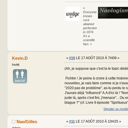
«
Everyone
knows
rock
attained
perfection
in 1974.
It's a
scientific
fact. »
Kevin.D
«
#10
LE 17 AOÛT 2010 À 7H09 »
Invité
(Ah, je suppose que c'est la le topic dédié 
Fichtre ! Je peine à croire à cette histoir
nouvelles, je vais faire comme si je n'ava
"2020 pas de problème", as-tu perdu le s
J'aurais déjà "influencé" A.A d'ici là ! "No
juste là, après c'est fini, j'menace"... Ou 
blague ?" (cf. Livre II épisode "Spiritueux".
Signaler au modé
Nao/Gilles
«
#11
LE 17 AOÛT 2010 À 10H25 »