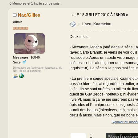
0 Membres et 1 Invité sur ce sujet
Nao/Gilles
«
LE 18 JUILLET 2010 À 18H05 »
Admin
L'actu Kaamelott
Deux infos...
- Alexandre Astier a joué dans la série 
(avec Carlo Brandt), je viens de voir qu'il
l'épisode 5. Après un rapide visionnage, 
Messages: 10846
Sexe:
scènes où il a l'air de jouer un personna
inquisiteur). La série a l'air pas mal fichue
Dinosaure de l'animation japonaise, du
Net, et de la connerie.
- La première soirée spéciale Kaamelott d
passée hier... Je l'ai regardée en entier, e
la fin : ils se sont arrêtés au milieu du li
guest de Guy Bedos (honteux !) ni évid
livre VI, mais là ça ne me surprend pas v
épisodes et l'omniprésence des guests. J
aurait des bonus (interviews, etc), mais ri
déçu là aussi. Mais sinon, que de bons s
Signaler au modé
«