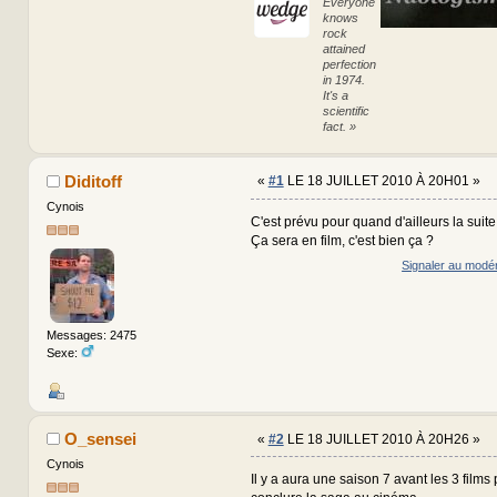
Everyone
knows
rock
attained
perfection
in 1974.
It's a
scientific
fact. »
Diditoff
«
#1
LE 18 JUILLET 2010 À 20H01 »
Cynois
C'est prévu pour quand d'ailleurs la suite 
Ça sera en film, c'est bien ça ?
Signaler au modé
Messages: 2475
Sexe:
O_sensei
«
#2
LE 18 JUILLET 2010 À 20H26 »
Cynois
Il y a aura une saison 7 avant les 3 films