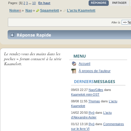
Pages: [
1
]
2
3
...
10
En haut
RÉPONDRE
PARTAGER
Noise
n
Nao
Spaamelott
L'actu Kaamelott
»
»
»
Aller à:
Réponse Rapide
Le rendez-vous des mains dans les
MENU
poches ~ forum consacré à la série
Kaamelott.
Accueil
À propos de l'auteur
DERNIERS
MESSAGES
09/03 22:27
Nao/Gilles
dans
Kaamelott mini-OST
08/08 11:55
Thomas
dans
L'actu
Kaamelott
14/02 20:50
Ryō
dans
L'actu
d'Alexandre Astier
01/12 13:18
Ryō
dans
Commentaires
sur le livre VI