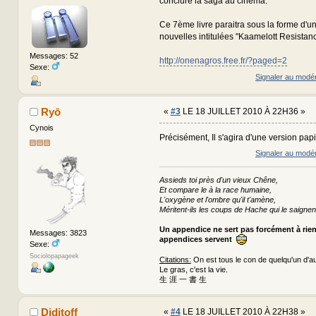
conclure la saga au cinéma.
Ce 7ème livre paraitra sous la forme d'u
nouvelles intitulées "Kaamelott Resistanc
Messages: 52
http://onenagros.free.fr/?paged=2
Sexe:
Signaler au modé
Ryō
«
#3
LE 18 JUILLET 2010 À 22H36 »
Cynois
Précisément, Il s'agira d'une version pap
Signaler au modé
Assieds toi près d'un vieux Chêne,
Et compare le à la race humaine,
L'oxygène et l'ombre qu'il t'amène,
Méritent-ils les coups de Hache qui le saignen
Un appendice ne sert pas forcément à rie
Messages: 3823
appendices servent
Sexe:
Sociolopapageek
Citations:
On est tous le con de quelqu'un d'au
Le gras, c'est la vie.
生 涯 一 書 生
Diditoff
«
#4
LE 18 JUILLET 2010 À 22H38 »