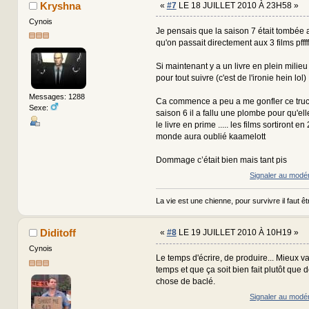
Kryshna
«
#7
LE 18 JUILLET 2010 À 23H58 »
Cynois
Je pensais que la saison 7 était tombée a
qu'on passait directement aux 3 films pffff
Si maintenant y a un livre en plein milieu
pour tout suivre (c'est de l'ironie hein lol)
Messages: 1288
Ca commence a peu a me gonfler ce truc,
Sexe:
saison 6 il a fallu une plombe pour qu'ell
le livre en prime ..... les films sortiront en
monde aura oublié kaamelott
Dommage c’était bien mais tant pis
Signaler au modé
La vie est une chienne, pour survivre il faut êtr
Diditoff
«
#8
LE 19 JUILLET 2010 À 10H19 »
Cynois
Le temps d'écrire, de produire... Mieux v
temps et que ça soit bien fait plutôt que 
chose de baclé.
Signaler au modé