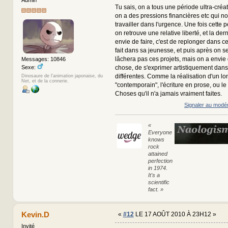
Admin
Tu sais, on a tous une période ultra-créat
on a des pressions financières etc qui no
travailler dans l'urgence. Une fois cette 
on retrouve une relative liberté, et la de
envie de faire, c'est de replonger dans ce
fait dans sa jeunesse, et puis après on s
lâchera pas ces projets, mais on a envie
Messages: 10846
Sexe:
chose, de s'exprimer artistiquement dans
différentes. Comme la réalisation d'un l
Dinosaure de l'animation japonaise, du
Net, et de la connerie.
"contemporain", l'écriture en prose, ou 
Choses qu'il n'a jamais vraiment faites.
Signaler au modé
«
Everyone
knows
rock
attained
perfection
in 1974.
It's a
scientific
fact. »
Kevin.D
«
#12
LE 17 AOÛT 2010 À 23H12 »
Invité