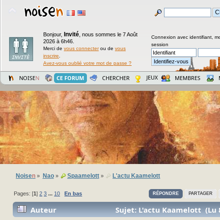
Invité
Bonjour,
,
nous sommes le 7 Août
Connexion avec identifiant, m
2026 à 6h46.
session
Merci de
vous connecter
ou de
vous
inscrire
.
Avez-vous oublié votre mot de passe ?
JEUX
NOISE
N
CE FORUM
CHERCHER
MEMBRES
Noise
n
Nao
Spaamelott
L'actu Kaamelott
»
»
»
Pages: [
1
]
2
3
...
10
En bas
RÉPONDRE
PARTAGER
Auteur
Sujet: L'actu Kaamelott (Lu 