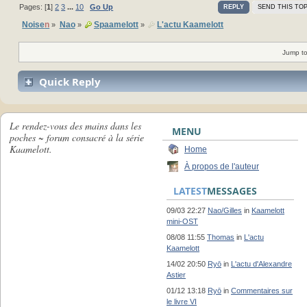
Pages: [
1
]
2
3
...
10
Go Up
REPLY
SEND THIS TOP
Noise
n
Nao
Spaamelott
L'actu Kaamelott
»
»
»
Jump to
Quick Reply
Le rendez-vous des mains dans les
MENU
poches ~ forum consacré à la série
Kaamelott.
Home
À propos de l'auteur
LATEST
MESSAGES
09/03 22:27
Nao/Gilles
in
Kaamelott
mini-OST
08/08 11:55
Thomas
in
L'actu
Kaamelott
14/02 20:50
Ryō
in
L'actu d'Alexandre
Astier
01/12 13:18
Ryō
in
Commentaires sur
le livre VI