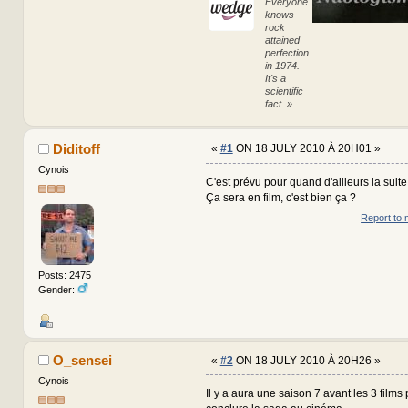
Everyone
knows
rock
attained
perfection
in 1974.
It's a
scientific
fact. »
Diditoff
«
#1
ON 18 JULY 2010 À 20H01 »
Cynois
C'est prévu pour quand d'ailleurs la suite 
Ça sera en film, c'est bien ça ?
Report to 
Posts: 2475
Gender:
O_sensei
«
#2
ON 18 JULY 2010 À 20H26 »
Cynois
Il y a aura une saison 7 avant les 3 films