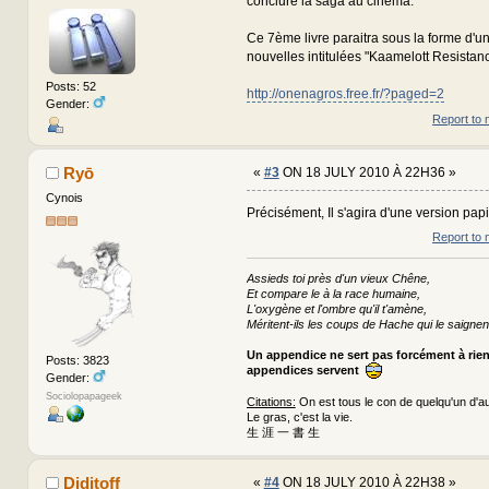
conclure la saga au cinéma.
Ce 7ème livre paraitra sous la forme d'u
nouvelles intitulées "Kaamelott Resistanc
Posts: 52
http://onenagros.free.fr/?paged=2
Gender:
Report to 
Ryō
«
#3
ON 18 JULY 2010 À 22H36 »
Cynois
Précisément, Il s'agira d'une version pap
Report to 
Assieds toi près d'un vieux Chêne,
Et compare le à la race humaine,
L'oxygène et l'ombre qu'il t'amène,
Méritent-ils les coups de Hache qui le saignen
Un appendice ne sert pas forcément à rie
Posts: 3823
appendices servent
Gender:
Sociolopapageek
Citations:
On est tous le con de quelqu'un d'au
Le gras, c'est la vie.
生 涯 一 書 生
Diditoff
«
#4
ON 18 JULY 2010 À 22H38 »