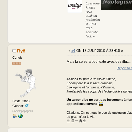
Everyone
knows
rock
attained
perfection
in 1974.
It's a
scientific
fact. »
Ryō
«
#6
ON 18 JULY 2010 À 23H15 »
Cynois
Mais là ce serait du texte avec des illu....
Report to 
Assieds toi près d'un vieux Chêne,
Et compare le à la race humaine,
L'oxygène et l'ombre qu'il t'amène,
Méritent-ils les coups de Hache qui le saignen
Un appendice ne sert pas forcément à rie
Posts: 3823
appendices servent
Gender:
Sociolopapageek
Citations:
On est tous le con de quelqu'un d'au
Le gras, c'est la vie.
生 涯 一 書 生