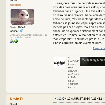
Admin
Tu sais, on a tous une période ultra-créat
on a des pressions financières etc qui no
travailler dans l'urgence. Une fois cette 
on retrouve une relative liberté, et la de
envie de faire, c'est de replonger dans ce
fait dans sa jeunesse, et puis après on s
lâchera pas ces projets, mais on a envie
Posts: 10846
Gender:
chose, de s'exprimer artistiquement dans
différentes. Comme la réalisation d'un l
Dinosaure de l'animation japonaise, du
Net, et de la connerie.
"contemporain", l'écriture en prose, ou 
Choses qu'il n'a jamais vraiment faites.
Report to 
«
Everyone
knows
rock
attained
perfection
in 1974.
It's a
scientific
fact. »
Kevin.D
«
#12
ON 17 AUGUST 2010 À 23H12 »
Guest