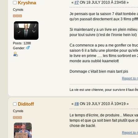
Kryshna
«
#7
ON 18 JULY 2010 À 23H58 »
Cynois
Je pensais que la saison 7 était tombée a
qu'on passait directement aux 3 films pffff
Si maintenant y a un livre en plein milieu
pour tout suivre (c'est de l'ironie hein lol)
Posts: 1288
Ca commence a peu a me gonfler ce truc,
Gender:
saison 6 il a fallu une plombe pour qu'ell
le livre en prime ..... les films sortiront en
monde aura oublié kaamelott
Dommage c’était bien mais tant pis
Report to 
La vie est une chienne, pour survivre il faut êtr
Diditoff
«
#8
ON 19 JULY 2010 À 10H19 »
Cynois
Le temps d'écrire, de produire... Mieux v
temps et que ça soit bien fait plutôt que 
chose de baclé.
Report to 