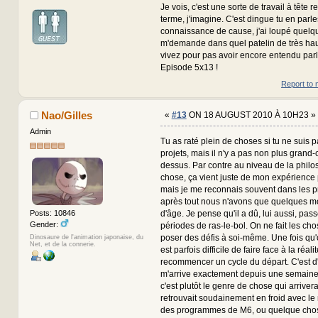
Je vois, c'est une sorte de travail à tête 
terme, j'imagine. C'est dingue tu en par
connaissance de cause, j'ai loupé quelq
m'demande dans quel patelin de très h
vivez pour pas avoir encore entendu parle
Episode 5x13 !
Report to 
Nao/Gilles
«
#13
ON 18 AUGUST 2010 À 10H23 »
Admin
Tu as raté plein de choses si tu ne suis 
projets, mais il n'y a pas non plus grand
dessus. Par contre au niveau de la philo
chose, ça vient juste de mon expérience 
mais je me reconnais souvent dans les p
après tout nous n'avons que quelques mo
d'âge. Je pense qu'il a dû, lui aussi, pas
Posts: 10846
Gender:
périodes de ras-le-bol. On ne fait les ch
poser des défis à soi-même. Une fois qu'on l
Dinosaure de l'animation japonaise, du
Net, et de la connerie.
est parfois difficile de faire face à la réal
recommencer un cycle du départ. C'est d'
m'arrive exactement depuis une semaine, 
c'est plutôt le genre de chose qui arrivera
retrouvait soudainement en froid avec le
des programmes de M6, ou quelque chos