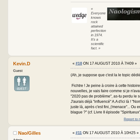
«
Everyone
knows
rock
attained
perfection
in 1974.
It's a
scientific
fact. »
Kevin.D
«
#10
ON 17 AUGUST 2010 À 7H09 »
Guest
(Ah, je suppose que c'est la le topic dédié 
Fichtre ! Je peine à croire à cette histoir
nouvelles, je vais faire comme si je n'ava
"2020 pas de problème", as-tu perdu le s
J'aurais déjà "influencé" A.A d'ici là ! "No
juste là, après c'est fini, j'menace"... Ou 
blague ?" (cf. Livre II épisode "Spiritueux".
Report to 
Nao/Gilles
«
#11
ON 17 AUGUST 2010 À 10H25 »