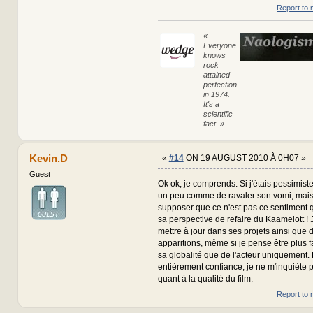
Report to 
«
Everyone
knows
rock
attained
perfection
in 1974.
It's a
scientific
fact. »
Kevin.D
«
#14
ON 19 AUGUST 2010 À 0H07 »
Guest
Ok ok, je comprends. Si j'étais pessimiste 
un peu comme de ravaler son vomi, mais 
supposer que ce n'est pas ce sentiment 
sa perspective de refaire du Kaamelott !
mettre à jour dans ses projets ainsi que 
apparitions, même si je pense être plus f
sa globalité que de l'acteur uniquement. D
entièrement confiance, je ne m'inquiète
quant à la qualité du film.
Report to 