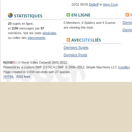
20/11 08:05
Diditoff
in
Hero Corp
EN LIGNE
STATISTIQUES
Derni
0 Members, 0 Spiders and 4 Guests
20
sujets en ligne,
are viewing this topic.
et
1190
messages par
87
Derni
membres. Voir les stats
générales
ou celles des
intervenants
.
AVEC
SITES
LIÉS
Derniers Sujets
Derniers Posts
NOISE
N
| © René-Gilles Deberdt 2005-2012.
Powered by a custom SMF 2.0 RC4 | SMF © 2006–2012, Simple Machines LLC (
credits
)
Page created in 0.034 seconds with 27 queries.
XHTML
RSS feed