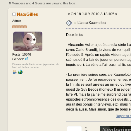
times)
0 Members and 4 Guests are viewing this topic.
Nao/Gilles
«
ON 18 JULY 2010 À 18H05 »
Admin
L'actu Kaamelott
Deux infos...
- Alexandre Astier a joué dans la série 
(avec Carlo Brandt), je viens de voir qu'il
l'épisode 5. Après un rapide visionnage, 
Posts: 10846
Gender:
scènes où il a l'air de jouer un personna
inquisiteur). La série a l'air pas mal fichue
Dinosaure de l'animation japonaise, du
Net, et de la connerie.
- La première soirée spéciale Kaamelott d
passée hier... Je l'ai regardée en entier, e
la fin : ils se sont arrêtés au milieu du li
guest de Guy Bedos (honteux !) ni évid
livre VI, mais là ça ne me surprend pas v
épisodes et l'omniprésence des guests. J
aurait des bonus (interviews, etc), mais ri
déçu là aussi. Mais sinon, que de bons s
Report to 
«