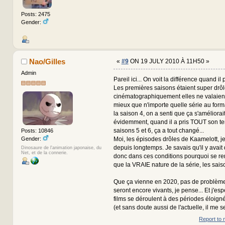
Posts: 2475
Gender:
Nao/Gilles
«
#9
ON 19 JULY 2010 À 11H50 »
Admin
Pareil ici... On voit la différence quand i
Les premières saisons étaient super drôl
cinématographiquement elles ne valaie
mieux que n'importe quelle série au format
la saison 4, on a senti que ça s'améliorai
évidemment, quand il a pris TOUT son te
saisons 5 et 6, ça a tout changé...
Posts: 10846
Gender:
Moi, les épisodes drôles de Kaamelott, je
depuis longtemps. Je savais qu'il y avait 
Dinosaure de l'animation japonaise, du
Net, et de la connerie.
donc dans ces conditions pourquoi se rem
que la VRAIE nature de la série, les sais
Que ça vienne en 2020, pas de problème.
seront encore vivants, je pense... Et j'esp
films se déroulent à des périodes éloigné
(et sans doute aussi de l'actuelle, il me 
Report to 