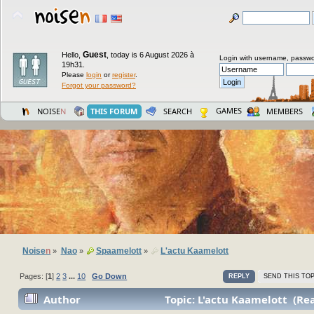
Guest
Hello,
,
today is 6 August 2026 à
Login with username, passwo
19h31.
Please
login
or
register
.
Forgot your password?
GAMES
NOISE
N
THIS FORUM
SEARCH
MEMBERS
Noise
n
Nao
Spaamelott
L'actu Kaamelott
»
»
»
Pages: [
1
]
2
3
...
10
Go Down
REPLY
SEND THIS TOP
Author
Topic: L'actu Kaamelott (Re