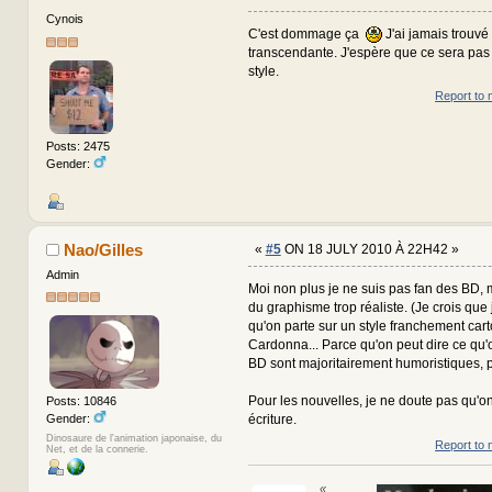
Cynois
C'est dommage ça
J'ai jamais trouvé
transcendante. J'espère que ce sera pa
style.
Report to 
Posts: 2475
Gender:
Nao/Gilles
«
#5
ON 18 JULY 2010 À 22H42 »
Admin
Moi non plus je ne suis pas fan des BD, 
du graphisme trop réaliste. (Je crois que 
qu'on parte sur un style franchement car
Cardonna... Parce qu'on peut dire ce qu'o
BD sont majoritairement humoristiques, p
Pour les nouvelles, je ne doute pas qu'o
Posts: 10846
Gender:
écriture.
Dinosaure de l'animation japonaise, du
Report to 
Net, et de la connerie.
«