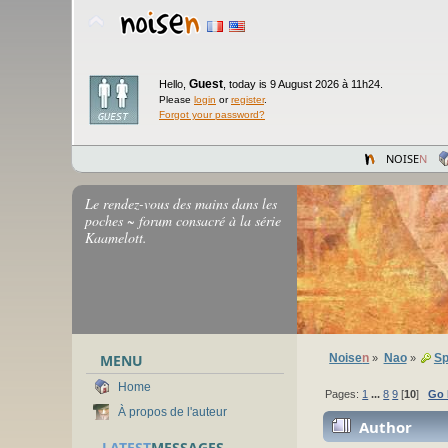
Guest
Hello,
,
today is 9 August 2026 à 11h24.
Please
login
or
register
.
Forgot your password?
NOISE
N
Le rendez-vous des mains dans les
poches ~ forum consacré à la série
Kaamelott.
MENU
Noise
n
Nao
Sp
»
»
Home
Pages:
1
...
8
9
[
10
]
Go
À propos de l'auteur
Author
LATEST
MESSAGES