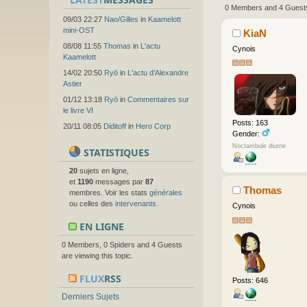
0 Members and 4 Guests 
09/03 22:27
Nao/Gilles
in
Kaamelott
mini-OST
KiaN
08/08 11:55
Thomas
in
L'actu
Cynois
Kaamelott
14/02 20:50
Ryō
in
L'actu d'Alexandre
Astier
01/12 13:18
Ryō
in
Commentaires sur
le livre VI
Posts: 163
20/11 08:05
Diditoff
in
Hero Corp
Gender:
Noctambule diurne
STATISTIQUES
20
sujets en ligne,
et
1190
messages par
87
Thomas
membres. Voir les stats
générales
ou celles des
intervenants
.
Cynois
EN LIGNE
0 Members, 0 Spiders and 4 Guests
are viewing this topic.
FLUX
RSS
Posts: 646
Derniers Sujets