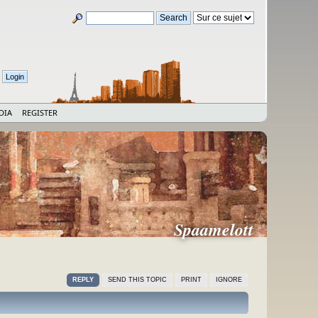
DIA
REGISTER
Spaamelott
REPLY
SEND THIS TOPIC
PRINT
IGNORE