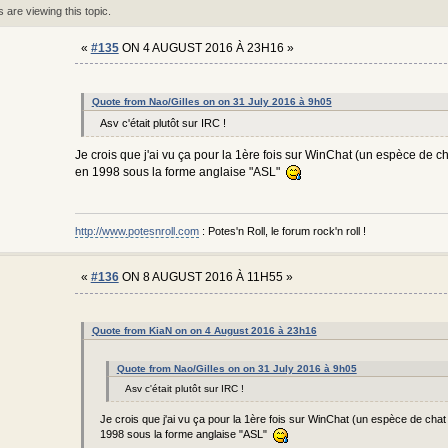
are viewing this topic.
«
#135
ON 4 AUGUST 2016 À 23H16 »
Quote from Nao/Gilles on on 31 July 2016 à 9h05
Asv c'était plutôt sur IRC !
Je crois que j'ai vu ça pour la 1ère fois sur WinChat (un espèce de c
en 1998 sous la forme anglaise "ASL"
http://www.potesnroll.com
: Potes'n Roll, le forum rock'n roll !
«
#136
ON 8 AUGUST 2016 À 11H55 »
Quote from KiaN on on 4 August 2016 à 23h16
Quote from Nao/Gilles on on 31 July 2016 à 9h05
Asv c'était plutôt sur IRC !
Je crois que j'ai vu ça pour la 1ère fois sur WinChat (un espèce de chat
1998 sous la forme anglaise "ASL"