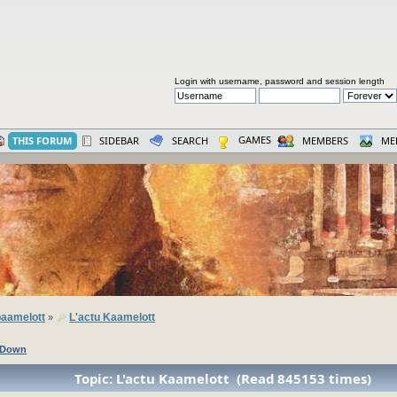
Login with username, password and session length
GAMES
THIS FORUM
SIDEBAR
SEARCH
MEMBERS
ME
aamelott
L'actu Kaamelott
»
 Down
Topic: L'actu Kaamelott (Read 845153 times)