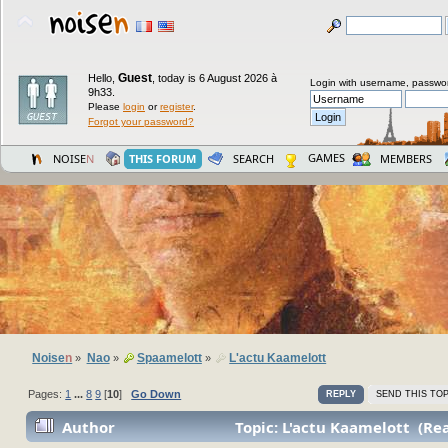
Guest
Hello,
,
today is 6 August 2026 à
Login with username, passwo
9h33.
Please
login
or
register
.
Forgot your password?
GAMES
NOISE
N
THIS FORUM
SEARCH
MEMBERS
Noise
n
Nao
Spaamelott
L'actu Kaamelott
»
»
»
Pages:
1
...
8
9
[
10
]
Go Down
REPLY
SEND THIS TOP
Author
Topic: L'actu Kaamelott (Re