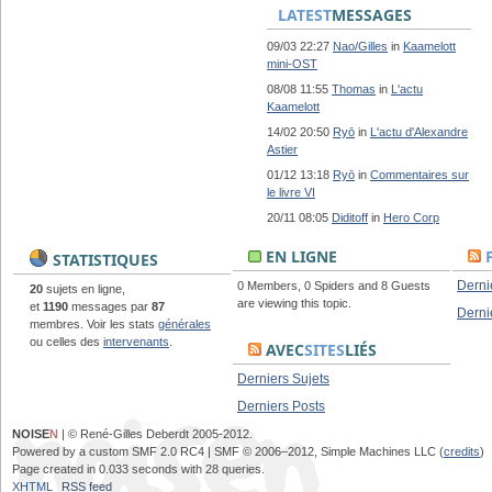
LATEST
MESSAGES
09/03 22:27
Nao/Gilles
in
Kaamelott
mini-OST
08/08 11:55
Thomas
in
L'actu
Kaamelott
14/02 20:50
Ryō
in
L'actu d'Alexandre
Astier
01/12 13:18
Ryō
in
Commentaires sur
le livre VI
20/11 08:05
Diditoff
in
Hero Corp
EN LIGNE
STATISTIQUES
Derni
0 Members, 0 Spiders and 8 Guests
20
sujets en ligne,
are viewing this topic.
et
1190
messages par
87
Derni
membres. Voir les stats
générales
ou celles des
intervenants
.
AVEC
SITES
LIÉS
Derniers Sujets
Derniers Posts
NOISE
N
| © René-Gilles Deberdt 2005-2012.
Powered by a custom SMF 2.0 RC4 | SMF © 2006–2012, Simple Machines LLC (
credits
)
Page created in 0.033 seconds with 28 queries.
XHTML
RSS feed