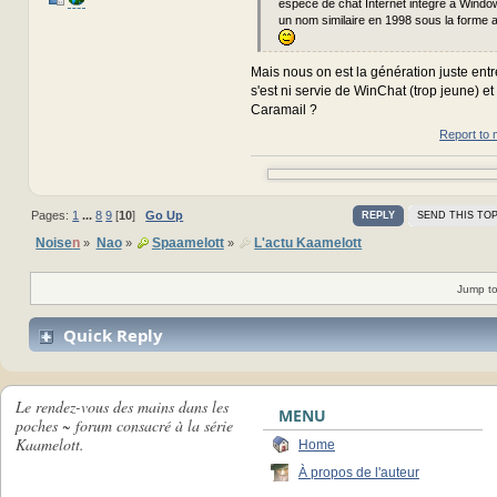
espèce de chat Internet intégré à Windo
un nom similaire en 1998 sous la forme 
Mais nous on est la génération juste entr
s'est ni servie de WinChat (trop jeune) et
Caramail ?
Report to 
Pages:
1
...
8
9
[
10
]
Go Up
REPLY
SEND THIS TOP
Noise
n
Nao
Spaamelott
L'actu Kaamelott
»
»
»
Jump to
Quick Reply
Le rendez-vous des mains dans les
MENU
poches ~ forum consacré à la série
Kaamelott.
Home
À propos de l'auteur