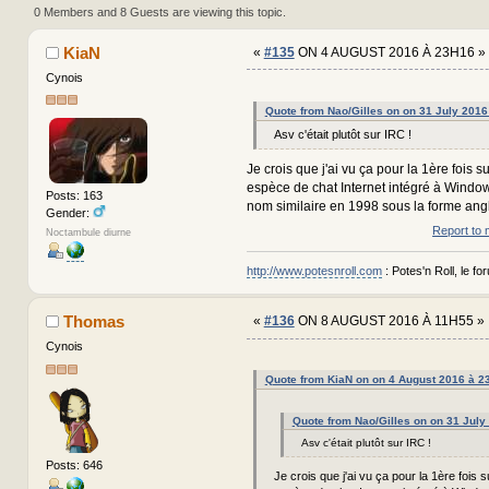
times)
0 Members and 8 Guests are viewing this topic.
KiaN
«
#135
ON 4 AUGUST 2016 À 23H16 »
Cynois
Quote from Nao/Gilles on on 31 July 2016
Asv c'était plutôt sur IRC !
Je crois que j'ai vu ça pour la 1ère fois 
espèce de chat Internet intégré à Windo
Posts: 163
nom similaire en 1998 sous la forme an
Gender:
Report to 
Noctambule diurne
http://www.potesnroll.com
: Potes'n Roll, le for
Thomas
«
#136
ON 8 AUGUST 2016 À 11H55 »
Cynois
Quote from KiaN on on 4 August 2016 à 2
Quote from Nao/Gilles on on 31 July
Asv c'était plutôt sur IRC !
Posts: 646
Je crois que j'ai vu ça pour la 1ère fois