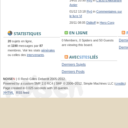
14/02 20:50
Ryō
in
L'actu d'Alexandre
Astier
01/12 13:18
Ryō
in
Commentaires sur
le livre VI
20/11 08:05
Diditoff
in
Hero Corp
EN LIGNE
STATISTIQUES
Derni
0 Members, 0 Spiders and 50 Guests
20
sujets en ligne,
are viewing this board.
et
1190
messages par
87
Derni
membres. Voir les stats
générales
ou celles des
intervenants
.
AVEC
SITES
LIÉS
Derniers Sujets
Derniers Posts
NOISE
N
| © René-Gilles Deberdt 2005-2012.
Powered by a custom SMF 2.0 RC4 | SMF © 2006–2012, Simple Machines LLC (
credits
)
Page created in 0.025 seconds with 18 queries.
XHTML
RSS feed