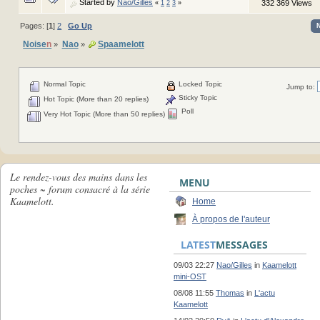
Started by
Nao/Gilles
332 369 Views
«
1
2
3
»
Pages: [
1
]
2
Go Up
Noise
n
Nao
Spaamelott
»
»
Normal Topic
Locked Topic
Jump to:
Sticky Topic
Hot Topic (More than 20 replies)
Poll
Very Hot Topic (More than 50 replies)
Le rendez-vous des mains dans les
MENU
poches ~ forum consacré à la série
Kaamelott.
Home
À propos de l'auteur
LATEST
MESSAGES
09/03 22:27
Nao/Gilles
in
Kaamelott
mini-OST
08/08 11:55
Thomas
in
L'actu
Kaamelott