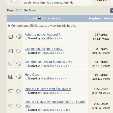
5 Topics
sujets, et ce que vous voulez, en fait.
Pages: [
1
]
2
Go Down
Subject
/
Started by
Replies
/
Views
0 Members and 50 Guests are viewing this board.
Astier, le nouvel Audiard ?
24 Replies
Started by
Nao/Gilles
84 324 Views
«
1
2
»
Commentaires sur le livre VI
38 Replies
Started by
Nao/Gilles
319 956 Views
«
1
2
3
»
Conférence d'AA au Salon du Livre
63 Replies
Started by
Nao/Gilles
287 678 Views
«
1
2
3
...
5
»
Hero Corp
50 Replies
Started by
Nao/Gilles
379 139 Views
«
1
2
3
4
»
Infos sur la 2ème moitié du livre V
125 Replies
Started by
Nao/Gilles
806 594 Views
«
1
2
3
...
9
»
Infos sur le livre VI (nuit Kaamelott au Grand
255 Replies
Rex)
659 039 Views
Started by
Nao/Gilles
«
1
2
3
...
18
»