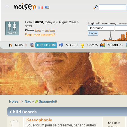
Guest
Hello,
,
today is 6 August 2026 à
Login with username, passwo
9h33.
Please
login
or
register
.
Forgot your password?
GAMES
NOISE
N
THIS FORUM
SEARCH
MEMBERS
Noise
n
Nao
Spaamelott
»
»
Child Boards
Kaacophonie
54 Posts
Sous-forum pour se présenter, parler d'autres