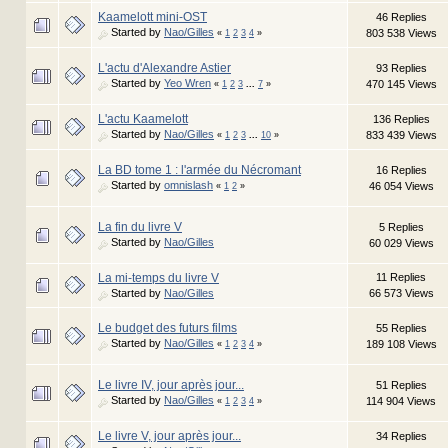
Kaamelott mini-OST
46 Replies
Started by
Nao/Gilles
803 538 Views
«
1
2
3
4
»
L'actu d'Alexandre Astier
93 Replies
Started by
Yeo Wren
470 145 Views
«
1
2
3
...
7
»
L'actu Kaamelott
136 Replies
Started by
Nao/Gilles
833 439 Views
«
1
2
3
...
10
»
La BD tome 1 : l'armée du Nécromant
16 Replies
Started by
omnislash
46 054 Views
«
1
2
»
La fin du livre V
5 Replies
Started by
Nao/Gilles
60 029 Views
La mi-temps du livre V
11 Replies
Started by
Nao/Gilles
66 573 Views
Le budget des futurs films
55 Replies
Started by
Nao/Gilles
189 108 Views
«
1
2
3
4
»
Le livre IV, jour après jour...
51 Replies
Started by
Nao/Gilles
114 904 Views
«
1
2
3
4
»
Le livre V, jour après jour...
34 Replies