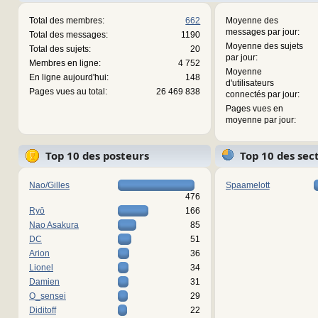
Total des membres:
662
Moyenne des
messages par jour:
Total des messages:
1190
Moyenne des sujets
Total des sujets:
20
par jour:
Membres en ligne:
4 752
Moyenne
En ligne aujourd'hui:
148
d'utilisateurs
Pages vues au total:
26 469 838
connectés par jour:
Pages vues en
moyenne par jour:
Top 10 des posteurs
Top 10 des sec
Nao/Gilles
Spaamelott
476
Ryō
166
Nao Asakura
85
DC
51
Arion
36
Lionel
34
Damien
31
O_sensei
29
Diditoff
22