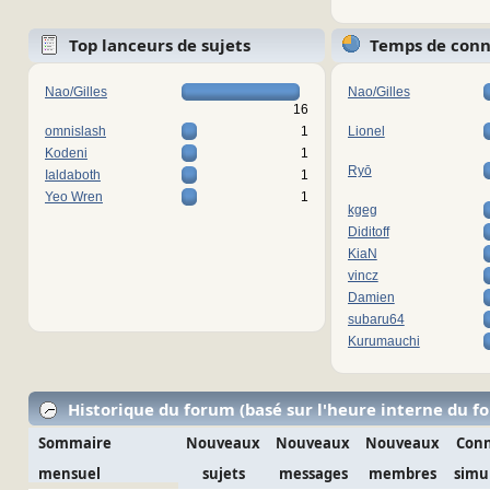
Top lanceurs de sujets
Temps de con
Nao/Gilles
Nao/Gilles
16
omnislash
1
Lionel
Kodeni
1
Ryō
Ialdaboth
1
Yeo Wren
1
kgeg
Diditoff
KiaN
vincz
Damien
subaru64
Kurumauchi
Historique du forum (basé sur l'heure interne du f
Sommaire
Nouveaux
Nouveaux
Nouveaux
Conn
mensuel
sujets
messages
membres
simu