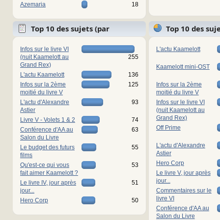
Azemaria
18
Top 10 des sujets (par
Top 10 des suj
réponses)
vues)
Infos sur le livre VI
L'actu Kaamelott
(nuit Kaamelott au
255
Grand Rex)
Kaamelott mini-OST
L'actu Kaamelott
136
Infos sur la 2ème
125
Infos sur la 2ème
moitié du livre V
moitié du livre V
L'actu d'Alexandre
93
Infos sur le livre VI
Astier
(nuit Kaamelott au
Grand Rex)
Livre V - Volets 1 & 2
74
Off Prime
Conférence d'AA au
63
Salon du Livre
L'actu d'Alexandre
Le budget des futurs
55
Astier
films
Hero Corp
Qu'est-ce qui vous
53
fait aimer Kaamelott ?
Le livre V, jour après
jour...
Le livre IV, jour après
51
jour...
Commentaires sur le
livre VI
Hero Corp
50
Conférence d'AA au
Salon du Livre