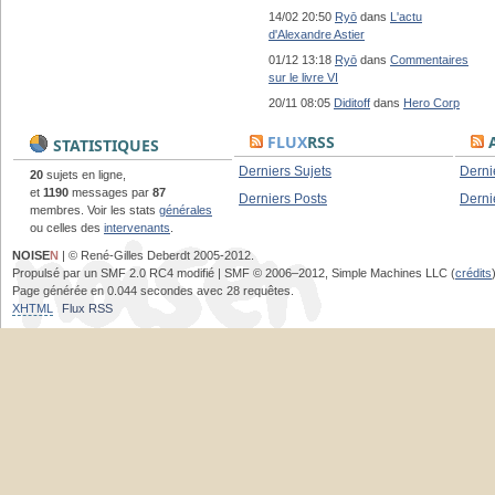
14/02 20:50
Ryō
dans
L'actu
d'Alexandre Astier
01/12 13:18
Ryō
dans
Commentaires
sur le livre VI
20/11 08:05
Diditoff
dans
Hero Corp
FLUX
RSS
A
STATISTIQUES
Derniers Sujets
Derni
20
sujets en ligne,
et
1190
messages par
87
Derniers Posts
Derni
membres. Voir les stats
générales
ou celles des
intervenants
.
NOISE
N
| © René-Gilles Deberdt 2005-2012.
Propulsé par un SMF 2.0 RC4 modifié | SMF © 2006–2012, Simple Machines LLC (
crédits
Page générée en 0.044 secondes avec 28 requêtes.
XHTML
Flux RSS