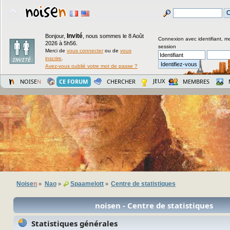
Invité
Bonjour,
,
nous sommes le 8 Août
Connexion avec identifiant, m
2026 à 5h56.
session
Merci de
vous connecter
ou de
vous
inscrire
.
Avez-vous oublié votre mot de passe ?
JEUX
NOISE
N
CE FORUM
CHERCHER
MEMBRES
Noise
n
Nao
Spaamelott
Centre de statistiques
»
»
»
noisen - Centre de statistiques
Statistiques générales