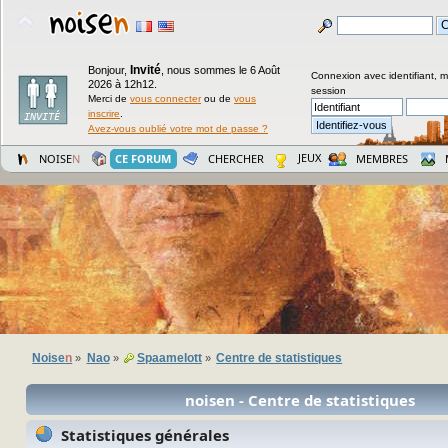
Invité
Bonjour,
,
nous sommes le 6 Août
Connexion avec identifiant, 
2026 à 12h12.
session
Merci de
vous connecter
ou de
vous
inscrire
.
Avez-vous oublié votre mot de passe ?
JEUX
NOISE
N
CE FORUM
CHERCHER
MEMBRES
Noise
n
Nao
Spaamelott
Centre de statistiques
»
»
»
noisen - Centre de statistiques
Statistiques générales