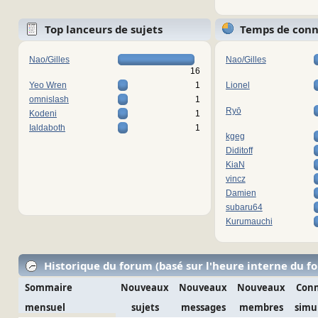
Top lanceurs de sujets
Temps de con
Nao/Gilles
Nao/Gilles
16
Yeo Wren
1
Lionel
omnislash
1
Ryō
Kodeni
1
Ialdaboth
1
kgeg
Diditoff
KiaN
vincz
Damien
subaru64
Kurumauchi
Historique du forum (basé sur l'heure interne du f
Sommaire
Nouveaux
Nouveaux
Nouveaux
Conn
mensuel
sujets
messages
membres
simu