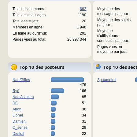
Total des membres:
662
Moyenne des
messages par jour:
Total des messages:
1190
Moyenne des sujets
Total des sujets:
20
par jour:
Membres en ligne:
1 948
Moyenne
En ligne aujourd'hui:
201
d'utilisateurs
Pages vues au total:
26 297 344
connectés par jour:
Pages vues en
moyenne par jour:
Top 10 des posteurs
Top 10 des sec
Nao/Gilles
Spaamelott
476
Ryō
166
Nao Asakura
85
DC
51
Arion
36
Lionel
34
Damien
31
O_sensei
29
Diditoff
22