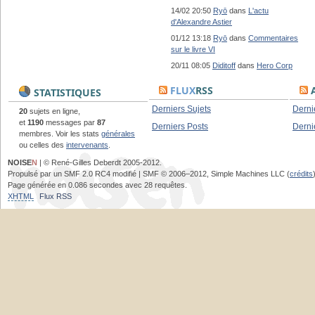
14/02 20:50
Ryō
dans
L'actu
d'Alexandre Astier
01/12 13:18
Ryō
dans
Commentaires
sur le livre VI
20/11 08:05
Diditoff
dans
Hero Corp
FLUX
RSS
A
STATISTIQUES
Derniers Sujets
Derni
20
sujets en ligne,
et
1190
messages par
87
Derniers Posts
Derni
membres. Voir les stats
générales
ou celles des
intervenants
.
NOISE
N
| © René-Gilles Deberdt 2005-2012.
Propulsé par un SMF 2.0 RC4 modifié | SMF © 2006–2012, Simple Machines LLC (
crédits
Page générée en 0.086 secondes avec 28 requêtes.
XHTML
Flux RSS