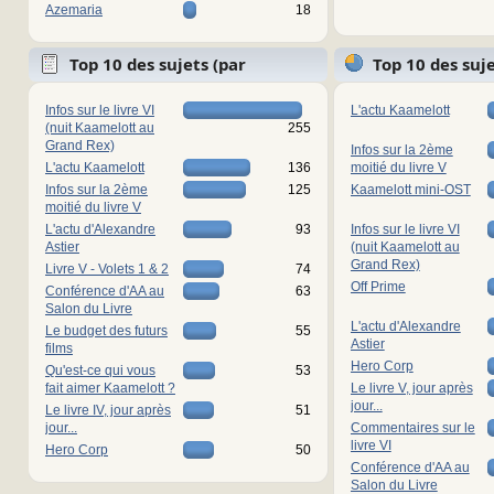
Azemaria
18
Top 10 des sujets (par
Top 10 des suj
réponses)
vues)
Infos sur le livre VI
L'actu Kaamelott
(nuit Kaamelott au
255
Grand Rex)
Infos sur la 2ème
L'actu Kaamelott
136
moitié du livre V
Infos sur la 2ème
125
Kaamelott mini-OST
moitié du livre V
L'actu d'Alexandre
93
Infos sur le livre VI
Astier
(nuit Kaamelott au
Grand Rex)
Livre V - Volets 1 & 2
74
Off Prime
Conférence d'AA au
63
Salon du Livre
L'actu d'Alexandre
Le budget des futurs
55
Astier
films
Hero Corp
Qu'est-ce qui vous
53
fait aimer Kaamelott ?
Le livre V, jour après
jour...
Le livre IV, jour après
51
jour...
Commentaires sur le
livre VI
Hero Corp
50
Conférence d'AA au
Salon du Livre