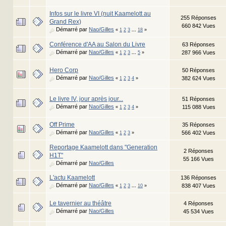
Infos sur le livre VI (nuit Kaamelott au
255 Réponses
Grand Rex)
660 842 Vues
Démarré par
Nao/Gilles
«
1
2
3
...
18
»
Conférence d'AA au Salon du Livre
63 Réponses
Démarré par
Nao/Gilles
287 966 Vues
«
1
2
3
...
5
»
Hero Corp
50 Réponses
Démarré par
Nao/Gilles
382 624 Vues
«
1
2
3
4
»
Le livre IV, jour après jour...
51 Réponses
Démarré par
Nao/Gilles
115 088 Vues
«
1
2
3
4
»
Off Prime
35 Réponses
Démarré par
Nao/Gilles
566 402 Vues
«
1
2
3
»
Reportage Kaamelott dans "Generation
2 Réponses
H1T"
55 166 Vues
Démarré par
Nao/Gilles
L'actu Kaamelott
136 Réponses
Démarré par
Nao/Gilles
838 407 Vues
«
1
2
3
...
10
»
Le tavernier au théâtre
4 Réponses
Démarré par
Nao/Gilles
45 534 Vues