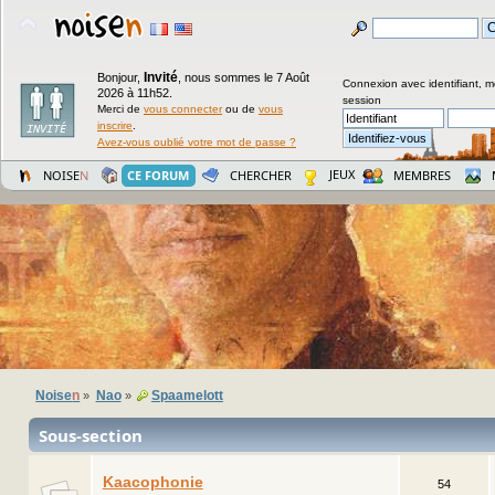
Invité
Bonjour,
,
nous sommes le 7 Août
Connexion avec identifiant, m
2026 à 11h52.
session
Merci de
vous connecter
ou de
vous
inscrire
.
Avez-vous oublié votre mot de passe ?
JEUX
NOISE
N
CE FORUM
CHERCHER
MEMBRES
Noise
n
Nao
Spaamelott
»
»
Sous-section
Kaacophonie
54