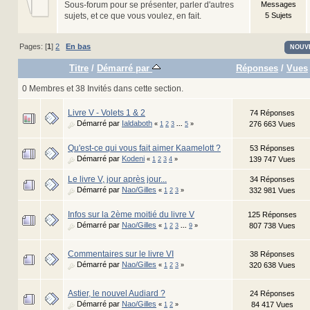
Sous-forum pour se présenter, parler d'autres
Messages
sujets, et ce que vous voulez, en fait.
5 Sujets
Pages: [
1
]
2
En bas
NOUV
Titre
/
Démarré par
Réponses
/
Vues
0 Membres et 38 Invités dans cette section.
Livre V - Volets 1 & 2
74 Réponses
Démarré par
Ialdaboth
276 663 Vues
«
1
2
3
...
5
»
Qu'est-ce qui vous fait aimer Kaamelott ?
53 Réponses
Démarré par
Kodeni
139 747 Vues
«
1
2
3
4
»
Le livre V, jour après jour...
34 Réponses
Démarré par
Nao/Gilles
332 981 Vues
«
1
2
3
»
Infos sur la 2ème moitié du livre V
125 Réponses
Démarré par
Nao/Gilles
807 738 Vues
«
1
2
3
...
9
»
Commentaires sur le livre VI
38 Réponses
Démarré par
Nao/Gilles
320 638 Vues
«
1
2
3
»
Astier, le nouvel Audiard ?
24 Réponses
Démarré par
Nao/Gilles
84 417 Vues
«
1
2
»