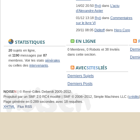
14/02 20:50
Ryō
dans
L'actu
d'Alexandre Astier
01/12 13:18
Ryō
dans
Commentaires
sur le livre VI
20/11 08:05
Diditoff
dans
Hero Corp
EN LIGNE
STATISTIQUES
Derni
0 Membres, 0 Robots et 38 Invités
20
sujets en ligne,
dans cette section.
et
1190
messages par
87
Derni
membres. Voir les stats
générales
ou celles des
intervenants
.
AVEC
SITES
LIÉS
Derniers Sujets
Derniers Posts
NOISE
N
| © René-Gilles Deberdt 2005-2012.
Propulsé par un SMF 2.0 RC4 modifié | SMF © 2006–2012, Simple Machines LLC (
crédits
Page générée en 0.289 secondes avec 18 requêtes.
XHTML
Flux RSS