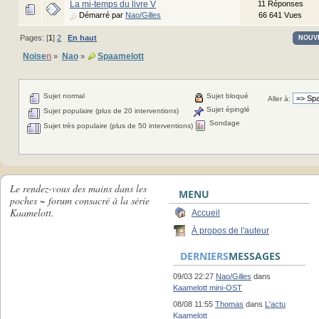
La mi-temps du livre V
11 Réponses
Démarré par
Nao/Gilles
66 641 Vues
Pages: [
1
]
2
En haut
NOUV
Noise
n
Nao
Spaamelott
»
»
Sujet normal
Sujet bloqué
Aller à:
Sujet épinglé
Sujet populaire (plus de 20 interventions)
Sondage
Sujet très populaire (plus de 50 interventions)
Le rendez-vous des mains dans les
MENU
poches ~ forum consacré à la série
Kaamelott.
Accueil
À propos de l'auteur
DERNIERS
MESSAGES
09/03 22:27
Nao/Gilles
dans
Kaamelott mini-OST
08/08 11:55
Thomas
dans
L'actu
Kaamelott