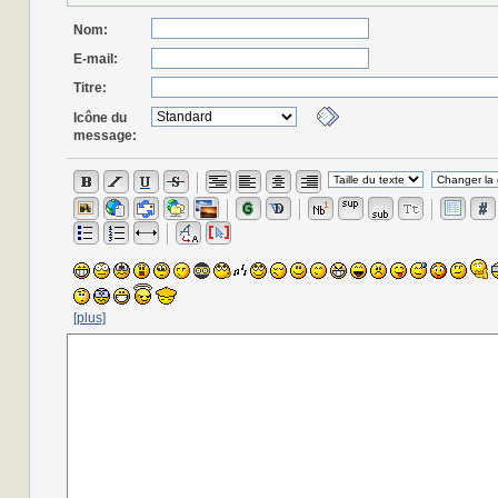
Nom:
E-mail:
Titre:
Icône du
message:
[plus]