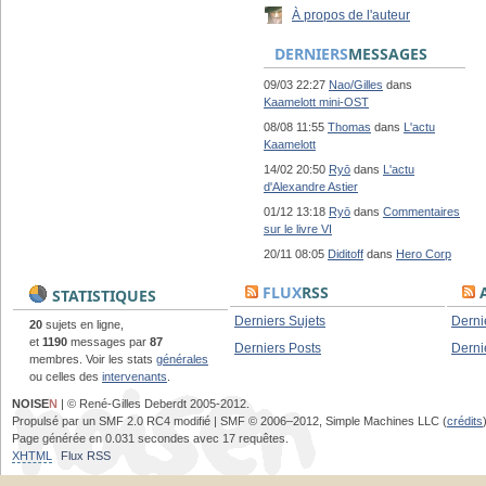
À propos de l'auteur
DERNIERS
MESSAGES
09/03 22:27
Nao/Gilles
dans
Kaamelott mini-OST
08/08 11:55
Thomas
dans
L'actu
Kaamelott
14/02 20:50
Ryō
dans
L'actu
d'Alexandre Astier
01/12 13:18
Ryō
dans
Commentaires
sur le livre VI
20/11 08:05
Diditoff
dans
Hero Corp
FLUX
RSS
A
STATISTIQUES
Derniers Sujets
Derni
20
sujets en ligne,
et
1190
messages par
87
Derniers Posts
Derni
membres. Voir les stats
générales
ou celles des
intervenants
.
NOISE
N
| © René-Gilles Deberdt 2005-2012.
Propulsé par un SMF 2.0 RC4 modifié | SMF © 2006–2012, Simple Machines LLC (
crédits
Page générée en 0.031 secondes avec 17 requêtes.
XHTML
Flux RSS