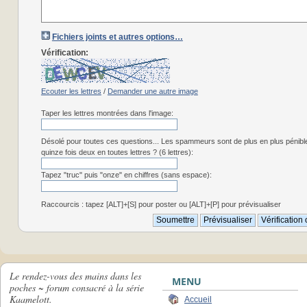
Fichiers joints et autres options…
Vérification:
Ecouter les lettres
/
Demander une autre image
Taper les lettres montrées dans l'image:
Désolé pour toutes ces questions... Les spammeurs sont de plus en plus pénibl
quinze fois deux en toutes lettres ? (6 lettres):
Tapez "truc" puis "onze" en chiffres (sans espace):
Raccourcis : tapez [ALT]+[S] pour poster ou [ALT]+[P] pour prévisualiser
Le rendez-vous des mains dans les
MENU
poches ~ forum consacré à la série
Kaamelott.
Accueil