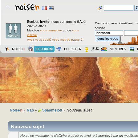
Invité
Bonjour,
,
nous sommes le 6 Août
Connexion avec identifiant, m
2026 à 3h20.
session
Merci de
vous connecter
ou de
vous
inscrire
.
Avez-vous oublié votre mot de passe ?
JEUX
NOISE
N
CE FORUM
CHERCHER
MEMBRES
Noise
n
Nao
Spaamelott
Nouveau sujet
»
»
»
Nouveau sujet
Note : ce message ne s'affichera qu'après avoir été approuvé par un modérate