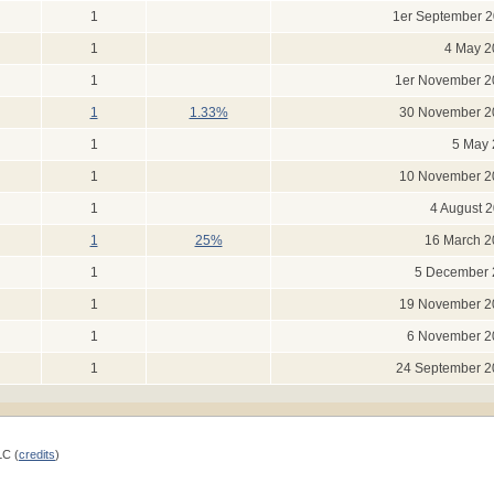
1
1er September 2
1
4 May 2
1
1er November 2
1
1.33%
30 November 2
1
5 May 
1
10 November 2
1
4 August 
1
25%
16 March 2
1
5 December 
1
19 November 2
1
6 November 2
1
24 September 2
LC (
credits
)