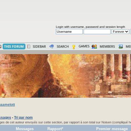
Login with username, password and session length
GAMES
THIS FORUM
SIDEBAR
SEARCH
MEMBERS
ME
aamelott
essages
-
Tri par nom
s de cet auteur envoyés sur cette section, par rapport à son total sur Noisen (compliqué h
Messages
Rapport*
Premier message