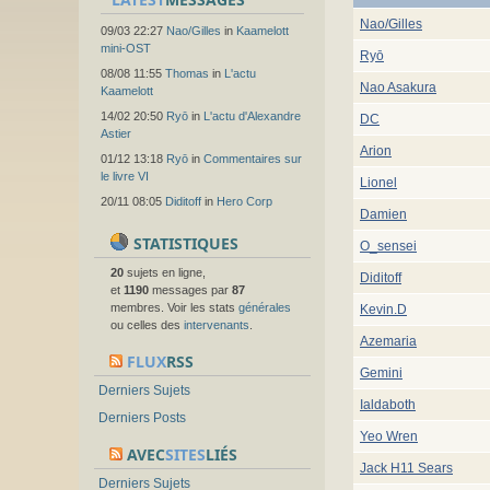
Nao/Gilles
09/03 22:27
Nao/Gilles
in
Kaamelott
mini-OST
Ryō
08/08 11:55
Thomas
in
L'actu
Nao Asakura
Kaamelott
14/02 20:50
Ryō
in
L'actu d'Alexandre
DC
Astier
Arion
01/12 13:18
Ryō
in
Commentaires sur
le livre VI
Lionel
20/11 08:05
Diditoff
in
Hero Corp
Damien
STATISTIQUES
O_sensei
20
sujets en ligne,
Diditoff
et
1190
messages par
87
membres. Voir les stats
générales
Kevin.D
ou celles des
intervenants
.
Azemaria
FLUX
RSS
Gemini
Derniers Sujets
Ialdaboth
Derniers Posts
Yeo Wren
AVEC
SITES
LIÉS
Jack H11 Sears
Derniers Sujets