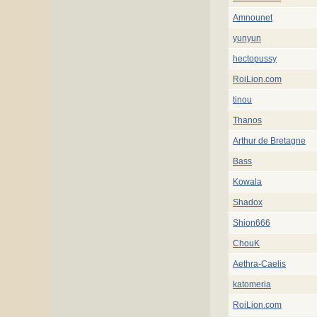
Amnounet
yunyun
hectopussy
RoiLion.com
tinou
Thanos
Arthur de Bretagne
Bass
Kowala
Shadox
Shion666
ChouK
Aethra-Caelis
katomeria
RoiLion.com