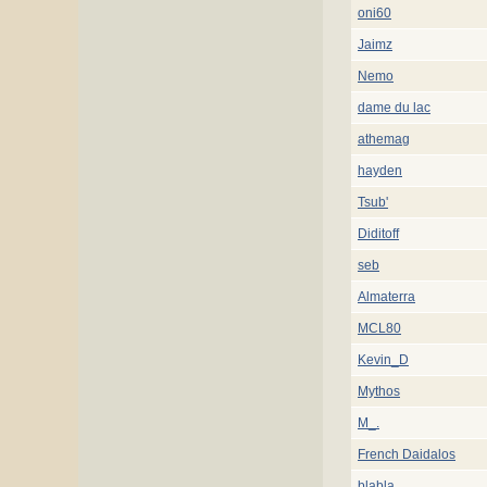
oni60
Jaimz
Nemo
dame du lac
athemag
hayden
Tsub'
Diditoff
seb
Almaterra
MCL80
Kevin_D
Mythos
M_.
French Daidalos
blabla