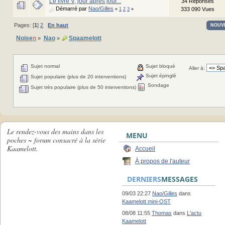
Le livre V, jour après jour...
34 Réponses
Démarré par
Nao/Gilles
333 090 Vues
«
1
2
3
»
Pages: [
1
]
2
En haut
NOUV
Noise
n
Nao
Spaamelott
»
»
Sujet normal
Sujet bloqué
Aller à:
Sujet épinglé
Sujet populaire (plus de 20 interventions)
Sondage
Sujet très populaire (plus de 50 interventions)
Le rendez-vous des mains dans les
MENU
poches ~ forum consacré à la série
Kaamelott.
Accueil
À propos de l'auteur
DERNIERS
MESSAGES
09/03 22:27
Nao/Gilles
dans
Kaamelott mini-OST
08/08 11:55
Thomas
dans
L'actu
Kaamelott