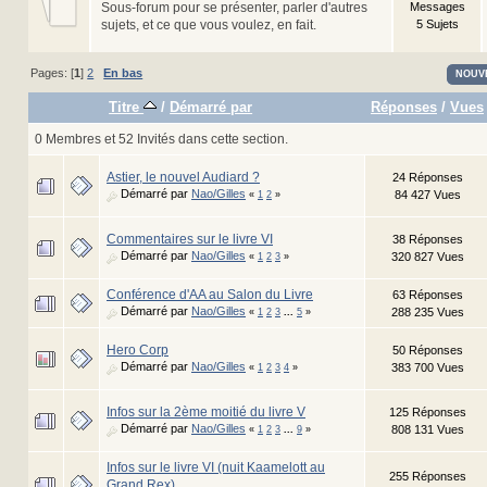
Sous-forum pour se présenter, parler d'autres
Messages
sujets, et ce que vous voulez, en fait.
5 Sujets
Pages: [
1
]
2
En bas
NOUV
Titre
/
Démarré par
Réponses
/
Vues
0 Membres et 52 Invités dans cette section.
Astier, le nouvel Audiard ?
24 Réponses
Démarré par
Nao/Gilles
84 427 Vues
«
1
2
»
Commentaires sur le livre VI
38 Réponses
Démarré par
Nao/Gilles
320 827 Vues
«
1
2
3
»
Conférence d'AA au Salon du Livre
63 Réponses
Démarré par
Nao/Gilles
288 235 Vues
«
1
2
3
...
5
»
Hero Corp
50 Réponses
Démarré par
Nao/Gilles
383 700 Vues
«
1
2
3
4
»
Infos sur la 2ème moitié du livre V
125 Réponses
Démarré par
Nao/Gilles
808 131 Vues
«
1
2
3
...
9
»
Infos sur le livre VI (nuit Kaamelott au
255 Réponses
Grand Rex)