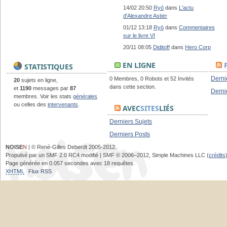
14/02 20:50
Ryō
dans
L'actu
d'Alexandre Astier
01/12 13:18
Ryō
dans
Commentaires
sur le livre VI
20/11 08:05
Diditoff
dans
Hero Corp
EN LIGNE
STATISTIQUES
Derni
0 Membres, 0 Robots et 52 Invités
20
sujets en ligne,
dans cette section.
et
1190
messages par
87
Derni
membres. Voir les stats
générales
ou celles des
intervenants
.
AVEC
SITES
LIÉS
Derniers Sujets
Derniers Posts
NOISE
N
| © René-Gilles Deberdt 2005-2012.
Propulsé par un SMF 2.0 RC4 modifié | SMF © 2006–2012, Simple Machines LLC (
crédits
Page générée en 0.057 secondes avec 18 requêtes.
XHTML
Flux RSS