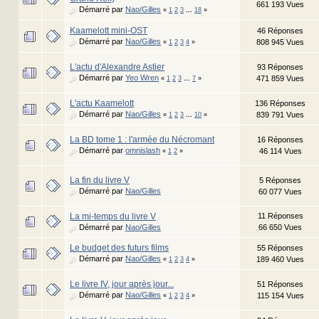
661 193 Vues
Démarré par
Nao/Gilles
«
1
2
3
...
18
»
Kaamelott mini-OST
46 Réponses
Démarré par
Nao/Gilles
808 945 Vues
«
1
2
3
4
»
L'actu d'Alexandre Astier
93 Réponses
Démarré par
Yeo Wren
471 859 Vues
«
1
2
3
...
7
»
L'actu Kaamelott
136 Réponses
Démarré par
Nao/Gilles
839 791 Vues
«
1
2
3
...
10
»
La BD tome 1 : l'armée du Nécromant
16 Réponses
Démarré par
omnislash
46 114 Vues
«
1
2
»
La fin du livre V
5 Réponses
Démarré par
Nao/Gilles
60 077 Vues
La mi-temps du livre V
11 Réponses
Démarré par
Nao/Gilles
66 650 Vues
Le budget des futurs films
55 Réponses
Démarré par
Nao/Gilles
189 460 Vues
«
1
2
3
4
»
Le livre IV, jour après jour...
51 Réponses
Démarré par
Nao/Gilles
115 154 Vues
«
1
2
3
4
»