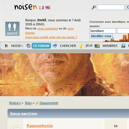
Invité
Bonjour,
,
nous sommes le 7 Août
Connexion avec identifiant, 
2026 à 20h01.
session
Merci de
vous connecter
ou de
vous
inscrire
.
Avez-vous oublié votre mot de passe ?
JEUX
NOISE
N
CE FORUM
CHERCHER
MEMBRES
Noise
n
Nao
Spaamelott
»
»
Sous-section
Kaacophonie
54