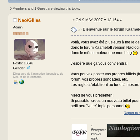
de Nao ;) (Read 70408 times)
0 Members and 1 Guest are viewing this topic.
Nao/Gilles
«
ON 9 MAY 2007 À 18H54 »
Admin
Bienvenue sur le forum Kaamelo
Voilà, vous avez été plusieurs à me le d
donc le forum Kaamelott version Naologis
donc le même moteur que mon blog
J'espère que ça vous conviendra !
Posts: 10846
Gender:
Vous pouvez poster vos propres billets (t
Dinosaure de l'animation japonaise, du
Net, et de la connerie.
forum, vos propres sondages, etc.
Les règles s'établiront au fur et à mesure
Merci de vous présenter !
Si possible, créez un nouveau billet pour
petit peu "votre" topic personnel
Report to 
«
Everyone
knows
rock