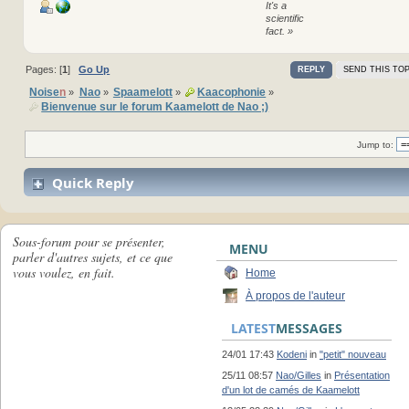
It's a
scientific
fact. »
Pages: [
1
]
Go Up
REPLY
SEND THIS TOP
Noise
n
Nao
Spaamelott
Kaacophonie
»
»
»
»
Bienvenue sur le forum Kaamelott de Nao ;)
Jump to:
Quick Reply
Sous-forum pour se présenter,
MENU
parler d'autres sujets, et ce que
vous voulez, en fait.
Home
À propos de l'auteur
LATEST
MESSAGES
24/01 17:43
Kodeni
in
"petit" nouveau
25/11 08:57
Nao/Gilles
in
Présentation
d'un lot de camés de Kaamelott