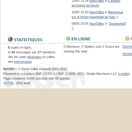
13/05 23:39
Nao/Gilles
in
L'aspect
technique du forum
10/05 15:53
Nao/Gilles
in
Bienvenue
sur le forum Kaamelott de Nao ;)
09/05 20:55
Nao/Gilles
in
"Spaamelott"
?
EN LIGNE
STATISTIQUES
Derni
0 Members, 0 Spiders and 1 Guest are
5
sujets en ligne,
viewing this topic.
et
54
messages par
17
membres.
Derni
Voir les stats
générales
ou celles
des
intervenants
.
NOISE
N
| © René-Gilles Deberdt 2005-2012.
Powered by a custom SMF 2.0 RC4 | SMF © 2006–2012, Simple Machines LLC (
credits
)
Page created in 0.043 seconds with 28 queries.
XHTML
RSS feed