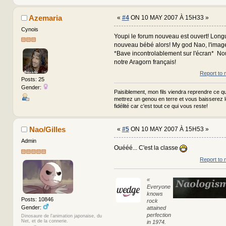
Azemaria
«
#4
ON 10 MAY 2007 À 15H33 »
Cynois
Youpi le forum nouveau est ouvert! Longu
nouveau bébé alors! My god Nao, l'image
*Bave incontrolablement sur l'écran* No
notre Aragorn français!
Report to 
Posts: 25
Gender:
Paisiblement, mon fils viendra reprendre ce qui
mettrez un genou en terre et vous baisserez 
fidélité car c'est tout ce qui vous reste!
Nao/Gilles
«
#5
ON 10 MAY 2007 À 15H53 »
Admin
Ouééé... C'est la classe
Report to 
«
Everyone
knows
Posts: 10846
rock
Gender:
attained
perfection
Dinosaure de l'animation japonaise, du
Net, et de la connerie.
in 1974.