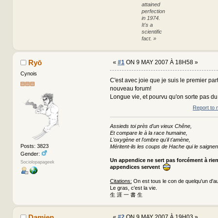
attained
perfection
in 1974.
It's a
scientific
fact. »
Ryō
«
#1
ON 9 MAY 2007 À 18H58 »
Cynois
C'est avec joie que je suis le premier par
nouveau forum!
Longue vie, et pourvu qu'on sorte pas du
Report to 
Assieds toi près d'un vieux Chêne,
Et compare le à la race humaine,
L'oxygène et l'ombre qu'il t'amène,
Posts: 3823
Méritent-ils les coups de Hache qui le saignen
Gender:
Un appendice ne sert pas forcément à rie
Sociolopapageek
appendices servent
Citations:
On est tous le con de quelqu'un d'au
Le gras, c'est la vie.
生 涯 一 書 生
Damien
«
#2
ON 9 MAY 2007 À 19H03 »