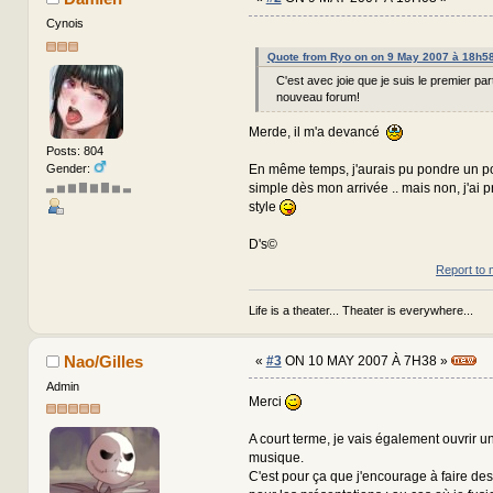
Cynois
Quote from Ryo on on 9 May 2007 à 18h5
C'est avec joie que je suis le premier par
nouveau forum!
Merde, il m'a devancé
Posts: 804
Gender:
En même temps, j'aurais pu pondre un pos
simple dès mon arrivée .. mais non, j'ai pr
▃ ▅ ▆ ▇ ▆ ▇ ▅ ▃
style
D's©
Report to 
Life is a theater... Theater is everywhere...
Nao/Gilles
«
#3
ON 10 MAY 2007 À 7H38 »
Admin
Merci
A court terme, je vais également ouvrir un
musique.
C'est pour ça que j'encourage à faire de