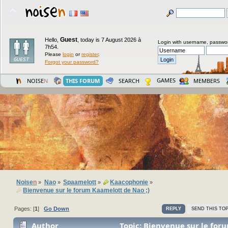
Guest
Hello,
,
today is 7 August 2026 à
Login with username, passwo
7h54.
Please
login
or
register
.
Forgot your password?
GAMES
NOISE
N
THIS FORUM
SEARCH
MEMBERS
Noise
n
Nao
Spaamelott
Kaacophonie
»
»
»
»
Bienvenue sur le forum Kaamelott de Nao ;)
Pages: [
1
]
Go Down
REPLY
SEND THIS TOP
Author
Topic: Bienvenue sur le for