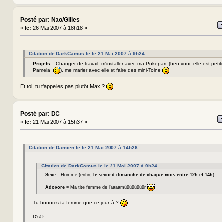
Posté par: Nao/Gilles
«
le:
26 Mai 2007 à 18h18 »
Citation de DarkCamus le le 21 Mai 2007 à 9h24
Projets
= Changer de travail, m'installer avec ma Pokepam (ben voui, elle est petit
Pamela
), me marier avec elle et faire des mini-Toine
Et toi, tu t'appelles pas plutôt Max ?
Posté par: DC
«
le:
21 Mai 2007 à 15h37 »
Citation de Damien le le 21 Mai 2007 à 14h26
Citation de DarkCamus le le 21 Mai 2007 à 9h24
Sexe
= Homme (enfin,
le second dimanche de chaque mois entre 12h et 14h
)
Adooore
= Ma tite femme de l'aaaamûûûûûûûûr
Tu honores ta femme que ce jour là ?
D's©