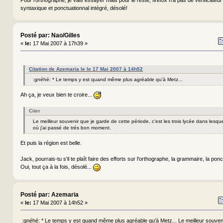
syntaxique et ponctuationnal intégré, désolé!
Posté par: Nao/Gilles
«
le:
17 Mai 2007 à 17h39 »
Citation de Azemaria le le 17 Mai 2007 à 14h52
:gnéhé: * Le temps y est quand même plus agréable qu'à Metz...
Ah ça, je veux bien te croire...
Citer
Le meilleur souvenir que je garde de cette période, c'est les trois lycée dans lesquel
où j'ai passé de trés bon moment.
Et puis la région est belle.
Jack, pourrais-tu s'il te plaît faire des efforts sur l'orthographe, la grammaire, la pon
Oui, tout ça à la fois, désolé...
Posté par: Azemaria
«
le:
17 Mai 2007 à 14h52 »
:gnéhé: * Le temps y est quand même plus agréable qu'à Metz... Le meilleur souven