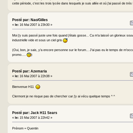
cette période, c'est les trois lycée dans lesquels je suis allée et où j'ai passé de tr
Posté par: Nao/Gilles
«
le:
16 Mai 2007 à 23h30 »
Moi j'y suis passé juste une fois quand j'étais gosse... Ca m'a laissé un glorieux souve
industrielle vide et sous un ciel gris
(Oui, bon, je sais, y'a encore personne sur le forum... J'ai pas eu le temps de m'occu
promo.....
)
Posté par: Azemaria
«
le:
16 Mai 2007 à 22h38 »
Bienvenue H11
Clermont je ne risque pas de chercher car j'y ai vécu quelque temps ^ ^
Posté par: Jack H11 Sears
«
le:
15 Mai 2007 à 22h42 »
Prénom = Quentin