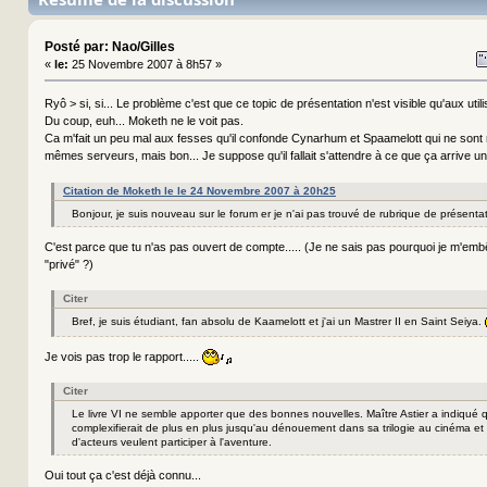
Posté par: Nao/Gilles
«
le:
25 Novembre 2007 à 8h57 »
Ryô > si, si... Le problème c'est que ce topic de présentation n'est visible qu'aux util
Du coup, euh... Moketh ne le voit pas.
Ca m'fait un peu mal aux fesses qu'il confonde Cynarhum et Spaamelott qui ne son
mêmes serveurs, mais bon... Je suppose qu'il fallait s'attendre à ce que ça arrive u
Citation de Moketh le le 24 Novembre 2007 à 20h25
Bonjour, je suis nouveau sur le forum er je n'ai pas trouvé de rubrique de présentat
C'est parce que tu n'as pas ouvert de compte..... (Je ne sais pas pourquoi je m'em
"privé" ?)
Citer
Bref, je suis étudiant, fan absolu de Kaamelott et j'ai un Mastrer II en Saint Seiya.
Je vois pas trop le rapport.....
Citer
Le livre VI ne semble apporter que des bonnes nouvelles. Maître Astier a indiqué qu
complexifierait de plus en plus jusqu'au dénouement dans sa trilogie au cinéma et
d'acteurs veulent participer à l'aventure.
Oui tout ça c'est déjà connu...