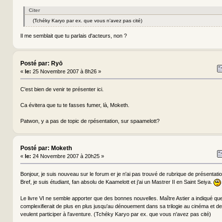
Citer
(Tchéky Karyo par ex. que vous n'avez pas cité)
Il me semblait que tu parlais d'acteurs, non ?
Posté par: Ryō
«
le:
25 Novembre 2007 à 8h26 »
C'est bien de venir te présenter ici.
Ca évitera que tu te fasses fumer, là, Moketh.
Patwon, y a pas de topic de rpésentation, sur spaamelott?
Posté par: Moketh
«
le:
24 Novembre 2007 à 20h25 »
Bonjour, je suis nouveau sur le forum er je n'ai pas trouvé de rubrique de présentatio
Bref, je suis étudiant, fan absolu de Kaamelott et j'ai un Mastrer II en Saint Seiya.
Le livre VI ne semble apporter que des bonnes nouvelles. Maître Astier a indiqué que 
complexifierait de plus en plus jusqu'au dénouement dans sa trilogie au cinéma et de
veulent participer à l'aventure. (Tchéky Karyo par ex. que vous n'avez pas cité)