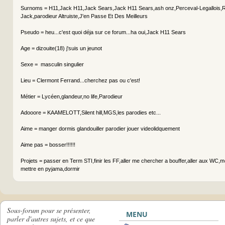
Surnoms = H11,Jack H11,Jack Sears,Jack H11 Sears,ash onz,Perceval-Legallois,
Jack,parodieur Altruiste,J'en Passe Et Des Meilleurs
Pseudo = heu...c'est quoi déja sur ce forum...ha oui,Jack H11 Sears
Age = dizouite(18) j'suis un jeunot
Sexe = masculin singulier
Lieu = Clermont Ferrand...cherchez pas ou c'est!
Métier = Lycéen,glandeur,no life,Parodieur
Adooore = KAAMELOTT,Silent hill,MGS,les parodies etc...
Aime = manger dormis glandouiller parodier jouer videolidquement
Aime pas = bosser!!!!!!
Projets = passer en Term STI,finir les FF,aller me chercher a bouffer,aller aux WC,
mettre en pyjama,dormir
Sous-forum pour se présenter,
MENU
parler d'autres sujets, et ce que