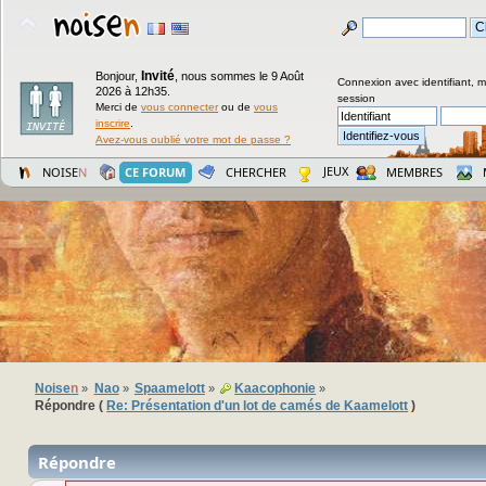
Invité
Bonjour,
,
nous sommes le 9 Août
Connexion avec identifiant, 
2026 à 12h35.
session
Merci de
vous connecter
ou de
vous
inscrire
.
Avez-vous oublié votre mot de passe ?
JEUX
NOISE
N
CE FORUM
CHERCHER
MEMBRES
Noise
n
Nao
Spaamelott
Kaacophonie
»
»
»
»
Répondre (
Re: Présentation d'un lot de camés de Kaamelott
)
Répondre