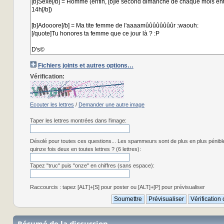
Fichiers joints et autres options…
Vérification:
Ecouter les lettres
/
Demander une autre image
Taper les lettres montrées dans l'image:
Désolé pour toutes ces questions... Les spammeurs sont de plus en plus pénibl
quinze fois deux en toutes lettres ? (6 lettres):
Tapez "truc" puis "onze" en chiffres (sans espace):
Raccourcis : tapez [ALT]+[S] pour poster ou [ALT]+[P] pour prévisualiser
Résumé de la discussion