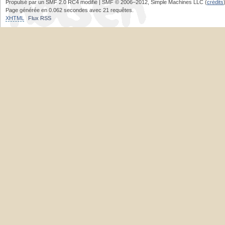
Propulsé par un SMF 2.0 RC4 modifié | SMF © 2006–2012, Simple Machines LLC (
crédits
Page générée en 0.062 secondes avec 21 requêtes.
XHTML
Flux RSS