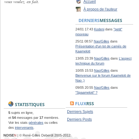
vous voulez, en fait.
Accueil
À propos de l'auteur
DERNIERS
MESSAGES
24/01 17:43
Kodeni
dans
"petit"
nouveau
25/11 08:57
Nao/Gilles
dans
Présentation d'un lot de camés de
Kaamelott
13/05 23:39
Nao/Gilles
dans
L'aspect
technique du forum
10/05 15:53
Nao/Gilles
dans
Bienvenue sur le forum Kaamelott de
Nao ;)
09/05 20:55
Nao/Gilles
dans
"Spaamelott" ?
FLUX
RSS
STATISTIQUES
Derniers Sujets
5
sujets en ligne,
et
54
messages par
17
membres.
Derniers Posts
Voir les stats
générales
ou celles
des
intervenants
.
NOISE
N
| © René-Gilles Deberdt 2005-2012.