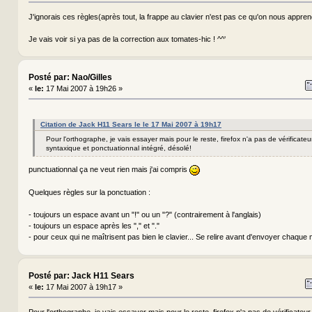
J'ignorais ces règles(après tout, la frappe au clavier n'est pas ce qu'on nous apprend
Je vais voir si ya pas de la correction aux tomates-hic ! ^^'
Posté par: Nao/Gilles
«
le:
17 Mai 2007 à 19h26 »
Citation de Jack H11 Sears le le 17 Mai 2007 à 19h17
Pour l'orthographe, je vais essayer mais pour le reste, firefox n'a pas de vérificate
syntaxique et ponctuationnal intégré, désolé!
punctuationnal ça ne veut rien mais j'ai compris
Quelques règles sur la ponctuation :
- toujours un espace avant un "!" ou un "?" (contrairement à l'anglais)
- toujours un espace après les "," et "."
- pour ceux qui ne maîtrisent pas bien le clavier... Se relire avant d'envoyer chaq
Posté par: Jack H11 Sears
«
le:
17 Mai 2007 à 19h17 »
Pour l'orthographe, je vais essayer mais pour le reste, firefox n'a pas de vérificateu