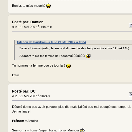
Ben là, tu m'as mouché
Posté par: Damien
«
le:
21 Mai 2007 à 14h26 »
Citation de DarkCamus le le 21 Mai 2007 à 9h24
Sexe
= Homme (enfin,
le second dimanche de chaque mois entre 12h et 14h
)
Adooore
= Ma tite femme de l'aaaamûûûûûûûûr
Tu honores ta femme que ce jour là ?
D's©
Posté par: DC
«
le:
21 Mai 2007 à 9h24 »
Désolé de ne pas avoir pu venir plus tôt, mais j'ai été pas mal occupé ces temps-ci.
Je me lance !
Prénom
= Antoine
Surnoms
= Toine, Super Toine, Tonio, Mamour