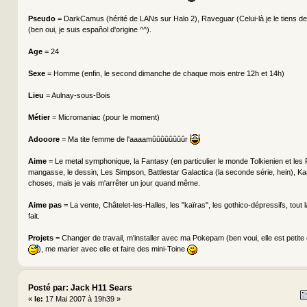
Pseudo
= DarkCamus (hérité de LANs sur Halo 2), Raveguar (Celui-là je le tiens de
(ben oui, je suis español d'origine ^^).
Age
= 24
Sexe
= Homme (enfin, le second dimanche de chaque mois entre 12h et 14h)
Lieu
= Aulnay-sous-Bois
Métier
= Micromaniac (pour le moment)
Adooore
= Ma tite femme de l'aaaamûûûûûûûûr
Aime
= Le metal symphonique, la Fantasy (en particulier le monde Tolkienien et les
mangasse, le dessin, Les Simpson, Battlestar Galactica (la seconde série, hein), Kaa
choses, mais je vais m'arrêter un jour quand même.
Aime pas
= La vente, Châtelet-les-Halles, les "kaïras", les gothico-dépressifs, tout 
fait.
Projets
= Changer de travail, m'installer avec ma Pokepam (ben voui, elle est petite
), me marier avec elle et faire des mini-Toine
Posté par: Jack H11 Sears
«
le:
17 Mai 2007 à 19h39 »