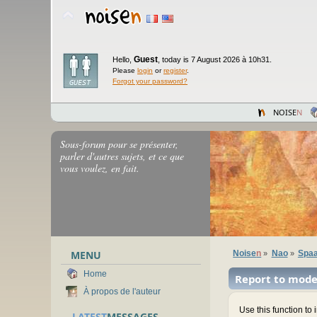
Guest
Hello,
,
today is 7 August 2026 à 10h31.
Please
login
or
register
.
Forgot your password?
NOISE
N
Sous-forum pour se présenter,
parler d'autres sujets, et ce que
vous voulez, en fait.
MENU
Noise
n
Nao
Spaa
»
»
Home
Report to mode
À propos de l'auteur
Use this function to
LATEST
MESSAGES