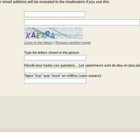
r email address will be revealed to the moderators if you use this.
Listen to the letters
/
Request another image
Type the letters shown in the picture:
Désolé pour toutes ces questions... Les spammeurs sont de plus en plus pénib
Tapez "truc" puis "onze" en chiffres (sans espace):