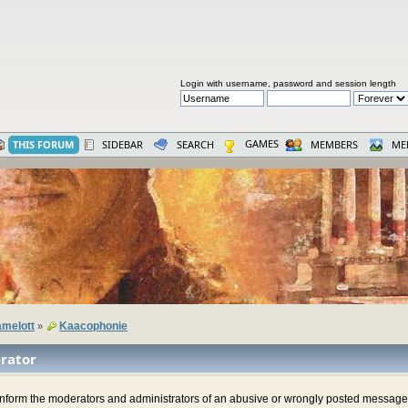
Login with username, password and session length
GAMES
THIS FORUM
SIDEBAR
SEARCH
MEMBERS
ME
melott
Kaacophonie
»
rator
 inform the moderators and administrators of an abusive or wrongly posted message