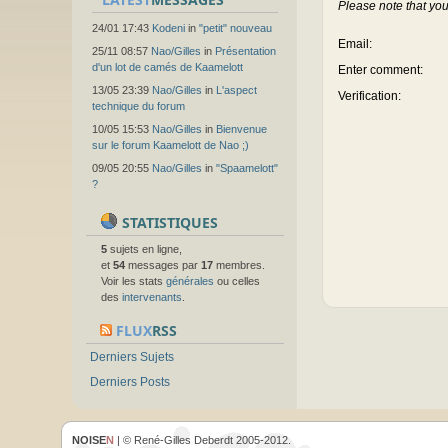
Please note that you
24/01 17:43
Kodeni
in
"petit" nouveau
Email
:
25/11 08:57
Nao/Gilles
in
Présentation
d'un lot de camés de Kaamelott
Enter comment
:
13/05 23:39
Nao/Gilles
in
L'aspect
Verification:
technique du forum
10/05 15:53
Nao/Gilles
in
Bienvenue
sur le forum Kaamelott de Nao ;)
09/05 20:55
Nao/Gilles
in
"Spaamelott"
?
STATISTIQUES
5
sujets en ligne,
et
54
messages par
17
membres.
Voir les stats
générales
ou celles
des
intervenants
.
FLUX
RSS
Derniers Sujets
Derniers Posts
NOISE
N
| © René-Gilles Deberdt 2005-2012.