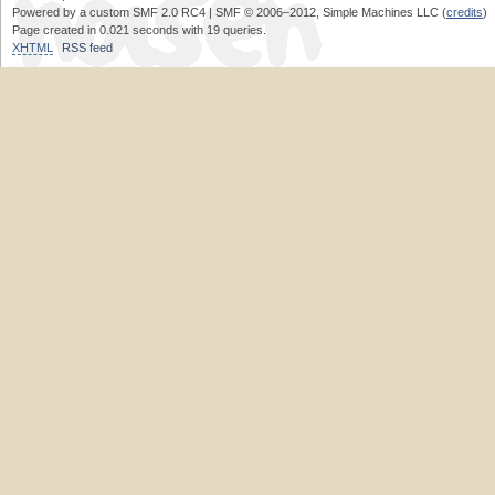
Powered by a custom SMF 2.0 RC4 | SMF © 2006–2012, Simple Machines LLC (
credits
)
Page created in 0.021 seconds with 19 queries.
XHTML
RSS feed