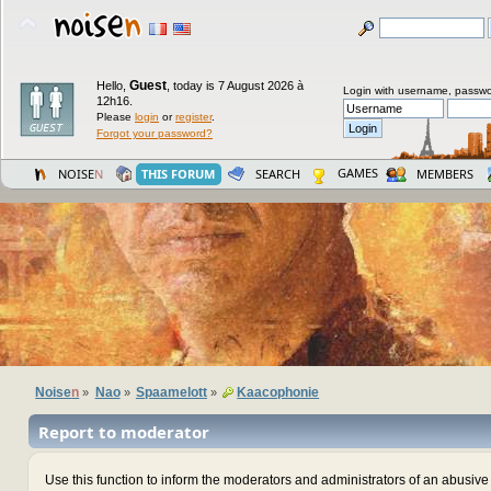
Guest
Hello,
,
today is 7 August 2026 à
Login with username, passwo
12h16.
Please
login
or
register
.
Forgot your password?
GAMES
NOISE
N
THIS FORUM
SEARCH
MEMBERS
Noise
n
Nao
Spaamelott
Kaacophonie
»
»
»
Report to moderator
Use this function to inform the moderators and administrators of an abusiv