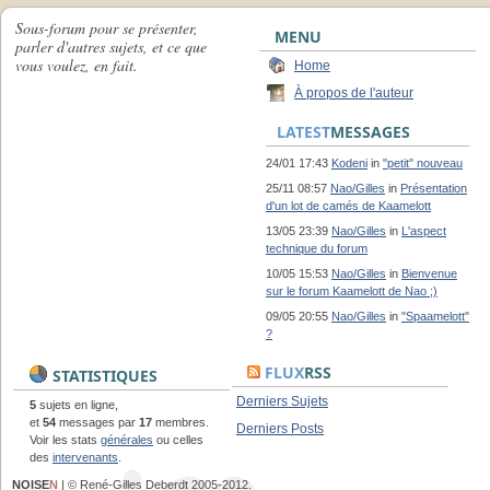
Sous-forum pour se présenter,
MENU
parler d'autres sujets, et ce que
vous voulez, en fait.
Home
À propos de l'auteur
LATEST
MESSAGES
24/01 17:43
Kodeni
in
"petit" nouveau
25/11 08:57
Nao/Gilles
in
Présentation
d'un lot de camés de Kaamelott
13/05 23:39
Nao/Gilles
in
L'aspect
technique du forum
10/05 15:53
Nao/Gilles
in
Bienvenue
sur le forum Kaamelott de Nao ;)
09/05 20:55
Nao/Gilles
in
"Spaamelott"
?
FLUX
RSS
STATISTIQUES
Derniers Sujets
5
sujets en ligne,
et
54
messages par
17
membres.
Derniers Posts
Voir les stats
générales
ou celles
des
intervenants
.
NOISE
N
| © René-Gilles Deberdt 2005-2012.