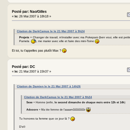
Posté par: Nao/Gilles
«
le:
26 Mai 2007 à 18h18 »
Citation de DarkCamus le le 21 Mai 2007 à 9h24
Projets
= Changer de travail, m'installer avec ma Pokepam (ben voui, elle est petit
Pamela
), me marier avec elle et faire des mini-Toine
Et toi, tu t'appelles pas plutôt Max ?
Posté par: DC
«
le:
21 Mai 2007 à 15h37 »
Citation de Damien le le 21 Mai 2007 à 14h26
Citation de DarkCamus le le 21 Mai 2007 à 9h24
Sexe
= Homme (enfin,
le second dimanche de chaque mois entre 12h et 14h
)
Adooore
= Ma tite femme de l'aaaamûûûûûûûûr
Tu honores ta femme que ce jour là ?
D's©