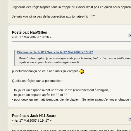
J'ignorais ces règles(après tout, la frappe au clavier n'est pas ce qu'on nous apprend
Je vais voir si ya pas de la correction aux tomates-hic ! ^^'
Posté par: Nao/Gilles
«
le:
17 Mai 2007 à 19h26 »
Citation de Jack H11 Sears le le 17 Mai 2007 à 19h17
Pour l'orthographe, je vais essayer mais pour le reste, firefox n'a pas de vérificate
syntaxique et ponctuationnal intégré, désolé!
punctuationnal ça ne veut rien mais j'ai compris
Quelques règles sur la ponctuation :
- toujours un espace avant un "!" ou un "?" (contrairement à l'anglais)
- toujours un espace après les "," et "."
- pour ceux qui ne maîtrisent pas bien le clavier... Se relire avant d'envoyer chaq
Posté par: Jack H11 Sears
«
le:
17 Mai 2007 à 19h17 »
Pour l'orthographe, je vais essayer mais pour le reste, firefox n'a pas de vérificateu