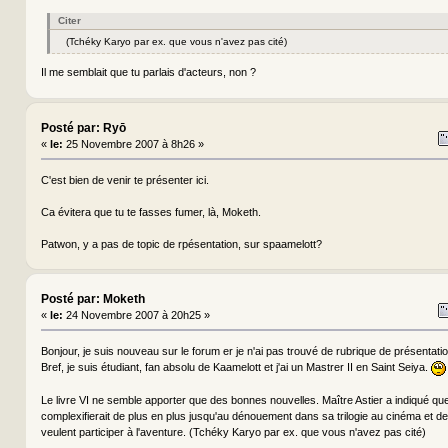
Citer
(Tchéky Karyo par ex. que vous n'avez pas cité)
Il me semblait que tu parlais d'acteurs, non ?
Posté par: Ryō
«
le:
25 Novembre 2007 à 8h26 »
C'est bien de venir te présenter ici.
Ca évitera que tu te fasses fumer, là, Moketh.
Patwon, y a pas de topic de rpésentation, sur spaamelott?
Posté par: Moketh
«
le:
24 Novembre 2007 à 20h25 »
Bonjour, je suis nouveau sur le forum er je n'ai pas trouvé de rubrique de présentatio
Bref, je suis étudiant, fan absolu de Kaamelott et j'ai un Mastrer II en Saint Seiya.
Le livre VI ne semble apporter que des bonnes nouvelles. Maître Astier a indiqué que 
complexifierait de plus en plus jusqu'au dénouement dans sa trilogie au cinéma et de
veulent participer à l'aventure. (Tchéky Karyo par ex. que vous n'avez pas cité)