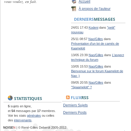
vous voulez, en fait.
Accueil
À propos de l'auteur
DERNIERS
MESSAGES
24/01 17:43
Kodeni
dans
"petit"
nouveau
25/11 08:57
Nao/Gilles
dans
Présentation d'un lot de camés de
Kaamelott
13/05 23:39
Nao/Gilles
dans
L'aspect
technique du forum
10/05 15:53
Nao/Gilles
dans
Bienvenue sur le forum Kaamelott de
Nao ;)
09/05 20:55
Nao/Gilles
dans
"Spaamelott" ?
FLUX
RSS
STATISTIQUES
Derniers Sujets
5
sujets en ligne,
et
54
messages par
17
membres.
Derniers Posts
Voir les stats
générales
ou celles
des
intervenants
.
NOISE
N
| © René-Gilles Deberdt 2005-2012.