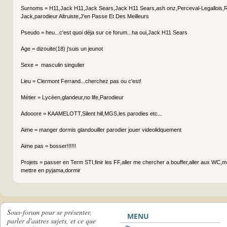
Surnoms = H11,Jack H11,Jack Sears,Jack H11 Sears,ash onz,Perceval-Legallois,
Jack,parodieur Altruiste,J'en Passe Et Des Meilleurs
Pseudo = heu...c'est quoi déja sur ce forum...ha oui,Jack H11 Sears
Age = dizouite(18) j'suis un jeunot
Sexe = masculin singulier
Lieu = Clermont Ferrand...cherchez pas ou c'est!
Métier = Lycéen,glandeur,no life,Parodieur
Adooore = KAAMELOTT,Silent hill,MGS,les parodies etc...
Aime = manger dormis glandouiller parodier jouer videolidquement
Aime pas = bosser!!!!!!
Projets = passer en Term STI,finir les FF,aller me chercher a bouffer,aller aux WC,
mettre en pyjama,dormir
Sous-forum pour se présenter,
MENU
parler d'autres sujets, et ce que