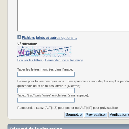
Fichiers joints et autres options…
Vérification:
Ecouter les lettres
/
Demander une autre image
Taper les lettres montrées dans l'image:
Désolé pour toutes ces questions... Les spammeurs sont de plus en plus pénibl
quinze fois deux en toutes lettres ? (6 lettres):
Tapez "truc" puis "onze" en chiffres (sans espace):
Raccourcis : tapez [ALT]+[S] pour poster ou [ALT]+[P] pour prévisualiser
Résumé de la discussion