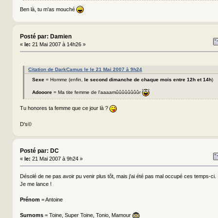
Ben là, tu m'as mouché
Posté par: Damien
«
le:
21 Mai 2007 à 14h26 »
Citation de DarkCamus le le 21 Mai 2007 à 9h24
Sexe
= Homme (enfin,
le second dimanche de chaque mois entre 12h et 14h
)
Adooore
= Ma tite femme de l'aaaamûûûûûûûûr
Tu honores ta femme que ce jour là ?
D's©
Posté par: DC
«
le:
21 Mai 2007 à 9h24 »
Désolé de ne pas avoir pu venir plus tôt, mais j'ai été pas mal occupé ces temps-ci.
Je me lance !
Prénom
= Antoine
Surnoms
= Toine, Super Toine, Tonio, Mamour