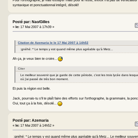
syntaxique et ponctuationnal intégré, désolé!
Posté par: Nao/Gilles
«
le:
17 Mai 2007 à 17h39 »
Citation de Azemaria le le 17 Mai 2007 à 14h52
:gnéhé: * Le temps y est quand même plus agréable qu'à Metz...
Ah ça, je veux bien te croire...
Citer
Le meilleur souvenir que je garde de cette période, c'est les trois lycée dans lesquel
où j'ai passé de trés bon moment.
Et puis la région est belle.
Jack, pourrais-tu s'il te plaît faire des efforts sur l'orthographe, la grammaire, la pon
Oui, tout ça à la fois, désolé...
Posté par: Azemaria
«
le:
17 Mai 2007 à 14h52 »
:gnéhé: * Le temps y est quand même plus agréable qu'à Metz... Le meilleur souven