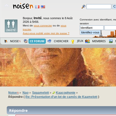
Invité
Bonjour,
,
nous sommes le 8 Août
Connexion avec identifiant, m
2026 à 5h56.
session
Merci de
vous connecter
ou de
vous
inscrire
.
Avez-vous oublié votre mot de passe ?
JEUX
NOISE
N
CE FORUM
CHERCHER
MEMBRES
Noise
n
Nao
Spaamelott
Kaacophonie
»
»
»
»
Répondre (
Re: Présentation d'un lot de camés de Kaamelott
)
Répondre