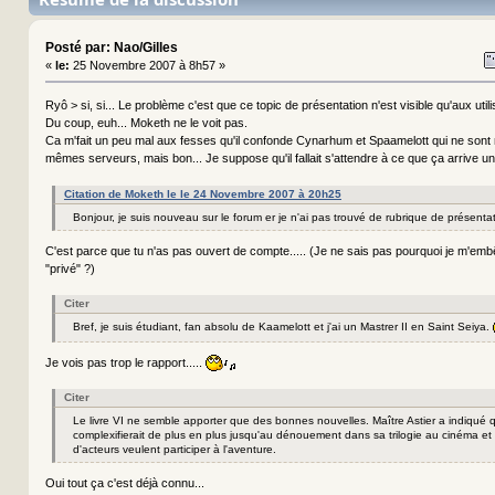
Posté par: Nao/Gilles
«
le:
25 Novembre 2007 à 8h57 »
Ryô > si, si... Le problème c'est que ce topic de présentation n'est visible qu'aux util
Du coup, euh... Moketh ne le voit pas.
Ca m'fait un peu mal aux fesses qu'il confonde Cynarhum et Spaamelott qui ne son
mêmes serveurs, mais bon... Je suppose qu'il fallait s'attendre à ce que ça arrive u
Citation de Moketh le le 24 Novembre 2007 à 20h25
Bonjour, je suis nouveau sur le forum er je n'ai pas trouvé de rubrique de présentat
C'est parce que tu n'as pas ouvert de compte..... (Je ne sais pas pourquoi je m'em
"privé" ?)
Citer
Bref, je suis étudiant, fan absolu de Kaamelott et j'ai un Mastrer II en Saint Seiya.
Je vois pas trop le rapport.....
Citer
Le livre VI ne semble apporter que des bonnes nouvelles. Maître Astier a indiqué qu
complexifierait de plus en plus jusqu'au dénouement dans sa trilogie au cinéma et
d'acteurs veulent participer à l'aventure.
Oui tout ça c'est déjà connu...