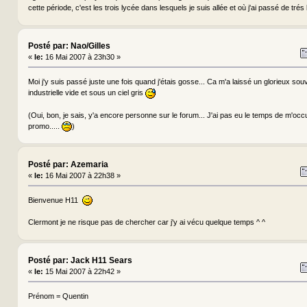
cette période, c'est les trois lycée dans lesquels je suis allée et où j'ai passé de tr
Posté par: Nao/Gilles
«
le:
16 Mai 2007 à 23h30 »
Moi j'y suis passé juste une fois quand j'étais gosse... Ca m'a laissé un glorieux souve
industrielle vide et sous un ciel gris
(Oui, bon, je sais, y'a encore personne sur le forum... J'ai pas eu le temps de m'occu
promo.....
)
Posté par: Azemaria
«
le:
16 Mai 2007 à 22h38 »
Bienvenue H11
Clermont je ne risque pas de chercher car j'y ai vécu quelque temps ^ ^
Posté par: Jack H11 Sears
«
le:
15 Mai 2007 à 22h42 »
Prénom = Quentin