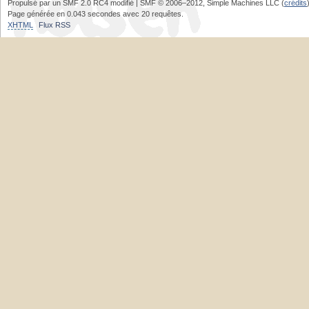
Propulsé par un SMF 2.0 RC4 modifié | SMF © 2006–2012, Simple Machines LLC (
crédits
Page générée en 0.043 secondes avec 20 requêtes.
XHTML
Flux RSS