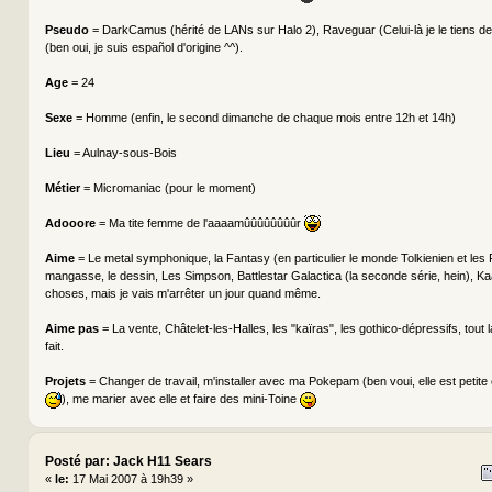
Pseudo
= DarkCamus (hérité de LANs sur Halo 2), Raveguar (Celui-là je le tiens de
(ben oui, je suis español d'origine ^^).
Age
= 24
Sexe
= Homme (enfin, le second dimanche de chaque mois entre 12h et 14h)
Lieu
= Aulnay-sous-Bois
Métier
= Micromaniac (pour le moment)
Adooore
= Ma tite femme de l'aaaamûûûûûûûûr
Aime
= Le metal symphonique, la Fantasy (en particulier le monde Tolkienien et les
mangasse, le dessin, Les Simpson, Battlestar Galactica (la seconde série, hein), Kaa
choses, mais je vais m'arrêter un jour quand même.
Aime pas
= La vente, Châtelet-les-Halles, les "kaïras", les gothico-dépressifs, tout 
fait.
Projets
= Changer de travail, m'installer avec ma Pokepam (ben voui, elle est petite
), me marier avec elle et faire des mini-Toine
Posté par: Jack H11 Sears
«
le:
17 Mai 2007 à 19h39 »