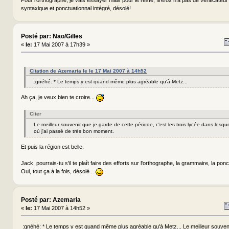
syntaxique et ponctuationnal intégré, désolé!
Posté par: Nao/Gilles
«
le:
17 Mai 2007 à 17h39 »
Citation de Azemaria le le 17 Mai 2007 à 14h52
:gnéhé: * Le temps y est quand même plus agréable qu'à Metz...
Ah ça, je veux bien te croire...
Citer
Le meilleur souvenir que je garde de cette période, c'est les trois lycée dans lesquel
où j'ai passé de trés bon moment.
Et puis la région est belle.
Jack, pourrais-tu s'il te plaît faire des efforts sur l'orthographe, la grammaire, la pon
Oui, tout ça à la fois, désolé...
Posté par: Azemaria
«
le:
17 Mai 2007 à 14h52 »
:gnéhé: * Le temps y est quand même plus agréable qu'à Metz... Le meilleur souven