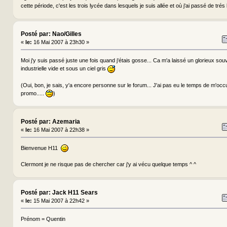
cette période, c'est les trois lycée dans lesquels je suis allée et où j'ai passé de tr
Posté par: Nao/Gilles
«
le:
16 Mai 2007 à 23h30 »
Moi j'y suis passé juste une fois quand j'étais gosse... Ca m'a laissé un glorieux souve
industrielle vide et sous un ciel gris
(Oui, bon, je sais, y'a encore personne sur le forum... J'ai pas eu le temps de m'occu
promo.....
)
Posté par: Azemaria
«
le:
16 Mai 2007 à 22h38 »
Bienvenue H11
Clermont je ne risque pas de chercher car j'y ai vécu quelque temps ^ ^
Posté par: Jack H11 Sears
«
le:
15 Mai 2007 à 22h42 »
Prénom = Quentin