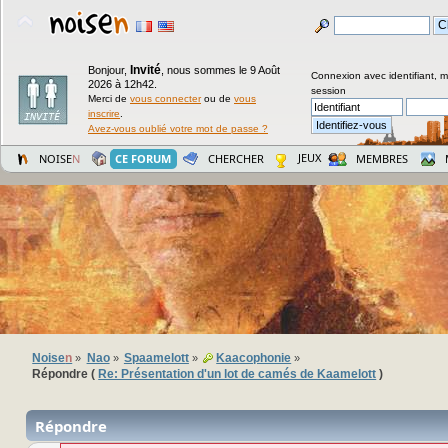
Invité
Bonjour,
,
nous sommes le 9 Août
Connexion avec identifiant, 
2026 à 12h42.
session
Merci de
vous connecter
ou de
vous
inscrire
.
Avez-vous oublié votre mot de passe ?
JEUX
NOISE
N
CE FORUM
CHERCHER
MEMBRES
Noise
n
Nao
Spaamelott
Kaacophonie
»
»
»
»
Répondre (
Re: Présentation d'un lot de camés de Kaamelott
)
Répondre