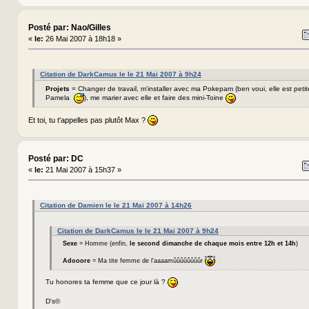
Posté par: Nao/Gilles
«
le:
26 Mai 2007 à 18h18 »
Citation de DarkCamus le le 21 Mai 2007 à 9h24
Projets
= Changer de travail, m'installer avec ma Pokepam (ben voui, elle est petit
Pamela
), me marier avec elle et faire des mini-Toine
Et toi, tu t'appelles pas plutôt Max ?
Posté par: DC
«
le:
21 Mai 2007 à 15h37 »
Citation de Damien le le 21 Mai 2007 à 14h26
Citation de DarkCamus le le 21 Mai 2007 à 9h24
Sexe
= Homme (enfin,
le second dimanche de chaque mois entre 12h et 14h
)
Adooore
= Ma tite femme de l'aaaamûûûûûûûûr
Tu honores ta femme que ce jour là ?
D's©