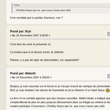
Citer
(Tchéky Karyo par ex. que vous n'avez pas cité)
Il me semblait que tu parlais d'acteurs, non ?
Posté par: Ryō
«
le:
25 Novembre 2007 à 8h26 »
C'est bien de venir te présenter ici.
Ca évitera que tu te fasses fumer, là, Moketh.
Patwon, y a pas de topic de rpésentation, sur spaamelott?
Posté par: Moketh
«
le:
24 Novembre 2007 à 20h25 »
Bonjour, je suis nouveau sur le forum er je n'ai pas trouvé de rubrique de présentatio
Bref, je suis étudiant, fan absolu de Kaamelott et j'ai un Mastrer II en Saint Seiya.
Le livre VI ne semble apporter que des bonnes nouvelles. Maître Astier a indiqué que 
complexifierait de plus en plus jusqu'au dénouement dans sa trilogie au cinéma et de
veulent participer à l'aventure. (Tchéky Karyo par ex. que vous n'avez pas cité)