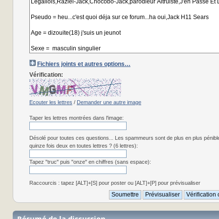
Fichiers joints et autres options…
Vérification:
Ecouter les lettres
/
Demander une autre image
Taper les lettres montrées dans l'image:
Désolé pour toutes ces questions... Les spammeurs sont de plus en plus pénibl
quinze fois deux en toutes lettres ? (6 lettres):
Tapez "truc" puis "onze" en chiffres (sans espace):
Raccourcis : tapez [ALT]+[S] pour poster ou [ALT]+[P] pour prévisualiser
Résumé de la discussion