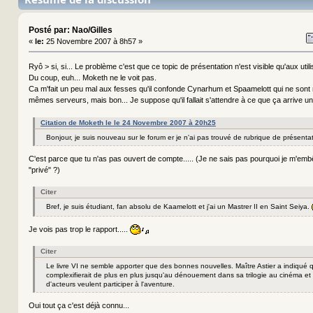
Posté par: Nao/Gilles
«
le:
25 Novembre 2007 à 8h57 »
Ryô > si, si... Le problème c'est que ce topic de présentation n'est visible qu'aux util
Du coup, euh... Moketh ne le voit pas.
Ca m'fait un peu mal aux fesses qu'il confonde Cynarhum et Spaamelott qui ne son
mêmes serveurs, mais bon... Je suppose qu'il fallait s'attendre à ce que ça arrive u
Citation de Moketh le le 24 Novembre 2007 à 20h25
Bonjour, je suis nouveau sur le forum er je n'ai pas trouvé de rubrique de présentat
C'est parce que tu n'as pas ouvert de compte..... (Je ne sais pas pourquoi je m'em
"privé" ?)
Citer
Bref, je suis étudiant, fan absolu de Kaamelott et j'ai un Mastrer II en Saint Seiya.
Je vois pas trop le rapport.....
Citer
Le livre VI ne semble apporter que des bonnes nouvelles. Maître Astier a indiqué qu
complexifierait de plus en plus jusqu'au dénouement dans sa trilogie au cinéma et
d'acteurs veulent participer à l'aventure.
Oui tout ça c'est déjà connu...