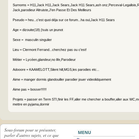
Surnoms = H11,Jack H11,Jack Sears,Jack H11 Sears,ash onz,Perceval-Legallois,
Jack,parodieur Altruiste,J'en Passe Et Des Meilleurs
Pseudo = heu...c'est quoi déja sur ce forum...ha oui,Jack H11 Sears
Age = dizouite(18) j'suis un jeunot
Sexe = masculin singulier
Lieu = Clermont Ferrand...cherchez pas ou c'est!
Métier = Lycéen,glandeur,no life,Parodieur
Adooore = KAAMELOTT,Silent hill,MGS,les parodies etc...
Aime = manger dormis glandouiller parodier jouer videolidquement
Aime pas = bosser!!!!!!
Projets = passer en Term STI,finir les FF,aller me chercher a bouffer,aller aux WC,
mettre en pyjama,dormir
Sous-forum pour se présenter,
MENU
parler d'autres sujets, et ce que