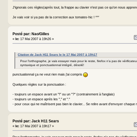
J'ignorais ces règles(après tout, la frappe au clavier n'est pas ce qu'on nous apprend
Je vais voir si ya pas de la correction aux tomates-hic ! ^^'
Posté par: Nao/Gilles
«
le:
17 Mai 2007 à 19h26 »
Citation de Jack H11 Sears le le 17 Mai 2007 à 19h17
Pour l'orthographe, je vais essayer mais pour le reste, firefox n'a pas de vérificate
syntaxique et ponctuationnal intégré, désolé!
punctuationnal ça ne veut rien mais j'ai compris
Quelques règles sur la ponctuation :
- toujours un espace avant un "!" ou un "?" (contrairement à l'anglais)
- toujours un espace après les "," et "."
- pour ceux qui ne maîtrisent pas bien le clavier... Se relire avant d'envoyer chaq
Posté par: Jack H11 Sears
«
le:
17 Mai 2007 à 19h17 »
Pour l'orthographe, je vais essayer mais pour le reste, firefox n'a pas de vérificateu