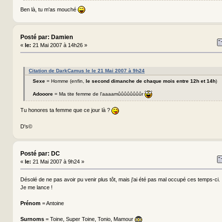
Ben là, tu m'as mouché
Posté par: Damien
«
le:
21 Mai 2007 à 14h26 »
Citation de DarkCamus le le 21 Mai 2007 à 9h24
Sexe
= Homme (enfin,
le second dimanche de chaque mois entre 12h et 14h
)
Adooore
= Ma tite femme de l'aaaamûûûûûûûûr
Tu honores ta femme que ce jour là ?
D's©
Posté par: DC
«
le:
21 Mai 2007 à 9h24 »
Désolé de ne pas avoir pu venir plus tôt, mais j'ai été pas mal occupé ces temps-ci.
Je me lance !
Prénom
= Antoine
Surnoms
= Toine, Super Toine, Tonio, Mamour