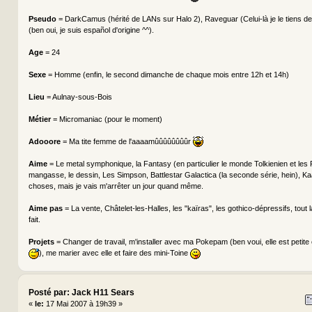
Pseudo
= DarkCamus (hérité de LANs sur Halo 2), Raveguar (Celui-là je le tiens de
(ben oui, je suis español d'origine ^^).
Age
= 24
Sexe
= Homme (enfin, le second dimanche de chaque mois entre 12h et 14h)
Lieu
= Aulnay-sous-Bois
Métier
= Micromaniac (pour le moment)
Adooore
= Ma tite femme de l'aaaamûûûûûûûûr
Aime
= Le metal symphonique, la Fantasy (en particulier le monde Tolkienien et les
mangasse, le dessin, Les Simpson, Battlestar Galactica (la seconde série, hein), Kaa
choses, mais je vais m'arrêter un jour quand même.
Aime pas
= La vente, Châtelet-les-Halles, les "kaïras", les gothico-dépressifs, tout 
fait.
Projets
= Changer de travail, m'installer avec ma Pokepam (ben voui, elle est petite
), me marier avec elle et faire des mini-Toine
Posté par: Jack H11 Sears
«
le:
17 Mai 2007 à 19h39 »