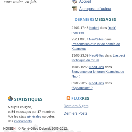
vous voulez, en fait.
Accueil
À propos de l'auteur
DERNIERS
MESSAGES
24/01 17:43
Kodeni
dans
"petit"
nouveau
25/11 08:57
Nao/Gilles
dans
Présentation d'un lot de camés de
Kaamelott
13/05 23:39
Nao/Gilles
dans
L'aspect
technique du forum
10/05 15:53
Nao/Gilles
dans
Bienvenue sur le forum Kaamelott de
Nao ;)
09/05 20:55
Nao/Gilles
dans
"Spaamelott" ?
FLUX
RSS
STATISTIQUES
Derniers Sujets
5
sujets en ligne,
et
54
messages par
17
membres.
Derniers Posts
Voir les stats
générales
ou celles
des
intervenants
.
NOISE
N
| © René-Gilles Deberdt 2005-2012.