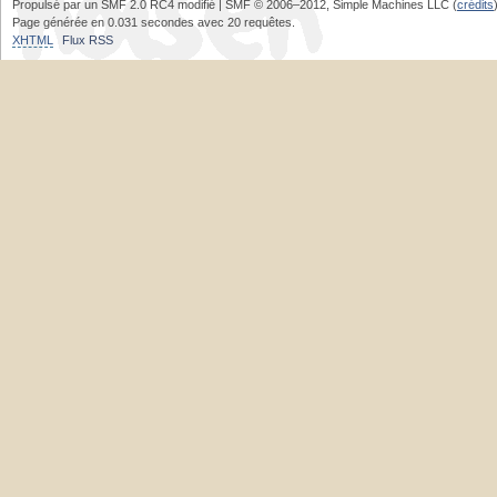
Propulsé par un SMF 2.0 RC4 modifié | SMF © 2006–2012, Simple Machines LLC (
crédits
Page générée en 0.031 secondes avec 20 requêtes.
XHTML
Flux RSS