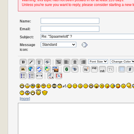
Warning: this topic has not been posted in for at least 120 days.
Unless you're sure you want to reply, please consider starting a new t
Name:
Email:
Subject:
Message
icon:
[more]