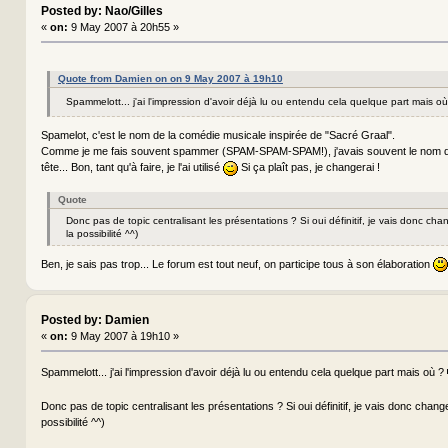
Posted by: Nao/Gilles
«
on:
9 May 2007 à 20h55 »
Quote from Damien on on 9 May 2007 à 19h10
Spammelott... j'ai l'impression d'avoir déjà lu ou entendu cela quelque part mais o
Spamelot, c'est le nom de la comédie musicale inspirée de "Sacré Graal".
Comme je me fais souvent spammer (SPAM-SPAM-SPAM!), j'avais souvent le nom qui
tête... Bon, tant qu'à faire, je l'ai utilisé
Si ça plaît pas, je changerai !
Quote
Donc pas de topic centralisant les présentations ? Si oui définitif, je vais donc changer
la possibilité ^^)
Ben, je sais pas trop... Le forum est tout neuf, on participe tous à son élaboration
Posted by: Damien
«
on:
9 May 2007 à 19h10 »
Spammelott... j'ai l'impression d'avoir déjà lu ou entendu cela quelque part mais où ?
Donc pas de topic centralisant les présentations ? Si oui définitif, je vais donc changer l
possibilité ^^)