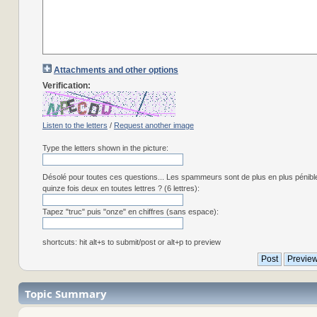
Attachments and other options
Verification:
Listen to the letters
/
Request another image
Type the letters shown in the picture:
Désolé pour toutes ces questions... Les spammeurs sont de plus en plus pénibl
quinze fois deux en toutes lettres ? (6 lettres):
Tapez "truc" puis "onze" en chiffres (sans espace):
shortcuts: hit alt+s to submit/post or alt+p to preview
Topic Summary