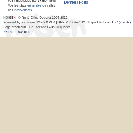
et
54
messages par
17
membres.
Derniers Posts
Voir les stats
générales
ou celles
des
intervenants
.
NOISE
N
| © René-Gilles Deberdt 2005-2012.
Powered by a custom SMF 2.0 RC4 | SMF © 2006–2012, Simple Machines LLC (
credits
)
Page created in 0.027 seconds with 20 queries.
XHTML
RSS feed