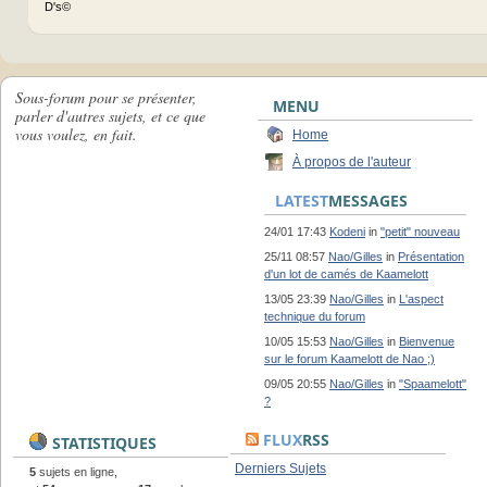
D's©
Sous-forum pour se présenter,
MENU
parler d'autres sujets, et ce que
vous voulez, en fait.
Home
À propos de l'auteur
LATEST
MESSAGES
24/01 17:43
Kodeni
in
"petit" nouveau
25/11 08:57
Nao/Gilles
in
Présentation
d'un lot de camés de Kaamelott
13/05 23:39
Nao/Gilles
in
L'aspect
technique du forum
10/05 15:53
Nao/Gilles
in
Bienvenue
sur le forum Kaamelott de Nao ;)
09/05 20:55
Nao/Gilles
in
"Spaamelott"
?
FLUX
RSS
STATISTIQUES
Derniers Sujets
5
sujets en ligne,