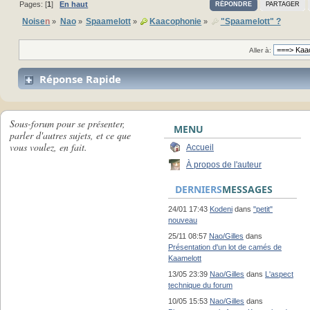
Pages: [
1
]
En haut
RÉPONDRE
PARTAGER
Noise
n
Nao
Spaamelott
Kaacophonie
"Spaamelott" ?
»
»
»
»
Aller à:
Réponse Rapide
Sous-forum pour se présenter,
MENU
parler d'autres sujets, et ce que
vous voulez, en fait.
Accueil
À propos de l'auteur
DERNIERS
MESSAGES
24/01 17:43
Kodeni
dans
"petit"
nouveau
25/11 08:57
Nao/Gilles
dans
Présentation d'un lot de camés de
Kaamelott
13/05 23:39
Nao/Gilles
dans
L'aspect
technique du forum
10/05 15:53
Nao/Gilles
dans