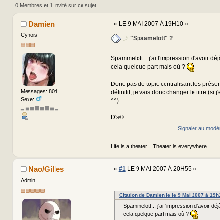
0 Membres et 1 Invité sur ce sujet
Damien
«
LE 9 MAI 2007 À 19H10 »
Cynois
"Spaamelott" ?
Spammelott... j'ai l'impression d'avoir dé
cela quelque part mais où ?
Donc pas de topic centralisant les présen
Messages: 804
définitif, je vais donc changer le titre (si j'
Sexe:
^^)
▃ ▅ ▆ ▇ ▆ ▇ ▅ ▃
D's©
Signaler au modé
Life is a theater... Theater is everywhere...
Nao/Gilles
«
#1
LE 9 MAI 2007 À 20H55 »
Admin
Citation de Damien le le 9 Mai 2007 à 19h
Spammelott... j'ai l'impression d'avoir dé
cela quelque part mais où ?