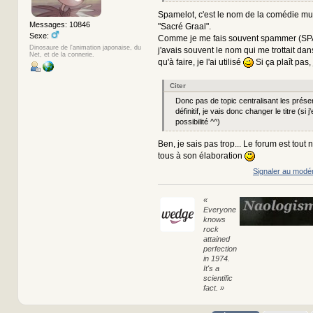
Spamelot, c'est le nom de la comédie mu
Messages: 10846
"Sacré Graal".
Sexe:
Comme je me fais souvent spammer (S
Dinosaure de l'animation japonaise, du
j'avais souvent le nom qui me trottait dans 
Net, et de la connerie.
qu'à faire, je l'ai utilisé
Si ça plaît pas,
Citer
Donc pas de topic centralisant les présen
définitif, je vais donc changer le titre (si j'
possibilité ^^)
Ben, je sais pas trop... Le forum est tout 
tous à son élaboration
Signaler au modé
«
Everyone
knows
rock
attained
perfection
in 1974.
It's a
scientific
fact. »