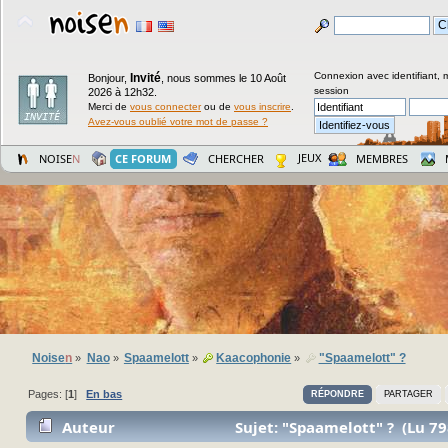
Connexion avec identifiant, 
Invité
Bonjour,
,
nous sommes le 10 Août
session
2026 à 12h32.
Merci de
vous connecter
ou de
vous inscrire
.
Avez-vous oublié votre mot de passe ?
JEUX
NOISE
N
CE FORUM
CHERCHER
MEMBRES
Noise
n
Nao
Spaamelott
Kaacophonie
"Spaamelott" ?
»
»
»
»
Pages: [
1
]
En bas
RÉPONDRE
PARTAGER
Auteur
Sujet: "Spaamelott" ? (Lu 79