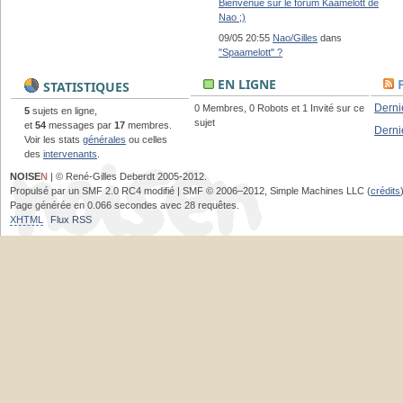
Bienvenue sur le forum Kaamelott de
Nao ;)
09/05 20:55
Nao/Gilles
dans
"Spaamelott" ?
EN LIGNE
STATISTIQUES
Derni
0 Membres, 0 Robots et 1 Invité sur ce
5
sujets en ligne,
sujet
et
54
messages par
17
membres.
Derni
Voir les stats
générales
ou celles
des
intervenants
.
NOISE
N
| © René-Gilles Deberdt 2005-2012.
Propulsé par un SMF 2.0 RC4 modifié | SMF © 2006–2012, Simple Machines LLC (
crédits
Page générée en 0.066 secondes avec 28 requêtes.
XHTML
Flux RSS