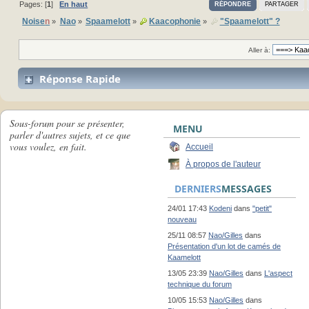
Pages: [
1
]
En haut
RÉPONDRE
PARTAGER
Noise
n
Nao
Spaamelott
Kaacophonie
"Spaamelott" ?
»
»
»
»
Aller à:
Réponse Rapide
Sous-forum pour se présenter,
MENU
parler d'autres sujets, et ce que
vous voulez, en fait.
Accueil
À propos de l'auteur
DERNIERS
MESSAGES
24/01 17:43
Kodeni
dans
"petit"
nouveau
25/11 08:57
Nao/Gilles
dans
Présentation d'un lot de camés de
Kaamelott
13/05 23:39
Nao/Gilles
dans
L'aspect
technique du forum
10/05 15:53
Nao/Gilles
dans