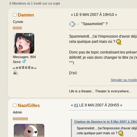
0 Membres et 1 Invité sur ce sujet
Damien
«
LE 9 MAI 2007 À 19H10 »
Cynois
"Spaamelott" ?
Spammelott... j'ai l'impression d'avoir dé
cela quelque part mais où ?
Donc pas de topic centralisant les présen
Messages: 804
définitif, je vais donc changer le titre (si j'
Sexe:
^^)
▃ ▅ ▆ ▇ ▆ ▇ ▅ ▃
D's©
Signaler au modé
Life is a theater... Theater is everywhere...
Nao/Gilles
«
#1
LE 9 MAI 2007 À 20H55 »
Admin
Citation de Damien le le 9 Mai 2007 à 19h
Spammelott... j'ai l'impression d'avoir dé
cela quelque part mais où ?