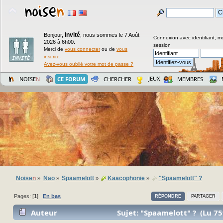
Invité
Bonjour,
,
nous sommes le 7 Août
Connexion avec identifiant, m
2026 à 6h00.
session
Merci de
vous connecter
ou de
vous
inscrire
.
Avez-vous oublié votre mot de passe ?
JEUX
NOISE
N
CE FORUM
CHERCHER
MEMBRES
Noise
n
Nao
Spaamelott
Kaacophonie
"Spaamelott" ?
»
»
»
»
Pages: [
1
]
En bas
RÉPONDRE
PARTAGER
Auteur
Sujet: "Spaamelott" ? (Lu 75