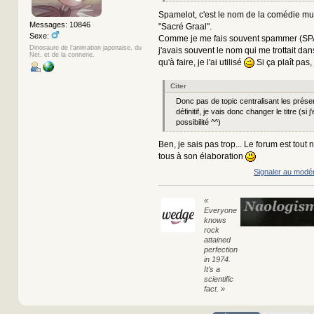
Spamelot, c'est le nom de la comédie mu
Messages: 10846
"Sacré Graal".
Sexe:
Comme je me fais souvent spammer (S
Dinosaure de l'animation japonaise, du
j'avais souvent le nom qui me trottait dans 
Net, et de la connerie.
qu'à faire, je l'ai utilisé
Si ça plaît pas,
Citer
Donc pas de topic centralisant les présen
définitif, je vais donc changer le titre (si j'
possibilité ^^)
Ben, je sais pas trop... Le forum est tout 
tous à son élaboration
Signaler au modé
«
Everyone
knows
rock
attained
perfection
in 1974.
It's a
scientific
fact. »