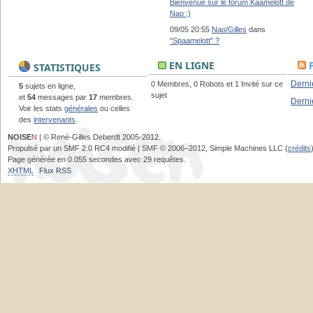
Bienvenue sur le forum Kaamelott de
Nao ;)
09/05 20:55
Nao/Gilles
dans
"Spaamelott" ?
EN LIGNE
STATISTIQUES
Derni
0 Membres, 0 Robots et 1 Invité sur ce
5
sujets en ligne,
sujet
et
54
messages par
17
membres.
Derni
Voir les stats
générales
ou celles
des
intervenants
.
NOISE
N
| © René-Gilles Deberdt 2005-2012.
Propulsé par un SMF 2.0 RC4 modifié | SMF © 2006–2012, Simple Machines LLC (
crédits
Page générée en 0.055 secondes avec 29 requêtes.
XHTML
Flux RSS