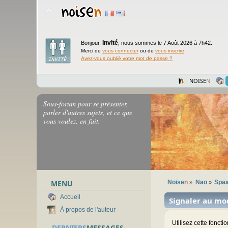
Invité
Bonjour,
,
nous sommes le 7 Août 2026 à 7h42.
Merci de
vous connecter
ou de
vous inscrire
.
Avez-vous oublié votre mot de passe ?
NOISE
N
Sous-forum pour se présenter,
parler d'autres sujets, et ce que
vous voulez, en fait.
MENU
Noise
n
Nao
Spaa
»
»
Accueil
Signaler au mo
À propos de l'auteur
Utilisez cette fonct
DERNIERS
MESSAGES