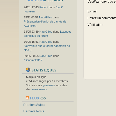
Veuillez noter que v
24/01 17:43
Kodeni
dans
"petit"
E-mail
:
nouveau
25/11 08:57
Nao/Gilles
dans
Entrez un commenta
Présentation d'un lot de camés de
Vérification:
Kaamelott
13/05 23:39
Nao/Gilles
dans
L'aspect
technique du forum
10/05 15:53
Nao/Gilles
dans
Bienvenue sur le forum Kaamelott de
Nao ;)
09/05 20:55
Nao/Gilles
dans
"Spaamelott" ?
STATISTIQUES
5
sujets en ligne,
et
54
messages par
17
membres.
Voir les stats
générales
ou celles
des
intervenants
.
FLUX
RSS
Derniers Sujets
Derniers Posts