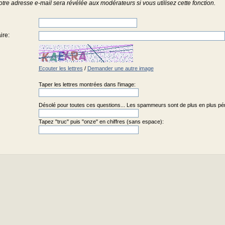
otre adresse e-mail sera révélée aux modérateurs si vous utilisez cette fonction.
ire
:
Ecouter les lettres
/
Demander une autre image
Taper les lettres montrées dans l'image:
Désolé pour toutes ces questions... Les spammeurs sont de plus en plus pénib
Tapez "truc" puis "onze" en chiffres (sans espace):