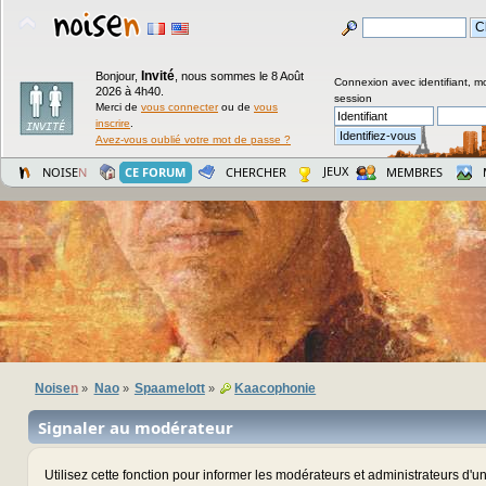
Invité
Bonjour,
,
nous sommes le 8 Août
Connexion avec identifiant, m
2026 à 4h40.
session
Merci de
vous connecter
ou de
vous
inscrire
.
Avez-vous oublié votre mot de passe ?
JEUX
NOISE
N
CE FORUM
CHERCHER
MEMBRES
Noise
n
Nao
Spaamelott
Kaacophonie
»
»
»
Signaler au modérateur
Utilisez cette fonction pour informer les modérateurs et administrateurs d'