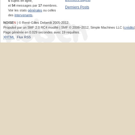
5
sujets en ligne,
et
54
messages par
17
membres.
Derniers Posts
Voir les stats
générales
ou celles
des
intervenants
.
NOISE
N
| © René-Gilles Deberdt 2005-2012.
Propulsé par un SMF 2.0 RC4 modifié | SMF © 2006–2012, Simple Machines LLC (
crédits
Page générée en 0.029 secondes avec 19 requêtes.
XHTML
Flux RSS