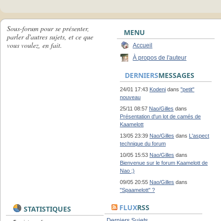
Sous-forum pour se présenter,
MENU
parler d'autres sujets, et ce que
vous voulez, en fait.
Accueil
À propos de l'auteur
DERNIERS
MESSAGES
24/01 17:43
Kodeni
dans
"petit"
nouveau
25/11 08:57
Nao/Gilles
dans
Présentation d'un lot de camés de
Kaamelott
13/05 23:39
Nao/Gilles
dans
L'aspect
technique du forum
10/05 15:53
Nao/Gilles
dans
Bienvenue sur le forum Kaamelott de
Nao ;)
09/05 20:55
Nao/Gilles
dans
"Spaamelott" ?
FLUX
RSS
STATISTIQUES
Derniers Sujets