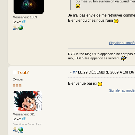
oui mais vu ton surnom on va quand mê
Je n'ai pas envie de me retrouver comme
Messages: 1659
Bienviendu chez nous l'ami
Sexe:
Signaler au modé
RYO is the King ! "Un appendice ne sert pas 
moi, TOUS les appendices servent
"
Tsub'
«
#7
LE 29 DÉCEMBRE 2009 À 19H36 
Cynois
Bienvenue par ici
Signaler au modé
Messages: 311
Sexe:
Direction le Japon ! \o/