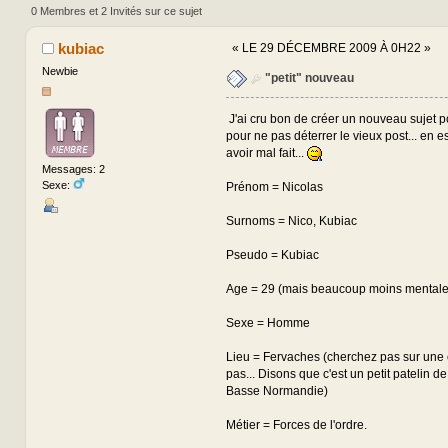
0 Membres et 2 Invités sur ce sujet
kubiac
«
LE 29 DÉCEMBRE 2009 À 0H22 »
Newbie
"petit" nouveau
J'ai cru bon de créer un nouveau sujet 
pour ne pas déterrer le vieux post... en 
avoir mal fait...
Messages: 2
Sexe:
Prénom = Nicolas
Surnoms = Nico, Kubiac
Pseudo = Kubiac
Age = 29 (mais beaucoup moins mentalem
Sexe = Homme
Lieu = Fervaches (cherchez pas sur une c
pas... Disons que c'est un petit patelin d
Basse Normandie)
Métier = Forces de l'ordre.