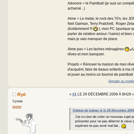
Adooore = le Paintball (je suis un compé
acharné...)
Aime = Le metal, le rock des 70's, les JD
Neil Gaiman, Terry Pratchett, Roger Zel
(évidemment !!!
), mon PC (quoique qu
parler de relation amour / haine) et bien
mais je vais manquer de place.
Aime pas = Les taches ménagères
rêves et mon banquier.
Projets = Rénover la maison de mes rêve
d'acquérir, faire de beaux enfants à ma
et jouer au moins un tournoi de paintball 
Signaler au modé
Ryō
«
#1
LE 29 DÉCEMBRE 2009 À 8H28 »
Cynois
Citation de kubiac le le 29 Décembre 200
J'ai cru bon de créer un nouveau sujet 
présenter pour ne pas déterrer le vieux p
espérant ne pas avoir mal fait...