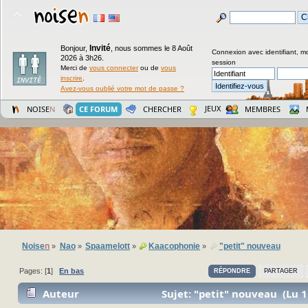
Invité
Bonjour,
,
nous sommes le 8 Août
Connexion avec identifiant, m
2026 à 3h26.
session
Merci de
vous connecter
ou de
vous
inscrire
.
Avez-vous oublié votre mot de passe ?
JEUX
NOISE
N
CE FORUM
CHERCHER
MEMBRES
Noise
n
Nao
Spaamelott
Kaacophonie
"petit" nouveau
»
»
»
»
Pages: [
1
]
En bas
RÉPONDRE
PARTAGER
Auteur
Sujet: "petit" nouveau (Lu 1