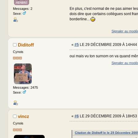
En plus, c'est normal de ne pas aimer les
Messages: 2
Sexe:
dois dire que certains collègues sont fr
borderline...
Signaler au modé
Diditoff
«
#5
LE 29 DÉCEMBRE 2009 À 14H44 
Cynois
oui mais vu ton surnom on va quand mê
Signaler au modé
Messages: 2475
Sexe:
vincz
«
#6
LE 29 DÉCEMBRE 2009 À 18H53 
Cynois
Citation de Diditoff le le 29 Décembre 20