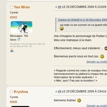
Yeo Wren
«
#8
LE 29 DÉCEMBRE 2009 À 21H28 
Cynois
Citation de Diditoff le le 29 Décembre 20
oui mais vu ton surnom on va quand mê
/me s'imagine le personnage de Parker 
Messages: 792
Sexe:
bleu une matraque à la main.
PazuDora c'est un peu du crack en
accès libre en fait. xD
Effectivement, mieux vaut s'abstenir…
Bienvenue parmi nous en tout cas.
Signaler au modé
« Regarde comme les notes de musique s'ins
harmonieusement au plafond à chaque fois que
l'interrupteur de la hotte aspirante ! »
« Allez, quoi ! Fais pas ta tsundere ! »
Kryshna
«
#9
LE 29 DÉCEMBRE 2009 À 23H16 
Cynois
bienvenu Kubiac
Signaler au modé