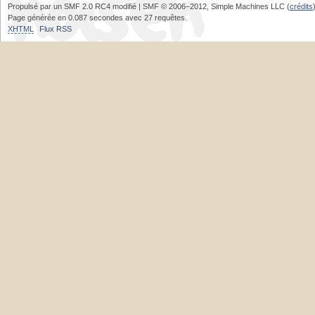
Propulsé par un SMF 2.0 RC4 modifié | SMF © 2006–2012, Simple Machines LLC (
crédits
Page générée en 0.087 secondes avec 27 requêtes.
XHTML
Flux RSS