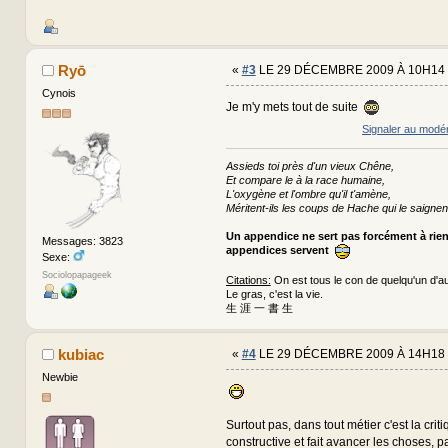
Ryō
«
#3
LE 29 DÉCEMBRE 2009 À 10H14 
Cynois
Je m'y mets tout de suite
Signaler au modé
Assieds toi près d'un vieux Chêne,
Et compare le à la race humaine,
L'oxygène et l'ombre qu'il t'amène,
Méritent-ils les coups de Hache qui le saignen
Un appendice ne sert pas forcément à rie
Messages: 3823
appendices servent
Sexe:
Sociolopapageek
Citations:
On est tous le con de quelqu'un d'au
Le gras, c'est la vie.
生 涯 一 書 生
kubiac
«
#4
LE 29 DÉCEMBRE 2009 À 14H18 
Newbie
Surtout pas, dans tout métier c'est la criti
constructive et fait avancer les choses, pa