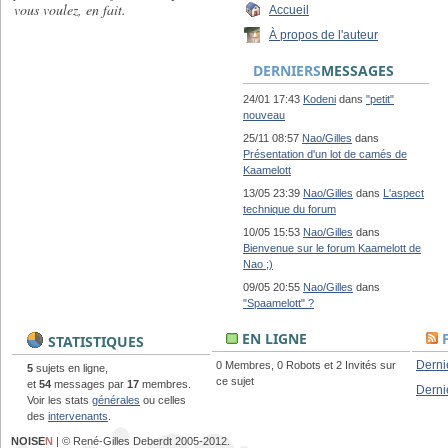
vous voulez, en fait.
Accueil
À propos de l'auteur
DERNIERS
MESSAGES
24/01 17:43
Kodeni
dans
"petit"
nouveau
25/11 08:57
Nao/Gilles
dans
Présentation d'un lot de camés de
Kaamelott
13/05 23:39
Nao/Gilles
dans
L'aspect
technique du forum
10/05 15:53
Nao/Gilles
dans
Bienvenue sur le forum Kaamelott de
Nao ;)
09/05 20:55
Nao/Gilles
dans
"Spaamelott" ?
EN LIGNE
STATISTIQUES
Derni
0 Membres, 0 Robots et 2 Invités sur
5
sujets en ligne,
ce sujet
et
54
messages par
17
membres.
Derni
Voir les stats
générales
ou celles
des
intervenants
.
NOISE
N
| © René-Gilles Deberdt 2005-2012.