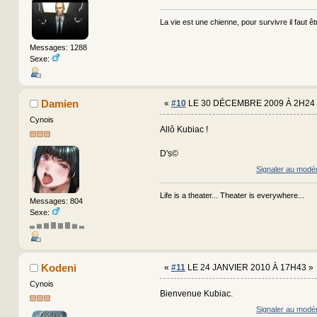
La vie est une chienne, pour survivre il faut êtr
Messages: 1288
Sexe:
Damien
«
#10
LE 30 DÉCEMBRE 2009 À 2H24 
Cynois
Allô Kubiac !
D's©
Signaler au modé
Life is a theater... Theater is everywhere...
Messages: 804
Sexe:
▃ ▅ ▆ ▇ ▆ ▇ ▅ ▃
Kodeni
«
#11
LE 24 JANVIER 2010 À 17H43 »
Cynois
Bienvenue Kubiac.
Signaler au modé