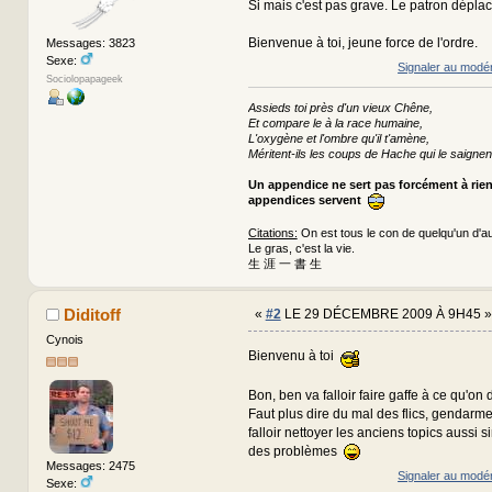
Si mais c'est pas grave. Le patron déplac
Bienvenue à toi, jeune force de l'ordre.
Messages: 3823
Sexe:
Signaler au modé
Sociolopapageek
Assieds toi près d'un vieux Chêne,
Et compare le à la race humaine,
L'oxygène et l'ombre qu'il t'amène,
Méritent-ils les coups de Hache qui le saignen
Un appendice ne sert pas forcément à rie
appendices servent
Citations:
On est tous le con de quelqu'un d'au
Le gras, c'est la vie.
生 涯 一 書 生
Diditoff
«
#2
LE 29 DÉCEMBRE 2009 À 9H45 »
Cynois
Bienvenu à toi
Bon, ben va falloir faire gaffe à ce qu'on 
Faut plus dire du mal des flics, gendarmes,
falloir nettoyer les anciens topics aussi s
des problèmes
Messages: 2475
Signaler au modé
Sexe: