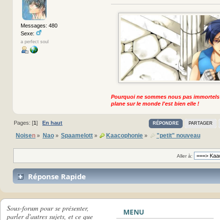
Messages: 480
Sexe:
a perfect soul
Pourquoi ne sommes nous pas immortels
plane sur le monde l'est bien elle !
Pages: [
1
]
En haut
RÉPONDRE
PARTAGER
Noise
n
Nao
Spaamelott
Kaacophonie
"petit" nouveau
»
»
»
»
Aller à:
Réponse Rapide
Sous-forum pour se présenter,
MENU
parler d'autres sujets, et ce que