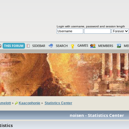
Login with username, password and session length
GAMES
THIS FORUM
SIDEBAR
SEARCH
MEMBERS
ME
melott
Kaacophonie
Statistics Center
»
»
noisen - Statistics Center
istics