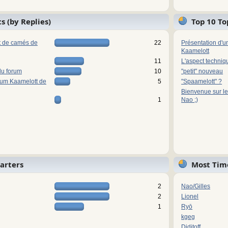
s (by Replies)
Top 10 To
ot de camés de
22
Présentation d'u
Kaamelott
11
L'aspect techniq
du forum
10
"petit" nouveau
rum Kaamelott de
5
"Spaamelott" ?
Bienvenue sur le
1
Nao ;)
tarters
Most Tim
2
Nao/Gilles
2
Lionel
1
Ryō
kgeg
Diditoff