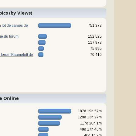
pics (by Views)
n lot de camés de
751 373
ue du forum
152 525
117 973
75 995
 forum Kaamelott de
70 415
e Online
187d 19h 57m
129d 13h 27m
117d 20h 1m
49d 17h 46m
46d 1h 2m