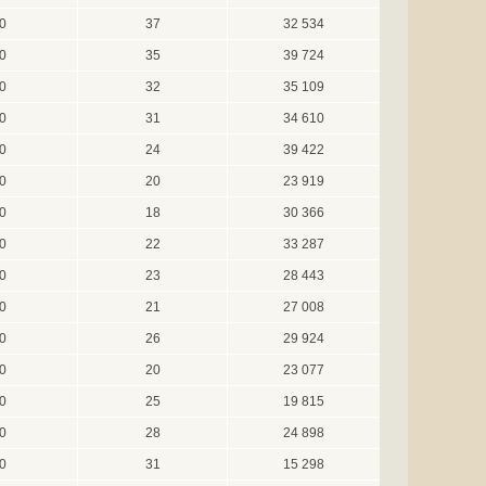
0
37
32 534
0
35
39 724
0
32
35 109
0
31
34 610
0
24
39 422
0
20
23 919
0
18
30 366
0
22
33 287
0
23
28 443
0
21
27 008
0
26
29 924
0
20
23 077
0
25
19 815
0
28
24 898
0
31
15 298