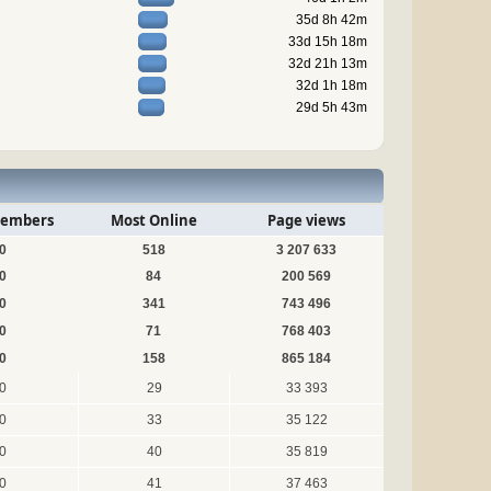
35d 8h 42m
33d 15h 18m
32d 21h 13m
32d 1h 18m
29d 5h 43m
embers
Most Online
Page views
0
518
3 207 633
0
84
200 569
0
341
743 496
0
71
768 403
0
158
865 184
0
29
33 393
0
33
35 122
0
40
35 819
0
41
37 463