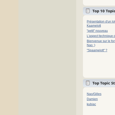
Top 10 Topic
Présentation d'un l
Kaamelott
"petit" nouveau
L'aspect technique 
Bienvenue sur le fo
Nao ;)
"Spaamelott" ?
Top Topic S
Nao/Gilles
Damien
kubiac