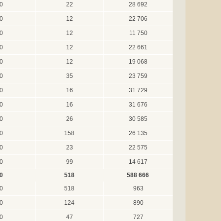
0
22
28 692
0
12
22 706
0
12
11 750
0
12
22 661
0
12
19 068
0
35
23 759
0
16
31 729
0
16
31 676
0
26
30 585
0
158
26 135
0
23
22 575
0
99
14 617
0
518
588 666
0
518
963
0
124
890
0
47
727