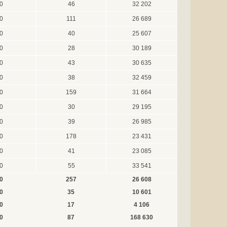
0
46
32 202
0
111
26 689
0
40
25 607
0
28
30 189
0
43
30 635
0
38
32 459
0
159
31 664
0
30
29 195
0
39
26 985
0
178
23 431
0
41
23 085
0
55
33 541
0
257
26 608
0
35
10 601
0
17
4 106
0
87
168 630