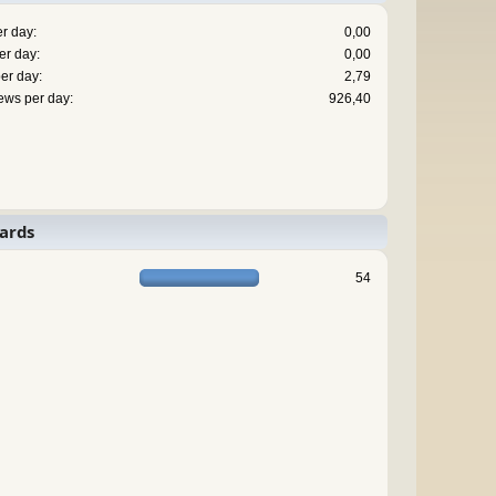
r day:
0,00
er day:
0,00
er day:
2,79
ews per day:
926,40
ards
54