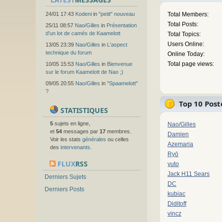
24/01 17:43
Kodeni
in
"petit" nouveau
Total Members:
Total Posts:
25/11 08:57
Nao/Gilles
in
Présentation
d'un lot de camés de Kaamelott
Total Topics:
Users Online:
13/05 23:39
Nao/Gilles
in
L'aspect
technique du forum
Online Today:
Total page views:
10/05 15:53
Nao/Gilles
in
Bienvenue
sur le forum Kaamelott de Nao ;)
09/05 20:55
Nao/Gilles
in
"Spaamelott"
?
Top 10 Post
STATISTIQUES
5
sujets en ligne,
Nao/Gilles
et
54
messages par
17
membres.
Damien
Voir les stats
générales
ou celles
Azemaria
des
intervenants
.
Ryō
FLUX
RSS
yuto
Jack H11 Sears
Derniers Sujets
DC
Derniers Posts
kubiac
Diditoff
vincz