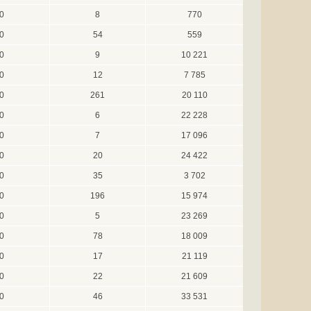
0
8
770
0
54
559
0
9
10 221
0
12
7 785
0
261
20 110
0
6
22 228
0
7
17 096
0
20
24 422
0
35
3 702
0
196
15 974
0
5
23 269
0
78
18 009
0
17
21 119
0
22
21 609
0
46
33 531