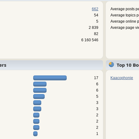
662
Average posts pe
54
Average topics p
5
Average online p
2 839
Average page vi
82
6 160 546
ers
Top 10 Bo
17
Kaacophonie
6
6
5
3
3
2
2
2
1