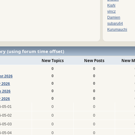
KiaN
vincz
Damien
subaru64
Kurumauchi
ry (using forum time offset)
New Topics
New Posts
New M
0
0
0
0
st 2026
0
0
y 2026
0
0
e 2026
0
0
 2026
6-05-01
0
0
6-05-02
0
0
6-05-03
0
0
6-05-04
0
0