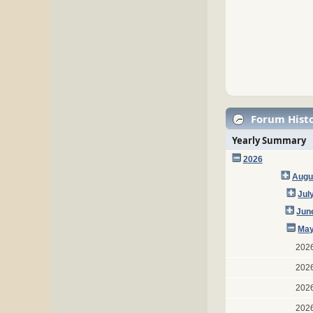
Forum Histo
Yearly Summary
2026
Augu
Jul
Jun
May
202
202
202
202