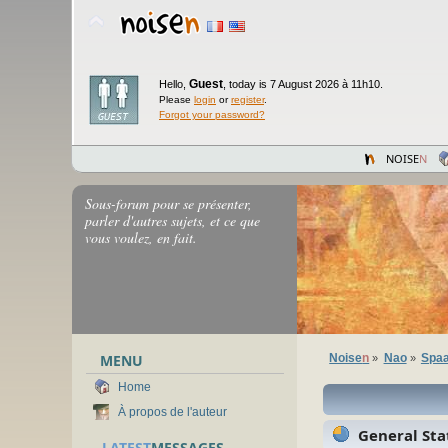
Guest
Hello,
,
today is 7 August 2026 à 11h10.
Please
login
or
register
.
Forgot your password?
NOISE
N
Sous-forum pour se présenter,
parler d'autres sujets, et ce que
vous voulez, en fait.
MENU
Noise
n
Nao
Spaa
»
»
Home
À propos de l'auteur
General Stat
LATEST
MESSAGES