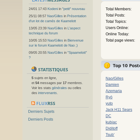
24/01 17:43
Kodeni
in
"petit" nouveau
Total Members:
Total Posts:
25/11 08:57
Nao/Gilles
in
Présentation
d'un lot de camés de Kaamelott
Total Topics:
Users Online:
13/05 23:39
Nao/Gilles
in
L'aspect
technique du forum
Online Today:
Total page views:
10/05 15:53
Nao/Gilles
in
Bienvenue
sur le forum Kaamelott de Nao ;)
09/05 20:55
Nao/Gilles
in
"Spaamelott"
?
Top 10 Post
STATISTIQUES
5
sujets en ligne,
Nao/Gilles
et
54
messages par
17
membres.
Damien
Voir les stats
générales
ou celles
Azemaria
des
intervenants
.
Ryō
FLUX
RSS
yuto
Jack H11 Sears
Derniers Sujets
DC
Derniers Posts
kubiac
Diditoff
Tsub'