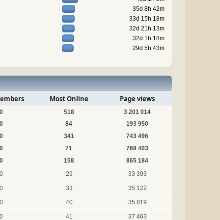
35d 8h 42m
33d 15h 18m
32d 21h 13m
32d 1h 18m
29d 5h 43m
embers
Most Online
Page views
0
518
3 201 014
0
84
193 950
0
341
743 496
0
71
768 403
0
158
865 184
0
29
33 393
0
33
35 122
0
40
35 819
0
41
37 463