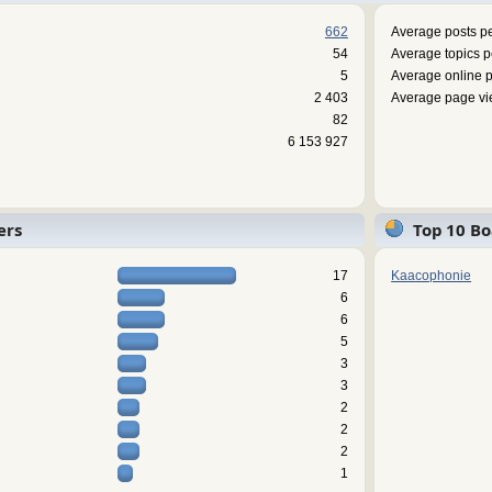
662
Average posts pe
54
Average topics p
5
Average online p
2 403
Average page vi
82
6 153 927
ers
Top 10 Bo
17
Kaacophonie
6
6
5
3
3
2
2
2
1