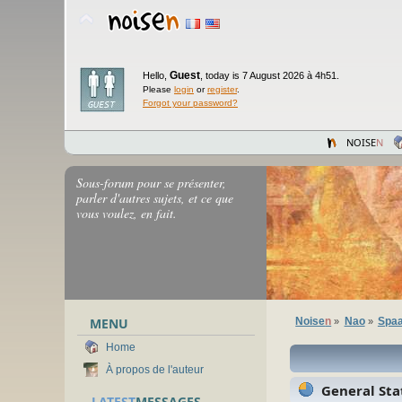
Guest
Hello,
,
today is 7 August 2026 à 4h51.
Please
login
or
register
.
Forgot your password?
NOISE
N
Sous-forum pour se présenter,
parler d'autres sujets, et ce que
vous voulez, en fait.
MENU
Noise
n
Nao
Spaa
»
»
Home
À propos de l'auteur
General Stat
LATEST
MESSAGES