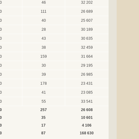
0
46
32 202
0
111
26 689
0
40
25 607
0
28
30 189
0
43
30 635
0
38
32 459
0
159
31 664
0
30
29 195
0
39
26 985
0
178
23 431
0
41
23 085
0
55
33 541
0
257
26 608
0
35
10 601
0
17
4 106
0
87
168 630