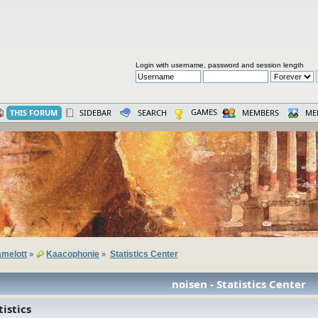
Login with username, password and session length
GAMES
THIS FORUM
SIDEBAR
SEARCH
MEMBERS
ME
melott
Kaacophonie
Statistics Center
»
»
noisen - Statistics Center
istics