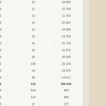
0
22
28 692
0
12
22 706
0
12
11 750
0
12
22 661
0
12
19 068
0
35
23 759
0
16
31 729
0
16
31 676
0
26
30 585
0
158
26 135
0
23
22 575
0
99
14 617
0
518
588 666
0
518
963
0
124
890
0
47
727