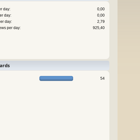
r day:
0,00
er day:
0,00
er day:
2,79
ews per day:
925,40
ards
54