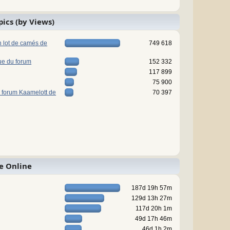
pics (by Views)
n lot de camés de
749 618
ue du forum
152 332
117 899
75 900
 forum Kaamelott de
70 397
e Online
187d 19h 57m
129d 13h 27m
117d 20h 1m
49d 17h 46m
46d 1h 2m