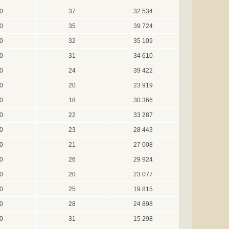
0
37
32 534
0
35
39 724
0
32
35 109
0
31
34 610
0
24
39 422
0
20
23 919
0
18
30 366
0
22
33 287
0
23
28 443
0
21
27 008
0
26
29 924
0
20
23 077
0
25
19 815
0
28
24 898
0
31
15 298