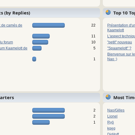
s (by Replies)
Top 10 To
ot de camés de
22
Présentation d'u
Kaamelott
11
L'aspect techniq
du forum
10
"petit" nouveau
rum Kaamelott de
5
"Spaamelott" ?
Bienvenue sur le
1
Nao ;)
tarters
Most Tim
2
Nao/Gilles
2
Lionel
1
Ryō
kgeg
Diditoff