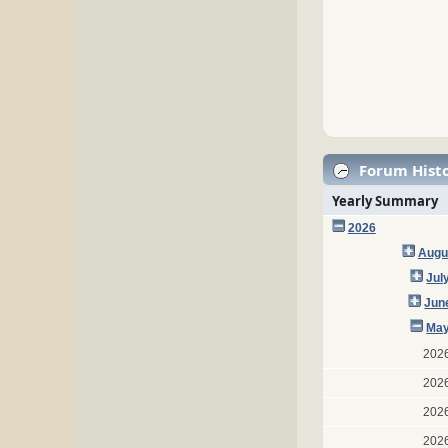
Forum Histo
Yearly Summary
2026
Augu
Jul
Jun
May
202
202
202
202