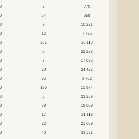
0
8
770
0
54
559
0
9
10 221
0
12
7 785
0
261
20 110
0
6
22 228
0
7
17 096
0
20
24 422
0
35
3 702
0
196
15 974
0
5
23 269
0
78
18 009
0
17
21 119
0
22
21 609
0
46
33 531