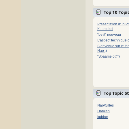
Top 10 Topic
Présentation d'un l
Kaamelott
"petit" nouveau
L'aspect technique 
Bienvenue sur le fo
Nao ;)
"Spaamelott" ?
Top Topic S
Nao/Gilles
Damien
kubiac