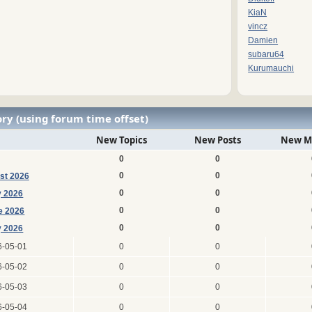
KiaN
vincz
Damien
subaru64
Kurumauchi
ry (using forum time offset)
New Topics
New Posts
New M
0
0
0
0
st 2026
0
0
y 2026
0
0
e 2026
0
0
 2026
6-05-01
0
0
6-05-02
0
0
6-05-03
0
0
6-05-04
0
0