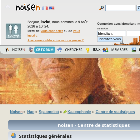
Invité
Bonjour,
,
nous sommes le 9 Août
Connexion avec identifiant, 
2026 à 10h24.
session
Merci de
vous connecter
ou de
vous
inscrire
.
Avez-vous oublié votre mot de passe ?
JEUX
NOISE
N
CE FORUM
CHERCHER
MEMBRES
Noise
n
Nao
Spaamelott
Kaacophonie
Centre de statistiques
»
»
»
»
noisen - Centre de statistiques
Statistiques générales