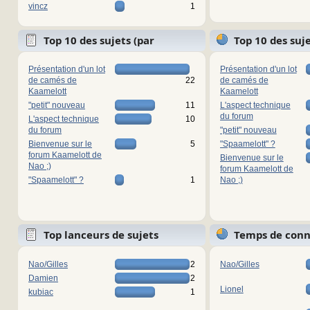
vincz
1
Top 10 des sujets (par
Top 10 des suj
réponses)
vues)
Présentation d'un lot
Présentation d'un lot
de camés de
22
de camés de
Kaamelott
Kaamelott
"petit" nouveau
11
L'aspect technique
du forum
L'aspect technique
10
du forum
"petit" nouveau
Bienvenue sur le
5
"Spaamelott" ?
forum Kaamelott de
Bienvenue sur le
Nao ;)
forum Kaamelott de
"Spaamelott" ?
1
Nao ;)
Top lanceurs de sujets
Temps de con
Nao/Gilles
2
Nao/Gilles
Damien
2
Lionel
kubiac
1