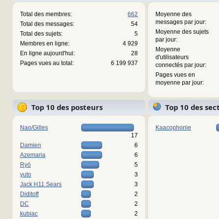
Total des membres:
662
Moyenne des
messages par jour:
Total des messages:
54
Moyenne des sujets
Total des sujets:
5
par jour:
Membres en ligne:
4 929
Moyenne
En ligne aujourd'hui:
28
d'utilisateurs
Pages vues au total:
6 199 937
connectés par jour:
Pages vues en
moyenne par jour:
Top 10 des posteurs
Top 10 des sec
Nao/Gilles
Kaacophonie
17
Damien
6
Azemaria
6
Ryō
5
yuto
3
Jack H11 Sears
3
Diditoff
2
DC
2
kubiac
2