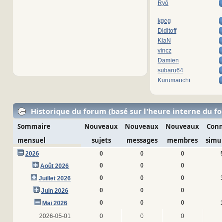
Ryō
kgeg
Diditoff
KiaN
vincz
Damien
subaru64
Kurumauchi
Historique du forum (basé sur l'heure interne du f
Sommaire
Nouveaux
Nouveaux
Nouveaux
Conn
mensuel
sujets
messages
membres
simu
2026
0
0
0
0
0
0
Août 2026
0
0
0
Juillet 2026
0
0
0
Juin 2026
0
0
0
Mai 2026
2026-05-01
0
0
0