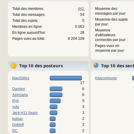
Total des membres:
662
Moyenne des
messages par jour:
Total des messages:
54
Moyenne des sujets
Total des sujets:
5
par jour:
Membres en ligne:
5 063
Moyenne
En ligne aujourd'hui:
28
d'utilisateurs
Pages vues au total:
6 204 109
connectés par jour:
Pages vues en
moyenne par jour:
Top 10 des posteurs
Top 10 des sec
Nao/Gilles
Kaacophonie
17
Damien
6
Azemaria
6
Ryō
5
yuto
3
Jack H11 Sears
3
kubiac
2
Diditoff
2
DC
2