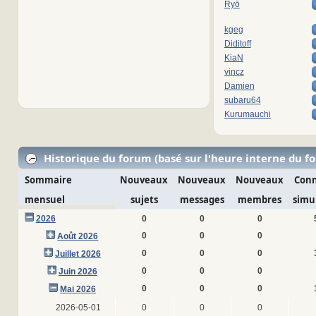
Ryō
kgeg
Diditoff
KiaN
vincz
Damien
subaru64
Kurumauchi
Historique du forum (basé sur l'heure interne du f
Sommaire
Nouveaux
Nouveaux
Nouveaux
Conn
mensuel
sujets
messages
membres
simu
2026
0
0
0
0
0
0
Août 2026
0
0
0
Juillet 2026
0
0
0
Juin 2026
0
0
0
Mai 2026
2026-05-01
0
0
0