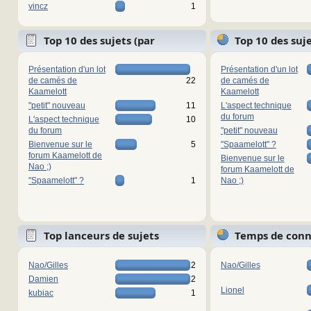
vincz
1
Top 10 des sujets (par
Top 10 des suj
réponses)
vues)
Présentation d'un lot
Présentation d'un lot
de camés de
22
de camés de
Kaamelott
Kaamelott
"petit" nouveau
11
L'aspect technique
du forum
L'aspect technique
10
du forum
"petit" nouveau
Bienvenue sur le
5
"Spaamelott" ?
forum Kaamelott de
Bienvenue sur le
Nao ;)
forum Kaamelott de
"Spaamelott" ?
1
Nao ;)
Top lanceurs de sujets
Temps de con
Nao/Gilles
2
Nao/Gilles
Damien
2
Lionel
kubiac
1