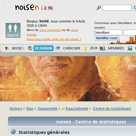
Invité
Bonjour,
,
nous sommes le 9 Août
Connexion avec identifiant, 
2026 à 13h04.
session
Merci de
vous connecter
ou de
vous
inscrire
.
Avez-vous oublié votre mot de passe ?
JEUX
NOISE
N
CE FORUM
CHERCHER
MEMBRES
Noise
n
Nao
Spaamelott
Kaacophonie
Centre de statistiques
»
»
»
»
noisen - Centre de statistiques
Statistiques générales