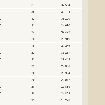
0
37
32 534
0
35
39 724
0
32
35 109
0
31
34 610
0
24
39 422
0
20
23 919
0
18
30 366
0
22
33 287
0
23
28 443
0
21
27 008
0
26
29 924
0
20
23 077
0
25
19 815
0
28
24 898
0
31
15 298