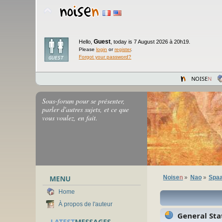
Guest
Hello,
,
today is 7 August 2026 à 20h19.
Please
login
or
register
.
Forgot your password?
NOISE
N
Sous-forum pour se présenter,
parler d'autres sujets, et ce que
vous voulez, en fait.
MENU
Noise
n
Nao
Spaa
»
»
Home
À propos de l'auteur
General Stat
LATEST
MESSAGES