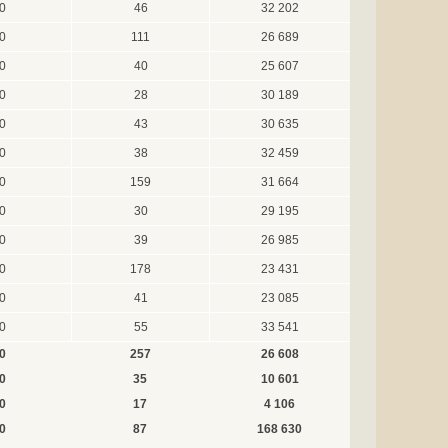
0
46
32 202
0
111
26 689
0
40
25 607
0
28
30 189
0
43
30 635
0
38
32 459
0
159
31 664
0
30
29 195
0
39
26 985
0
178
23 431
0
41
23 085
0
55
33 541
0
257
26 608
0
35
10 601
0
17
4 106
0
87
168 630