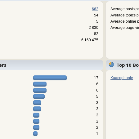
662
Average posts pe
54
Average topics p
5
Average online p
2 830
Average page vi
82
6 169 475
ers
Top 10 Bo
17
Kaacophonie
6
6
5
3
3
2
2
2
1