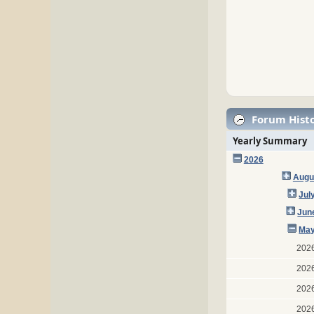
Forum Histo
Yearly Summary
2026
Augu
Jul
Jun
May
202
202
202
202