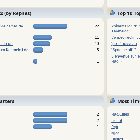
s (by Replies)
Top 10 To
ot de camés de
22
Présentation d'u
Kaamelott
11
L'aspect techniq
du forum
10
"petit" nouveau
rum Kaamelott de
5
"Spaamelott" ?
Bienvenue sur le
1
Nao ;)
tarters
Most Tim
2
Nao/Gilles
2
Lionel
1
Ryō
kgeg
Diditoff