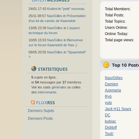
24/01 17:43
Kodeni
in
"petit" nouveau
Total Members:
Total Posts:
25/11 08:57
Nao/Gilles
in
Présentation
d'un lot de camés de Kaamelott
Total Topics:
Users Online:
13/05 23:39
Nao/Gilles
in
L'aspect
technique du forum
Online Today:
Total page views:
10/05 15:53
Nao/Gilles
in
Bienvenue
sur le forum Kaamelott de Nao ;)
09/05 20:55
Nao/Gilles
in
"Spaamelott"
?
Top 10 Post
STATISTIQUES
5
sujets en ligne,
Nao/Gilles
et
54
messages par
17
membres.
Damien
Voir les stats
générales
ou celles
Azemaria
des
intervenants
.
Ryō
FLUX
RSS
yuto
Jack H11 Sears
Derniers Sujets
DC
Derniers Posts
kubiac
Diditoff
Tsub'