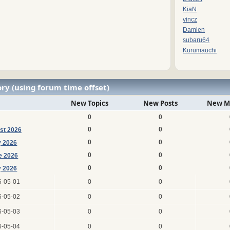
KiaN
vincz
Damien
subaru64
Kurumauchi
ry (using forum time offset)
New Topics
New Posts
New M
0
0
0
0
st 2026
0
0
y 2026
0
0
e 2026
0
0
 2026
6-05-01
0
0
6-05-02
0
0
6-05-03
0
0
6-05-04
0
0