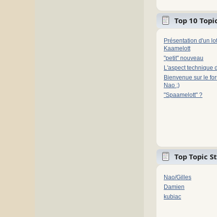
Top 10 Topic
Présentation d'un l
Kaamelott
"petit" nouveau
L'aspect technique 
Bienvenue sur le fo
Nao ;)
"Spaamelott" ?
Top Topic S
Nao/Gilles
Damien
kubiac