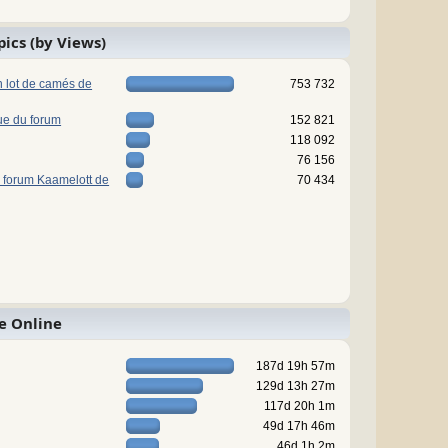
pics (by Views)
n lot de camés de
753 732
ue du forum
152 821
118 092
76 156
 forum Kaamelott de
70 434
e Online
187d 19h 57m
129d 13h 27m
117d 20h 1m
49d 17h 46m
46d 1h 2m