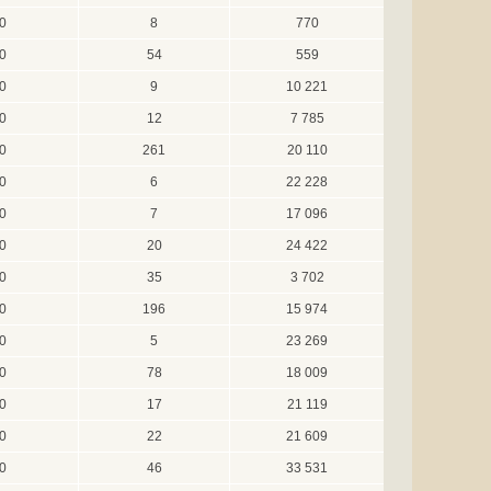
0
8
770
0
54
559
0
9
10 221
0
12
7 785
0
261
20 110
0
6
22 228
0
7
17 096
0
20
24 422
0
35
3 702
0
196
15 974
0
5
23 269
0
78
18 009
0
17
21 119
0
22
21 609
0
46
33 531