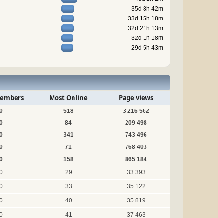
35d 8h 42m
33d 15h 18m
32d 21h 13m
32d 1h 18m
29d 5h 43m
embers
Most Online
Page views
0
518
3 216 562
0
84
209 498
0
341
743 496
0
71
768 403
0
158
865 184
0
29
33 393
0
33
35 122
0
40
35 819
0
41
37 463