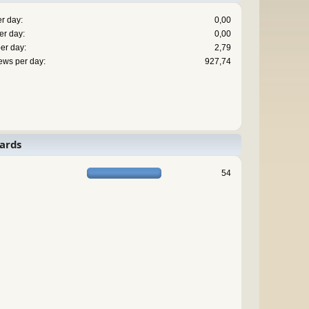
r day:
0,00
er day:
0,00
er day:
2,79
ews per day:
927,74
ards
54