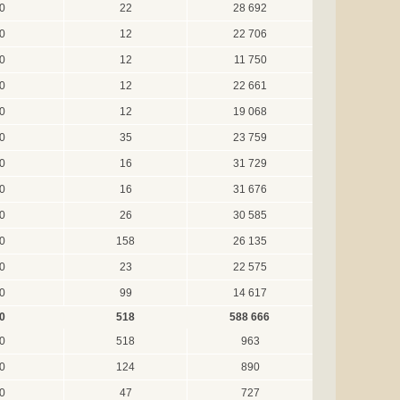
0
22
28 692
0
12
22 706
0
12
11 750
0
12
22 661
0
12
19 068
0
35
23 759
0
16
31 729
0
16
31 676
0
26
30 585
0
158
26 135
0
23
22 575
0
99
14 617
0
518
588 666
0
518
963
0
124
890
0
47
727