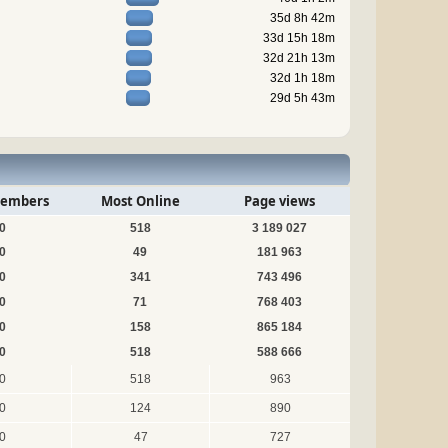
35d 8h 42m
33d 15h 18m
32d 21h 13m
32d 1h 18m
29d 5h 43m
embers
Most Online
Page views
0
518
3 189 027
0
49
181 963
0
341
743 496
0
71
768 403
0
158
865 184
0
518
588 666
0
518
963
0
124
890
0
47
727