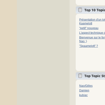
Top 10 Topic
Présentation d'un l
Kaamelott
"petit" nouveau
L'aspect technique 
Bienvenue sur le fo
Nao ;)
"Spaamelott" ?
Top Topic S
Nao/Gilles
Damien
kubiac