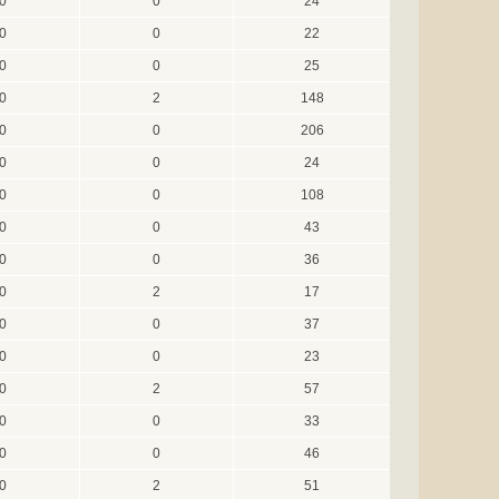
0
0
24
0
0
22
0
0
25
0
2
148
0
0
206
0
0
24
0
0
108
0
0
43
0
0
36
0
2
17
0
0
37
0
0
23
0
2
57
0
0
33
0
0
46
0
2
51