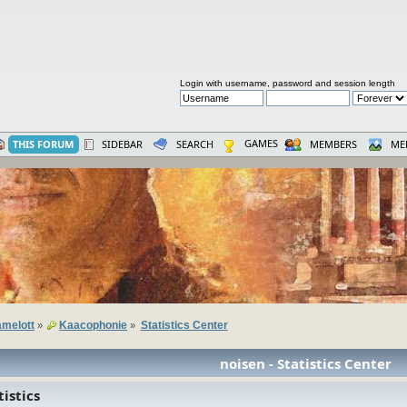
Login with username, password and session length
GAMES
THIS FORUM
SIDEBAR
SEARCH
MEMBERS
ME
melott
Kaacophonie
Statistics Center
»
»
noisen - Statistics Center
istics