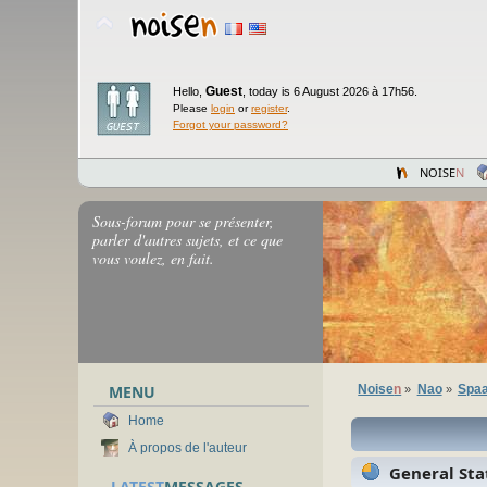
Guest
Hello,
,
today is 6 August 2026 à 17h56.
Please
login
or
register
.
Forgot your password?
NOISE
N
Sous-forum pour se présenter,
parler d'autres sujets, et ce que
vous voulez, en fait.
MENU
Noise
n
Nao
Spaa
»
»
Home
À propos de l'auteur
General Stat
LATEST
MESSAGES