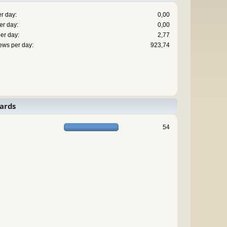
r day:
0,00
er day:
0,00
er day:
2,77
ews per day:
923,74
ards
54