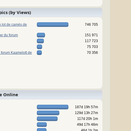
pics (by Views)
n lot de camés de
746 705
ue du forum
151 971
117 723
75 703
 forum Kaamelott de
70 356
e Online
187d 19h 57m
129d 13h 27m
117d 20h 1m
49d 17h 46m
46d 1h 2m