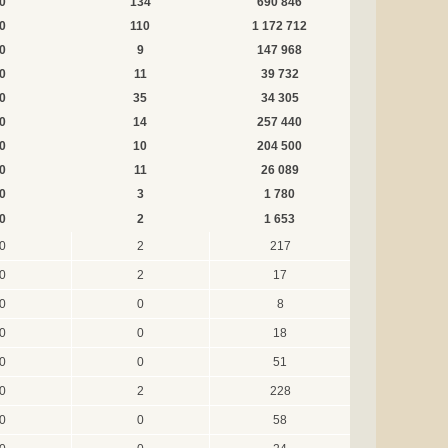
0
134
690 846
0
110
1 172 712
0
9
147 968
0
11
39 732
0
35
34 305
0
14
257 440
0
10
204 500
0
11
26 089
0
3
1 780
0
2
1 653
0
2
217
0
2
17
0
0
8
0
0
18
0
0
51
0
2
228
0
0
58