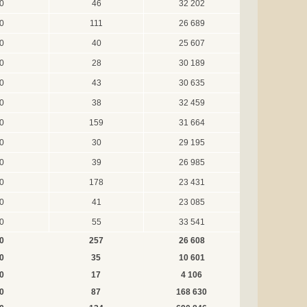
0
46
32 202
0
111
26 689
0
40
25 607
0
28
30 189
0
43
30 635
0
38
32 459
0
159
31 664
0
30
29 195
0
39
26 985
0
178
23 431
0
41
23 085
0
55
33 541
0
257
26 608
0
35
10 601
0
17
4 106
0
87
168 630