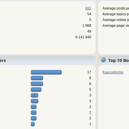
662
Average posts pe
54
Average topics p
5
Average online p
1 968
Average page vi
49
6 141 940
ers
Top 10 Bo
17
Kaacophonie
6
6
5
3
3
2
2
2
1