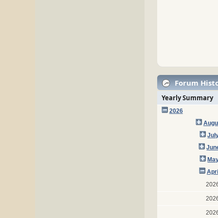
Forum Histo
Yearly Summary
2026
Augu
Jul
Jun
May
Apr
202
202
202