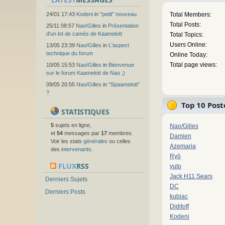
24/01 17:43
Kodeni
in
"petit" nouveau
Total Members:
Total Posts:
25/11 08:57
Nao/Gilles
in
Présentation
d'un lot de camés de Kaamelott
Total Topics:
Users Online:
13/05 23:39
Nao/Gilles
in
L'aspect
technique du forum
Online Today:
Total page views:
10/05 15:53
Nao/Gilles
in
Bienvenue
sur le forum Kaamelott de Nao ;)
09/05 20:55
Nao/Gilles
in
"Spaamelott"
?
Top 10 Post
STATISTIQUES
5
sujets en ligne,
Nao/Gilles
et
54
messages par
17
membres.
Damien
Voir les stats
générales
ou celles
Azemaria
des
intervenants
.
Ryō
FLUX
RSS
yuto
Jack H11 Sears
Derniers Sujets
DC
Derniers Posts
kubiac
Diditoff
Kodeni