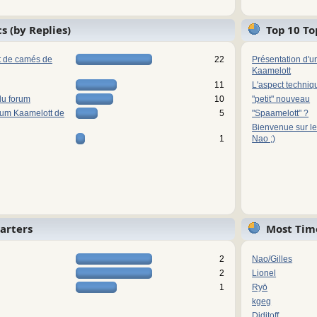
s (by Replies)
Top 10 To
ot de camés de
22
Présentation d'u
Kaamelott
11
L'aspect techniq
du forum
10
"petit" nouveau
rum Kaamelott de
5
"Spaamelott" ?
Bienvenue sur le
1
Nao ;)
tarters
Most Tim
2
Nao/Gilles
2
Lionel
1
Ryō
kgeg
Diditoff