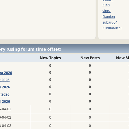
KiaN
vincz
Damien
subaru64
Kurumauchi
ry (using forum time offset)
New Topics
New Posts
New M
0
0
0
0
st 2026
0
0
y 2026
0
0
e 2026
0
0
 2026
0
0
il 2026
6-04-01
0
0
6-04-02
0
0
6-04-03
0
0