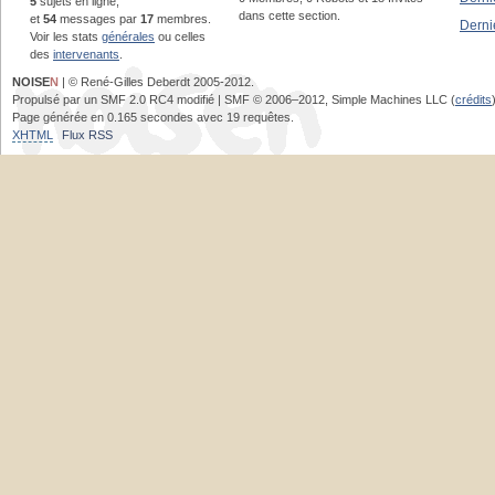
5
sujets en ligne,
dans cette section.
et
54
messages par
17
membres.
Derni
Voir les stats
générales
ou celles
des
intervenants
.
NOISE
N
| © René-Gilles Deberdt 2005-2012.
Propulsé par un SMF 2.0 RC4 modifié | SMF © 2006–2012, Simple Machines LLC (
crédits
Page générée en 0.165 secondes avec 19 requêtes.
XHTML
Flux RSS