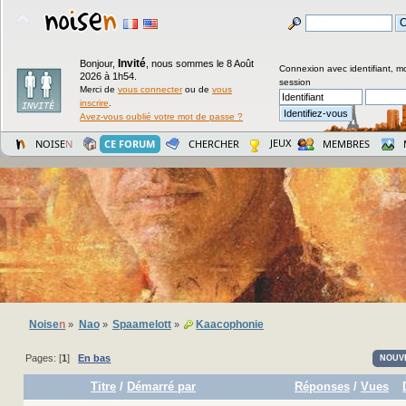
Invité
Bonjour,
,
nous sommes le 8 Août
Connexion avec identifiant, m
2026 à 1h54.
session
Merci de
vous connecter
ou de
vous
inscrire
.
Avez-vous oublié votre mot de passe ?
JEUX
NOISE
N
CE FORUM
CHERCHER
MEMBRES
Noise
n
Nao
Spaamelott
Kaacophonie
»
»
»
Pages: [
1
]
En bas
NOUV
Titre
/
Démarré par
Réponses
/
Vues