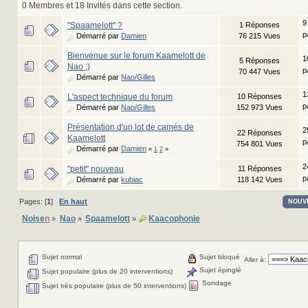
0 Membres et 18 Invités dans cette section.
9
"Spaamelott" ?
1 Réponses
p
Démarré par
Damien
76 215 Vues
Bienvenue sur le forum Kaamelott de
1
5 Réponses
Nao ;)
p
70 447 Vues
Démarré par
Nao/Gilles
1
L'aspect technique du forum
10 Réponses
p
Démarré par
Nao/Gilles
152 973 Vues
Présentation d'un lot de camés de
2
22 Réponses
Kaamelott
p
754 801 Vues
Démarré par
Damien
«
1
2
»
2
"petit" nouveau
11 Réponses
p
Démarré par
kubiac
118 142 Vues
Pages: [
1
]
En haut
NOUV
Noise
n
Nao
Spaamelott
Kaacophonie
»
»
»
Sujet normal
Sujet bloqué
Aller à:
Sujet épinglé
Sujet populaire (plus de 20 interventions)
Sondage
Sujet très populaire (plus de 50 interventions)