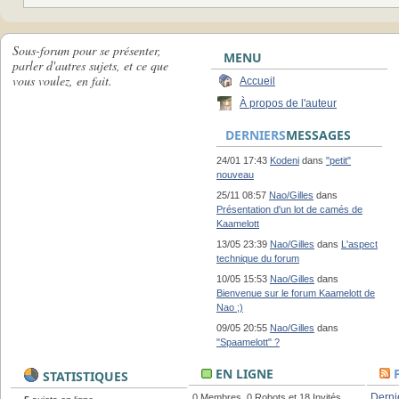
Sous-forum pour se présenter,
MENU
parler d'autres sujets, et ce que
vous voulez, en fait.
Accueil
À propos de l'auteur
DERNIERS
MESSAGES
24/01 17:43
Kodeni
dans
"petit"
nouveau
25/11 08:57
Nao/Gilles
dans
Présentation d'un lot de camés de
Kaamelott
13/05 23:39
Nao/Gilles
dans
L'aspect
technique du forum
10/05 15:53
Nao/Gilles
dans
Bienvenue sur le forum Kaamelott de
Nao ;)
09/05 20:55
Nao/Gilles
dans
"Spaamelott" ?
EN LIGNE
STATISTIQUES
Derni
0 Membres, 0 Robots et 18 Invités