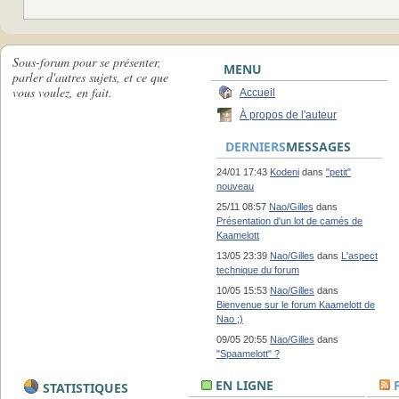
Sous-forum pour se présenter,
MENU
parler d'autres sujets, et ce que
vous voulez, en fait.
Accueil
À propos de l'auteur
DERNIERS
MESSAGES
24/01 17:43
Kodeni
dans
"petit"
nouveau
25/11 08:57
Nao/Gilles
dans
Présentation d'un lot de camés de
Kaamelott
13/05 23:39
Nao/Gilles
dans
L'aspect
technique du forum
10/05 15:53
Nao/Gilles
dans
Bienvenue sur le forum Kaamelott de
Nao ;)
09/05 20:55
Nao/Gilles
dans
"Spaamelott" ?
EN LIGNE
STATISTIQUES