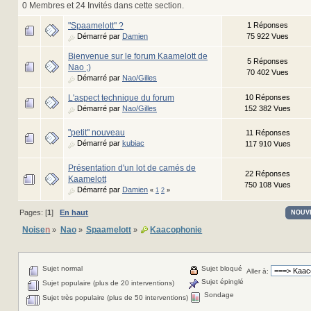
0 Membres et 24 Invités dans cette section.
"Spaamelott" ?
1 Réponses
Démarré par
Damien
75 922 Vues
Bienvenue sur le forum Kaamelott de
5 Réponses
Nao ;)
70 402 Vues
Démarré par
Nao/Gilles
L'aspect technique du forum
10 Réponses
Démarré par
Nao/Gilles
152 382 Vues
"petit" nouveau
11 Réponses
Démarré par
kubiac
117 910 Vues
Présentation d'un lot de camés de
22 Réponses
Kaamelott
750 108 Vues
Démarré par
Damien
«
1
2
»
Pages: [
1
]
En haut
NOUV
Noise
n
Nao
Spaamelott
Kaacophonie
»
»
»
Sujet normal
Sujet bloqué
Aller à:
Sujet épinglé
Sujet populaire (plus de 20 interventions)
Sondage
Sujet très populaire (plus de 50 interventions)