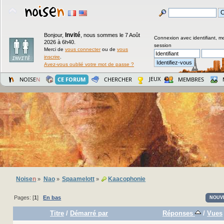
Invité
Bonjour,
,
nous sommes le 7 Août
Connexion avec identifiant, m
2026 à 6h40.
session
Merci de
vous connecter
ou de
vous
inscrire
.
Avez-vous oublié votre mot de passe ?
JEUX
NOISE
N
CE FORUM
CHERCHER
MEMBRES
Noise
n
Nao
Spaamelott
Kaacophonie
»
»
»
Pages: [
1
]
En bas
NOUV
Titre
/
Démarré par
Réponses
/
Vues