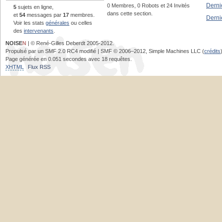
Derni
0 Membres, 0 Robots et 24 Invités
5
sujets en ligne,
dans cette section.
et
54
messages par
17
membres.
Derni
Voir les stats
générales
ou celles
des
intervenants
.
NOISE
N
| © René-Gilles Deberdt 2005-2012.
Propulsé par un SMF 2.0 RC4 modifié | SMF © 2006–2012, Simple Machines LLC (
crédits
Page générée en 0.051 secondes avec 18 requêtes.
XHTML
Flux RSS