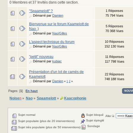
0 Membres et 37 Invités dans cette section.
"Spaamelott" ?
1 Réponses
Démarré par
Damien
75 794 Vues
Bienvenue sur le forum Kaamelott de
5 Réponses
Nao ;)
70 368 Vues
Démarré par
Nao/Gilles
L'aspect technique du forum
10 Réponses
Démarré par
Nao/Gilles
152 130 Vues
"petit" nouveau
11 Réponses
Démarré par
kubiac
117 798 Vues
Présentation d'un lot de camés de
22 Réponses
Kaamelott
748 188 Vues
Démarré par
Damien
«
1
2
»
Pages: [
1
]
En haut
NOUV
Noise
n
Nao
Spaamelott
Kaacophonie
»
»
»
Sujet normal
Sujet bloqué
Aller à:
Sujet épinglé
Sujet populaire (plus de 20 interventions)
Sondage
Sujet très populaire (plus de 50 interventions)