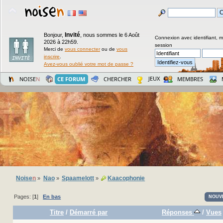
Invité
Bonjour,
,
nous sommes le 6 Août
Connexion avec identifiant, 
2026 à 22h59.
session
Merci de
vous connecter
ou de
vous
inscrire
.
Avez-vous oublié votre mot de passe ?
JEUX
NOISE
N
CE FORUM
CHERCHER
MEMBRES
Noise
n
Nao
Spaamelott
Kaacophonie
»
»
»
Pages: [
1
]
En bas
NOUV
Titre
/
Démarré par
Réponses
/
Vues