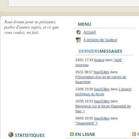
Sous-forum pour se présenter,
MENU
parler d'autres sujets, et ce que
vous voulez, en fait.
Accueil
À propos de l'auteur
DERNIERS
MESSAGES
24/01 17:43
Kodeni
dans
"petit"
nouveau
25/11 08:57
Nao/Gilles
dans
Présentation d'un lot de camés de
Kaamelott
13/05 23:39
Nao/Gilles
dans
L'aspect
technique du forum
10/05 15:53
Nao/Gilles
dans
Bienvenue sur le forum Kaamelott de
Nao ;)
09/05 20:55
Nao/Gilles
dans
"Spaamelott" ?
EN LIGNE
STATISTIQUES