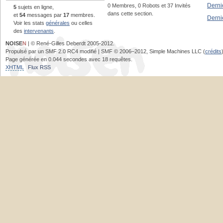
Derni
0 Membres, 0 Robots et 37 Invités
5
sujets en ligne,
dans cette section.
et
54
messages par
17
membres.
Derni
Voir les stats
générales
ou celles
des
intervenants
.
NOISE
N
| © René-Gilles Deberdt 2005-2012.
Propulsé par un SMF 2.0 RC4 modifié | SMF © 2006–2012, Simple Machines LLC (
crédits
Page générée en 0.044 secondes avec 18 requêtes.
XHTML
Flux RSS