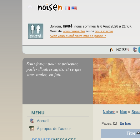
Invité
Bonjour,
,
nous sommes le 6 Août 2026 à 21h07.
Merci de
vous connecter
ou de
vous inscrire
.
Avez-vous oublié votre mot de passe ?
NOISE
N
Sous-forum pour se présenter,
parler d'autres sujets, et ce que
vous voulez, en fait.
MENU
Noise
n
Nao
Spaa
»
»
Accueil
Pages: [
1
]
En bas
À propos de l'auteur
Titre
DERNIERS
MESSAGES