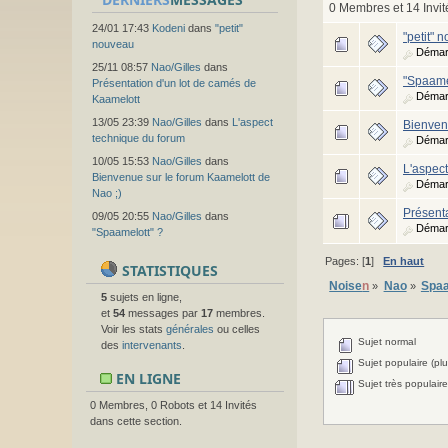
0 Membres et 14 Invit
24/01 17:43
Kodeni
dans
"petit"
"petit" 
nouveau
Démar
25/11 08:57
Nao/Gilles
dans
"Spaame
Présentation d'un lot de camés de
Démar
Kaamelott
13/05 23:39
Nao/Gilles
dans
L'aspect
Bienven
technique du forum
Démar
10/05 15:53
Nao/Gilles
dans
L'aspec
Bienvenue sur le forum Kaamelott de
Démar
Nao ;)
Présent
09/05 20:55
Nao/Gilles
dans
Démar
"Spaamelott" ?
Pages: [
1
]
En haut
STATISTIQUES
Noise
n
Nao
Spaa
»
»
5
sujets en ligne,
et
54
messages par
17
membres.
Voir les stats
générales
ou celles
Sujet normal
des
intervenants
.
Sujet populaire (plu
EN LIGNE
Sujet très populaire
0 Membres, 0 Robots et 14 Invités
dans cette section.