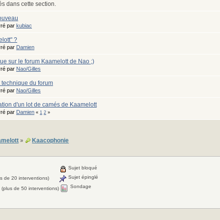
és dans cette section.
nouveau
ré par
kubiac
lott" ?
ré par
Damien
ue sur le forum Kaamelott de Nao ;)
ré par
Nao/Gilles
t technique du forum
ré par
Nao/Gilles
ation d'un lot de camés de Kaamelott
ré par
Damien
«
1
2
»
melott
Kaacophonie
»
Sujet bloqué
Sujet épinglé
s de 20 interventions)
Sondage
 (plus de 50 interventions)