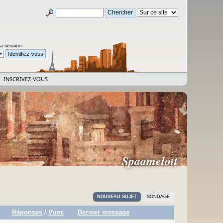
la session
INSCRIVEZ-VOUS
Spaamelott
NOUVEAU SUJET
SONDAGE
Réponses
/
Vues
Dernier message