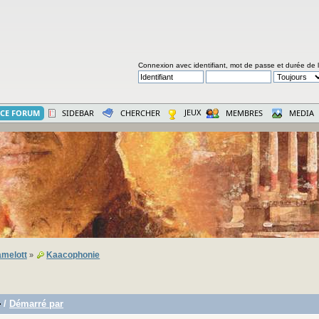
Connexion avec identifiant, mot de passe et durée de 
JEUX
CE FORUM
SIDEBAR
CHERCHER
MEMBRES
MEDIA
melott
Kaacophonie
»
/
Démarré par